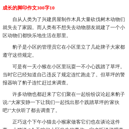
成长的脚印作文300字10
自从人类为了兴建房屋制作木具大量砍伐树木动物们
就失去了家园。而人类有不想失去动物朋友就建了一个小
区动物们都快乐地生活在那里。
豹子是小区的管理员它在小区里立了几处牌子大家都
遵守这些规定。
可是有一天小猴在小区里玩耍一不小心践踏了草坪。
当时它已经知道自己违反了规定连忙跑走了。但草坪的警
报器响了豹子连忙赶过来调查。
许多动物也都赶来了它们聚在一起纷纷议论起来豹子
说:"大家安静一下让我们一起找出那个践踏草坪的'家伙
吧!"大伙听了都去调查了。
正巧这个下午小猫去小猴家做客它们也在谈论这件