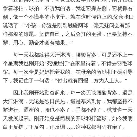
拿着球拍，球拍一不听我的话，我想它挥左侧，它就挥右
侧，像一个不懂事的小孩子。就在这时候边上的.父亲张口
说话了，“小孩，你還是刚刚触碰网球，毫无疑问会有那
样那般的难题。坚信自己，之后会打的更强，但要坚持不
懈、用心、勤奋才会有結果。”
每一天我都练得大汗淋漓，腰酸背疼，可是还不上一
个星期我也刚开始“死缠烂打”在家里待着，不肯去羽毛球
馆。每一次全是妈妈托着我的。在母亲的激励和正确引导
下，我记住了一句话：“付出就有回报，方为人上人。”
因此我刚开始勤奋起來，每一次无论腰酸背疼，還是
大汗淋漓，无论是烈日炎热，還是寒风刺骨，我都坚持不
懈进行。逐渐的，腰也不疼了，手都不酸了，球技也一天
天发展起來。刚开始总是简易的开球和打篮球，如今我明
白正反搓，正反勾，正反调……这种我都游刃有余了。