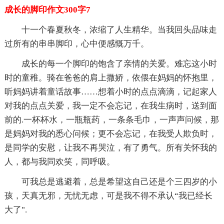
成长的脚印作文300字7
十一个春夏秋冬，浓缩了人生精华。当我回头品味走
过所有的串串脚印，心中便感慨万千。
成长的每一个脚印的饱含了亲情的关爱。难忘这小时
时的童稚。骑在爸爸的肩上撒娇，依偎在妈妈的怀抱里，
听妈妈讲着童话故事……想着小时的点点滴滴，记起家人
对我的点点关爱，我一定不会忘记，在我生病时，送到面
前的.一杯杯水，一瓶瓶药，一条条毛巾，一声声问候，那
是妈妈对我的悉心问候；更不会忘记，在我受人欺负时，
是同学的安慰，让我不再哭泣，有了勇气。所有关怀我的
人，都与我同欢笑，同呼吸。
可我总是逃避着，总是希望这自己还是个三四岁的小
孩，天真无邪，无忧无虑，可是我不得不承认“我已经长
大了".