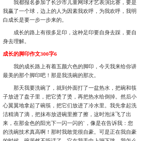
我都报名参加了长沙市儿童网球才艺表演比赛，要是
我赢了一个球，边上的人为因素我欢呼，为我欢呼，我明
白成长是要一步一步来的。
成长的路上有很多足印，这种足印要自身去踩，要自
身去理解。
成长的脚印作文300字6
我的成长路上有着五颜六色的脚印，今天我来给你讲
最美的那个脚印吧！那是我洗碗的那次。
那天我要洗碗了，就到外面打了一盆热水，把碗和筷
子放进了盘子里，把它烫了烫，再把热水给倒掉。然后小
心翼翼地拿起了碗筷，把它们放进了冷水里。我先拿起洗
洁精滴了滴，把抹布放进碗里擦了擦，这时泡沫飞了出
来，在那金色的阳光下一闪一闪的`，像是在告诉我：您
的洗碗技术真高啊！那时我敢觉很自豪。可是正在我自豪
的时候，碗居然不听话了，它在我手中上蹦下跳，我怎么