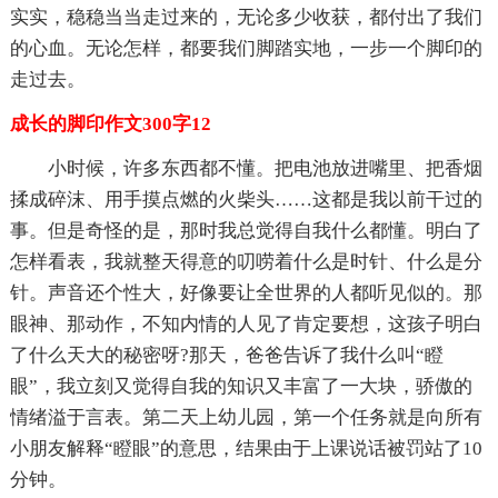
实实，稳稳当当走过来的，无论多少收获，都付出了我们
的心血。无论怎样，都要我们脚踏实地，一步一个脚印的
走过去。
成长的脚印作文300字12
小时候，许多东西都不懂。把电池放进嘴里、把香烟
揉成碎沫、用手摸点燃的火柴头……这都是我以前干过的
事。但是奇怪的是，那时我总觉得自我什么都懂。明白了
怎样看表，我就整天得意的叨唠着什么是时针、什么是分
针。声音还个性大，好像要让全世界的人都听见似的。那
眼神、那动作，不知内情的人见了肯定要想，这孩子明白
了什么天大的秘密呀?那天，爸爸告诉了我什么叫“瞪
眼”，我立刻又觉得自我的知识又丰富了一大块，骄傲的
情绪溢于言表。第二天上幼儿园，第一个任务就是向所有
小朋友解释“瞪眼”的意思，结果由于上课说话被罚站了10
分钟。