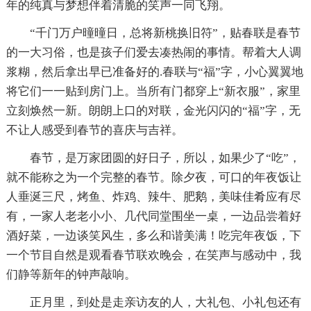
年的纯真与梦想伴着清脆的笑声一同飞翔。
“千门万户曈曈日，总将新桃换旧符”，贴春联是春节
的一大习俗，也是孩子们爱去凑热闹的事情。帮着大人调
浆糊，然后拿出早已准备好的.春联与“福”字，小心翼翼地
将它们一一贴到房门上。当所有门都穿上“新衣服”，家里
立刻焕然一新。朗朗上口的对联，金光闪闪的“福”字，无
不让人感受到春节的喜庆与吉祥。
春节，是万家团圆的好日子，所以，如果少了“吃”，
就不能称之为一个完整的春节。除夕夜，可口的年夜饭让
人垂涎三尺，烤鱼、炸鸡、辣牛、肥鹅，美味佳肴应有尽
有，一家人老老小小、几代同堂围坐一桌，一边品尝着好
酒好菜，一边谈笑风生，多么和谐美满！吃完年夜饭，下
一个节目自然是观看春节联欢晚会，在笑声与感动中，我
们静等新年的钟声敲响。
正月里，到处是走亲访友的人，大礼包、小礼包还有