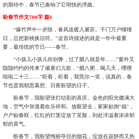
的期待中，春节已奏响了它明快的序曲。
盼春节作文700字 篇6
“爆竹声中一岁除，春风送暖入屠苏。千门万户曈曈
日，总把新桃换旧符。”这首诗描述的就是一年中最重
要，最传统的节日——春节。
“小孩儿小孩儿你别馋，过了腊八就是年……”窗外又
隐隐约约的传来了顽童们儿歌，“腊八粥，喝几天，哩哩
啦啦二十三……”听着，听着，我莞尔一笑，说真的，春
节也是我朝思暮想、日夜盼望的日子。
盼春节，我盼望张灯结彩的喜庆。金色的阳光撒满大
地，空气中弥漫着欢乐祥和。放眼望去，家家贴倒“福”，
户户贴春联，红红的灯笼绽放了笑脸，到处洋溢着浓浓郁
郁的喜气。
盼春节，我盼望绚丽夺目的烟花，绽放在寂静而又热