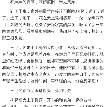
林妹妹的春节，哀伤依旧，难见笑颜。
到了子夜，窗外的爆竹声接连不断的.响起，远了，近
了。近了，远了……花在天上竞相盛开，一朵一朵绚丽夺
目，轰隆的声响，点缀了安静寂寞的黑夜，昭示了新一年
的轰轰烈烈。看着璀璨的烟火，我想起了夜上海，想起了
那三根头发。
三毛，奔走于上海的大街小巷，从这儿流浪到那儿。
春节时，他应该是忍着谗虫，在烂房子里瑟瑟发抖吧，城
里灯红酒绿，食物飘香，他却可望而不可即，忍饥挨饿的
和同伴一起度过着团圆的日子。他眼中有泪，想着抛弃他
的父母，想着这本应个家人一起度过的幸福日子，伪装的
坚强产生裂缝，这种时刻，再坚强的人，也会想家吧！
三毛的春节，浪迹街头，孤独行走。
抱起烟火上了楼顶，开心的和表弟一起抢着点
燃，“嗖——砰。”我看着开放了的花笑了，只因想起了那