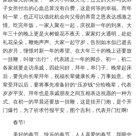
子女所付出的心血总算没有白费，这是何等的幸福。而年
轻一辈，也正可以借此机会向父母的养育之恩表达感激之
情。吃完年饭，一家人聚在一起，庆祝新一年的到来。大
年三十的晚上更是火树银花不夜天，家家灯火通明，处处
礼花朵朵，鞭炮声声。大家一起守岁，告别如水似已逝去
的岁月，憧憬对新一年的希望。在大年三十的晚上还要放
一挂鞭，叫做“出行”，代表踏上一年的脚步。初一，初二
各家就要走访亲戚，四处问好，拜年，串门子。晚辈起床
后，要先向长辈拜年，祝福长辈健康长寿，万事如意。长
辈受拜以后，要将事先准备好的“压岁钱”分给晚辈，代表
岁岁平安。拜年也是亲戚朋友之间互相表达祝愿的一种方
式。在初一的早晨还要放一挂鞭，这是挂开门炮，是个开
门爆竹，为了祈求竹报平安，图个吉利，代表开门红啊!
春节!
美好的春节，快乐的春节，人人喜爱的春节，我眼中