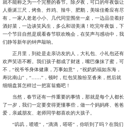
就不能称之为一个完整的春节。除夕夜，可口的年夜饭让
人垂涎三尺，烤鱼、炸鸡、辣牛、肥鹅，美味佳肴应有尽
有，一家人老老小小、几代同堂围坐一桌，一边品尝着好
酒好菜，一边谈笑风生，多么和谐美满！吃完年夜饭，下
一个节目自然是观看春节联欢晚会，在笑声与感动中，我
们静等新年的钟声敲响。
正月里，到处是走亲访友的人，大礼包、小礼包还有
欢声笑语不断。我们孩子都成了财迷，嘴巴像抹了蜜，可
不，“祝爷爷身体健康，万事如意”，“祝奶奶福如东海，
寿比南山”，“……”，顿时，红包笑脸纷至沓来，然后就
细细盘算怎样过一把富翁瘾吧！
当然，春节还有一件重要的事情，那就是每个人都长
了一岁，我们一定要变得更懂事些，做一个妈妈疼、爸爸
爱，亲戚朋友、老师同学都喜欢的大孩子。
“叽叽，喳喳”，“滴滴，嗒嗒”，你听到了吗？在我们