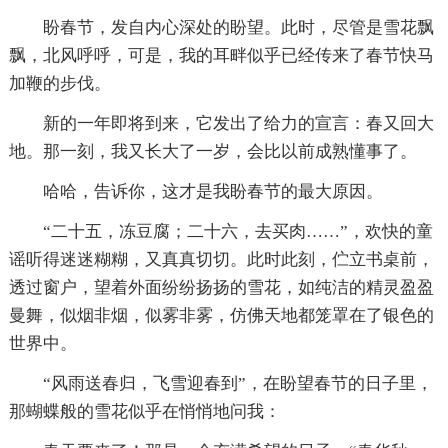
盼春节，发自内心深处的盼望。此时，尽管是雪花飘
飘，北风呼呼，可是，我的耳畔似乎已经传来了春节快马
加鞭的步伐。
新的一年即将到来，它发出了给力的宣言：春又回大
地。那一刻，我又长大了一岁，会比以前成熟懂事了。
哈哈，告诉你，这才是我盼春节的最大原因。
“二十五，冻豆腐；二十六，去买肉……”，欢快的童
谣听得迷迷糊糊，又真真切切。此时此刻，伫立书桌前，
透过窗户，望着外面纷纷扬扬的雪花，如纯洁的精灵盈盈
曼舞，似烟非烟，似雾非雾，仿佛天地都笼罩在了银色的
世界中。
“风雨送春归，飞雪迎春到”，在盼望春节的日子里，
那蝴蝶般的雪花似乎在悄悄地问我：