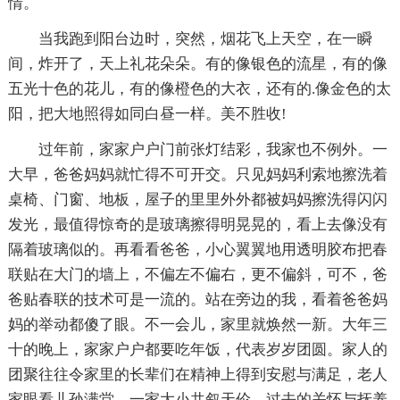
情。
当我跑到阳台边时，突然，烟花飞上天空，在一瞬
间，炸开了，天上礼花朵朵。有的像银色的流星，有的像
五光十色的花儿，有的像橙色的大衣，还有的.像金色的太
阳，把大地照得如同白昼一样。美不胜收!
过年前，家家户户门前张灯结彩，我家也不例外。一
大早，爸爸妈妈就忙得不可开交。只见妈妈利索地擦洗着
桌椅、门窗、地板，屋子的里里外外都被妈妈擦洗得闪闪
发光，最值得惊奇的是玻璃擦得明晃晃的，看上去像没有
隔着玻璃似的。再看看爸爸，小心翼翼地用透明胶布把春
联贴在大门的墙上，不偏左不偏右，更不偏斜，可不，爸
爸贴春联的技术可是一流的。站在旁边的我，看着爸爸妈
妈的举动都傻了眼。不一会儿，家里就焕然一新。大年三
十的晚上，家家户户都要吃年饭，代表岁岁团圆。家人的
团聚往往令家里的长辈们在精神上得到安慰与满足，老人
家眼看儿孙满堂，一家大小共叙天伦，过去的关怀与抚养