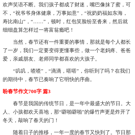
欢声笑语不断。我们孩子都成了财迷，嘴巴像抹了蜜，可
不，“祝爷爷身体健康，万事如意”，“祝奶奶福如东海，
寿比南山”，“……”，顿时，红包笑脸纷至沓来，然后就
细细盘算怎样过一将富翁瘾吧！
当然，春节还有一件重要的事情，那就是每个人都长
了一岁，我们一定要变得更懂事些，做一个老妈疼、爸爸
爱，亲戚朋友、老师同学都喜欢的大孩子。
“叽叽，喳喳”，“滴滴，嗒嗒”，你听到了吗？在我们
的期待中，春节已奏响了它明快的序曲。
盼春节作文700字 篇3
春节是我国的传统节日，是一年中最盛大的节日。大
人、小孩都欢天喜地，那“噼啪噼啪”的爆竹声更是炸开了
冬天，敲响了春天的门！
随着日子的推移，一年一度的春节又快到了。节日那