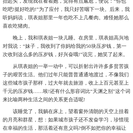
抬起头，发现我在看着她，觉得有点尴尬，便说：“你也
吃吧!挺好吃的!”为了应付，我只好苦咽下一块。后来，我
听妈妈说，琪表姐那里一年也吃不上几餐肉。难怪她那么
喜欢吃猪肉。
晚上，我和琪表姐一块儿睡。在房里，琪表姐高兴地
对我说：“妹子，我收到了你妈给我的50块压岁钱，第一
次收到这么多的压岁钱，好兴奋哦!”说完，她笑了起来。
从琪表姐的一举一动中，可以折射出许许多多贫苦孩
子的艰苦生活。他们过年只能普普通通地渡过，不像我们
这些城市孩子那样，过大年就去旅游，收上上百元甚至上
千元的压岁钱……唉!还有什么形容词比“天渊之别”这个词
来比喻两种生活之间的关系更合适呢!
该睡觉了，我躺在床上，望着窗外清朗的天空上挂着
的月亮和群星，想：如果城市孩子还不发奋学习，珍惜现
在幸福的生活，那活着还有意义吗?倒不如把你的幸福让