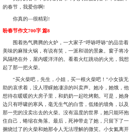
的春节，我爱你啊!
你真的—很精彩!
盼春节作文700字 篇8
围着热气腾腾的火炉，一大家子“呼哧呼哧”的品尝着
美味的麻辣火锅，有说有笑，一派和谐的景象。窗子将冷
风隔绝在外，屋内暖洋洋的。看着火红跳动的火光，我想
起了那一把火柴。
“买火柴吧，先生，小姐，买一根火柴吧！”小女孩无
助的哀求着，没人理睬她凄凉的叫卖声。她冷，她饿，他
想待在暖暖的大房子里，和奶奶一起吃烤鹅。可是，她身
边只有呼啸的寒风，毫无生气的白雪，低矮的墙角，以及
那一兜的没卖出去的火柴。没有温度的世界，她只能环抱
住自己，蜷缩在角落。最后，死神带走了她，只留下了一
捆烧过了的火柴和她那令人无法理解的微笑。小女氦离开