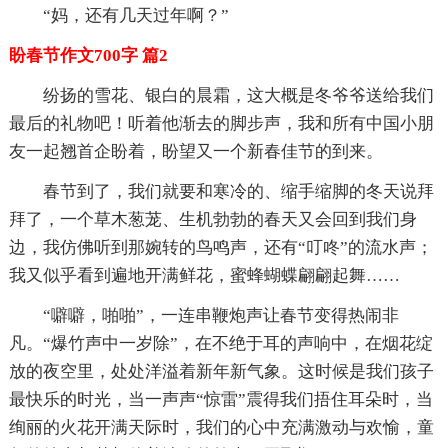
“妈，还有几天过年啊？”
盼春节作文700字 篇2
纷扬的雪花、银白的晨霜，这大概是冬爷爷送给我们
最后的礼物吧！听着他渐去的脚步声，我和所有中国小朋
友一起翘首企盼着，盼望又一个新春佳节的到来。
春节到了，我们就要和寒冷的、缩手缩脚的冬天说拜
拜了，一个草木葱茏、生机勃勃的春天又会回到我们身
边，我仿佛听到那婉转的鸟鸣声，还有“叮咚”的流水声；
我又似乎看到遍地开满鲜花，蜜蜂蝴蝶翩翩起舞……
“噼噼，啪啪”，一连串鞭炮声让春节变得热闹非
凡。“爆竹声中一岁除”，在不绝于耳的声响中，在烟花绽
放的夜空里，处处洋溢着新年新气象。这时候是我们孩子
最快乐的时光，当一声声“惊雷”震得我们捂住耳朵时，当
绚丽的火花开满天际时，我们的心中充满激动与欢愉，童