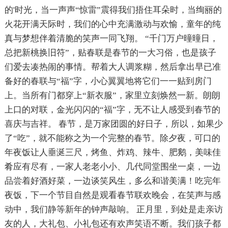
的'时光，当一声声“惊雷”震得我们捂住耳朵时，当绚丽的
火花开满天际时，我们的心中充满激动与欢愉，童年的纯
真与梦想伴着清脆的笑声一同飞翔。 “千门万户曈曈日，
总把新桃换旧符”，贴春联是春节的一大习俗，也是孩子
们爱去凑热闹的事情。帮着大人调浆糊，然后拿出早已准
备好的春联与“福”字，小心翼翼地将它们一一贴到房门
上。当所有门都穿上“新衣服”，家里立刻焕然一新。朗朗
上口的对联，金光闪闪的“福”字，无不让人感受到春节的
喜庆与吉祥。 春节，是万家团圆的好日子，所以，如果少
了“吃”，就不能称之为一个完整的春节。除夕夜，可口的
年夜饭让人垂涎三尺，烤鱼、炸鸡、辣牛、肥鹅，美味佳
肴应有尽有，一家人老老小小、几代同堂围坐一桌，一边
品尝着好酒好菜，一边谈笑风生，多么和谐美满！吃完年
夜饭，下一个节目自然是观看春节联欢晚会，在笑声与感
动中，我们静等新年的钟声敲响。 正月里，到处是走亲访
友的人，大礼包、小礼包还有欢声笑语不断。我们孩子都