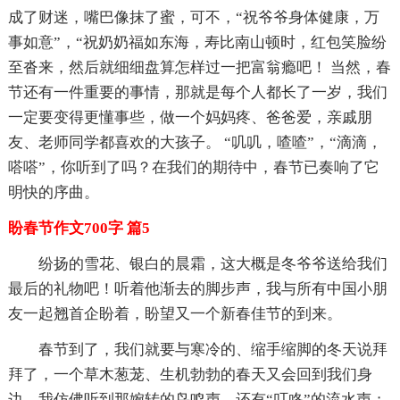
成了财迷，嘴巴像抹了蜜，可不，“祝爷爷身体健康，万
事如意”，“祝奶奶福如东海，寿比南山顿时，红包笑脸纷
至沓来，然后就细细盘算怎样过一把富翁瘾吧！ 当然，春
节还有一件重要的事情，那就是每个人都长了一岁，我们
一定要变得更懂事些，做一个妈妈疼、爸爸爱，亲戚朋
友、老师同学都喜欢的大孩子。 “叽叽，喳喳”，“滴滴，
嗒嗒”，你听到了吗？在我们的期待中，春节已奏响了它
明快的序曲。
盼春节作文700字 篇5
纷扬的雪花、银白的晨霜，这大概是冬爷爷送给我们
最后的礼物吧！听着他渐去的脚步声，我与所有中国小朋
友一起翘首企盼着，盼望又一个新春佳节的到来。
春节到了，我们就要与寒冷的、缩手缩脚的冬天说拜
拜了，一个草木葱茏、生机勃勃的春天又会回到我们身
边，我仿佛听到那婉转的鸟鸣声，还有“叮咚”的流水声；