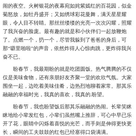
闹的夜空。火树银花的夜幕宛如姹紫嫣红的百花园，似金
菊怒放，如牡丹盛开；又如绣球彩花曼舞，满天星星耀
眼，令人目不转睛。那丝丝缕缕的光亮一次次闪耀，照耀
了我兴奋的脸庞。最有趣的就是和小伙伴们一起放鞭炮
了。点燃一个，扔一个，尽管我躲到了爸爸的身后，可
那“噼里啪啦”的声音，依然炸得人心惊肉跳，更炸得我兴
奋不已。
盼春节，我最期盼的就是吃团圆饭。热气腾腾的不仅
仅是美味食物，还有亲朋好友齐聚一堂的欢欣气氛。大家
围坐一起，边吃着美味佳肴，边热烈地聊着家常。那其乐
融融的幸福时光，我真的喜欢，我真的.盼望。
盼春节，我也盼望饭后那其乐融融的热闹。长辈笑眯
眯地给小辈发红包，小辈们虽然嘴上推辞，可心中早已乐
开了花，眼睛中闪烁着喜悦的光芒，而手则是伸得更快更
长，瞬间的工夫鼓鼓的红包已经塞得口袋满满。