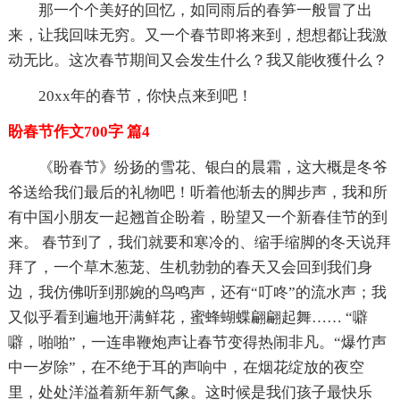
那一个个美好的回忆，如同雨后的春笋一般冒了出
来，让我回味无穷。又一个春节即将来到，想想都让我激
动无比。这次春节期间又会发生什么？我又能收獲什么？
20xx年的春节，你快点来到吧！
盼春节作文700字 篇4
《盼春节》纷扬的雪花、银白的晨霜，这大概是冬爷
爷送给我们最后的礼物吧！听着他渐去的脚步声，我和所
有中国小朋友一起翘首企盼着，盼望又一个新春佳节的到
来。 春节到了，我们就要和寒冷的、缩手缩脚的冬天说拜
拜了，一个草木葱茏、生机勃勃的春天又会回到我们身
边，我仿佛听到那婉的鸟鸣声，还有“叮咚”的流水声；我
又似乎看到遍地开满鲜花，蜜蜂蝴蝶翩翩起舞…… “噼
噼，啪啪”，一连串鞭炮声让春节变得热闹非凡。“爆竹声
中一岁除”，在不绝于耳的声响中，在烟花绽放的夜空
里，处处洋溢着新年新气象。这时候是我们孩子最快乐