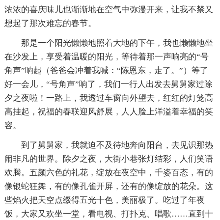
浓浓的喜庆味儿也渐渐地在空气中弥漫开来，让我不禁又
想起了那次难忘的春节。
那是一个阳光懒懒地照着大地的下午，我也懒懒地坐
在沙发上，享受着温暖的阳光，等待着那一声响亮的“号
角声”响起（爸爸会冲着我喊：“陈恩东，走了。”）等了
好一会儿，“号角声”响了，我们一行人出发去舅舅家过除
夕之夜啦！一路上，我透过车窗向外望去，红红的灯笼高
高挂起，祝福的春联迎风舒展，人人脸上洋溢着幸福的笑
容。
到了舅舅家，我就迫不及待地奔向阳台，去见识那热
闹非凡的世界。除夕之夜，大街小巷张灯结彩，人们笑语
欢腾。五颜六色的礼花，绽放在夜空中，千姿百态，有的
像银蛇狂舞，有的像孔雀开屏，还有的像绽放的花朵。这
些焰火把天空点缀得五光十色，美丽极了。吃过了年夜
饭，大家又欢坐一堂，看电视、打扑克、唱歌……直到十