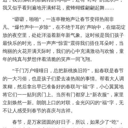
我又似乎看到遍地开满鲜花，蜜蜂蝴蝶翩翩起舞……
“噼噼，啪啪”，一连串鞭炮声让春节变得热闹非
凡。“爆竹声中一岁除”，在不绝于耳的`声响中，在烟花绽
放的夜空里，处处洋溢着新年新气象。这时候是我们孩子
最快乐的时光，当一声声“惊雷”震得我们捂住耳朵时，当
绚丽的火花开满天际时，我们的心中充满激动与欢愉，童
年的纯真与梦想伴着清脆的笑声一同飞翔。
“千门万户曈曈日，总把新桃换旧符”，贴春联是春节
的一大习俗，也是孩子们爱去凑热闹的事情。帮着大人调
浆糊，然后拿出早已准备好的春联与“福”字，小心翼翼地
将它们一一贴到房门上。当所有门都穿上“新衣服”，家里
立刻焕然一新。朗朗上口的对联，金光闪闪的“福”字，无
不让人感受到春节的喜庆与吉祥。
春节，是万家团圆的好日子，所以，如果少了“吃”，