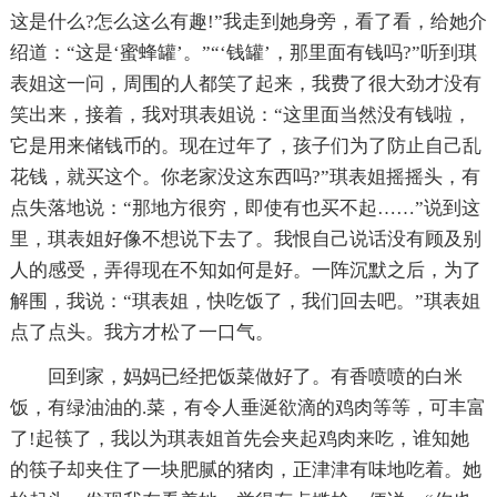
这是什么?怎么这么有趣!”我走到她身旁，看了看，给她介
绍道：“这是‘蜜蜂罐’。”“‘钱罐’，那里面有钱吗?”听到琪
表姐这一问，周围的人都笑了起来，我费了很大劲才没有
笑出来，接着，我对琪表姐说：“这里面当然没有钱啦，
它是用来储钱币的。现在过年了，孩子们为了防止自己乱
花钱，就买这个。你老家没这东西吗?”琪表姐摇摇头，有
点失落地说：“那地方很穷，即使有也买不起……”说到这
里，琪表姐好像不想说下去了。我恨自己说话没有顾及别
人的感受，弄得现在不知如何是好。一阵沉默之后，为了
解围，我说：“琪表姐，快吃饭了，我们回去吧。”琪表姐
点了点头。我方才松了一口气。
回到家，妈妈已经把饭菜做好了。有香喷喷的白米
饭，有绿油油的.菜，有令人垂涎欲滴的鸡肉等等，可丰富
了!起筷了，我以为琪表姐首先会夹起鸡肉来吃，谁知她
的筷子却夹住了一块肥腻的猪肉，正津津有味地吃着。她