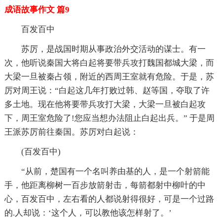
成语故事作文 篇9
百发百中
苏厉，是战国时期从事政治外交活动的谋士。有一
次，他听说秦国大将白起将要带兵攻打魏国都城大梁，而
大梁一旦被秦占领，附近的西周王室就有危险。于是，苏
厉对周王说：“白起这几年打败过韩、赵等国，夺取了许
多土地。现在他将要带兵攻打大梁，大梁一旦被白起攻
下，周王室危险了!您应当想办法阻止白起出兵。” 于是周
王派苏厉前往秦国。苏厉对白起说：
(百发百中)
“从前，楚国有一个名叫养由基的人，是一个射箭能
手，他距离柳树一百步放箭射击，每箭都射中柳叶的中
心，百发百中，左右看的人都说射得很好，可是一个过路
的.人却说：‘这个人，可以教他该怎样射了。’