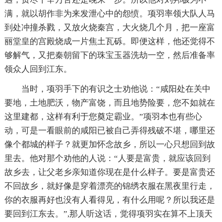
满，就以胡作非为来发泄心中的怨愤。项羽率领大队人马
到处冲撞杀戮，又放火烧秦宫，大火烧几个月，把一座富
丽堂皇的宫殿烧成一片焦土瓦砾。即便这样，他还觉得不
够解气，又把秦朝留下的珠宝玉器洗劫一空，然后准备率
领众人回到江东。
当时，项羽手下的有识之士劝他说：“咸阳处在关中
要地，土地肥沃，物产富饶，而且地势险要，您不如就在
这里建都，这样有利于您奠定霸业。”项羽本也有些心
动，可是一看眼前的咸阳已被自己弄得残破不堪，哪里还
像个都城的样子？就更加怀念故乡，所以一心只想回到故
里去。他对那个劝他的人说：“人要是富贵，就应该回到
故乡去，让父老乡亲知道你现在是什么样子。要是富贵还
不回故乡，就好像是穿着漂亮的锦绣衣服在黑夜里行走，
你的衣服再好也没有人看得见，有什么用呢？所以我还是
要回到江东去。”,那人听这话，觉得项羽实在算不上顶天