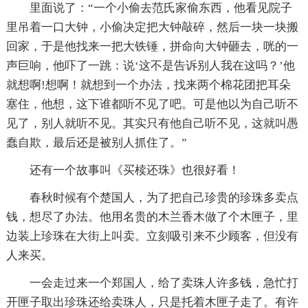
里面说了：“一个小偷去范氏家偷东西，他看见院子
里吊着一口大钟，小偷决定把大钟敲碎，然后一块一块搬
回家，于是他找来一把大铁锤，拼命向大钟砸去，咣的一
声巨响，他吓了一跳：说‘这不是告诉别人我在这吗？’他
就想啊!想啊！就想到一个办法，找来两个棉花团把耳朵
塞住，他想，这下谁都听不见了吧。可是他以为自己听不
见了，别人就听不见。其实只有他自己听不见，这就叫愚
蠢自欺，最后还是被别人抓住了。”
还有一个故事叫《买椟还珠》也很好看！
春秋时候有个楚国人，为了把自己珍贵的珍珠多卖点
钱，想尽了办法。他用名贵的木兰香木做了个木匣子，里
边装上珍珠在大街上叫卖。立刻吸引来不少顾客，但没有
人来买。
一会走过来一个郑国人，给了卖珠人许多钱，急忙打
开匣子取出珍珠还给卖珠人，只是托着木匣子走了。有许