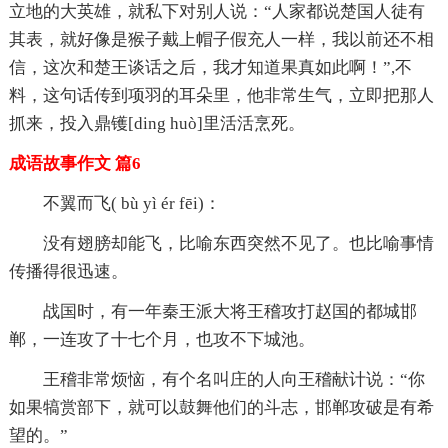
立地的大英雄，就私下对别人说：“人家都说楚国人徒有
其表，就好像是猴子戴上帽子假充人一样，我以前还不相
信，这次和楚王谈话之后，我才知道果真如此啊！”,不
料，这句话传到项羽的耳朵里，他非常生气，立即把那人
抓来，投入鼎镬[ding huò]里活活烹死。
成语故事作文 篇6
不翼而飞( bù yì ér fēi)：
没有翅膀却能飞，比喻东西突然不见了。也比喻事情
传播得很迅速。
战国时，有一年秦王派大将王稽攻打赵国的都城邯
郸，一连攻了十七个月，也攻不下城池。
王稽非常烦恼，有个名叫庄的人向王稽献计说：“你
如果犒赏部下，就可以鼓舞他们的斗志，邯郸攻破是有希
望的。”