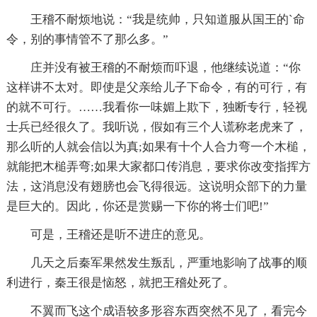
王稽不耐烦地说：“我是统帅，只知道服从国王的`命
令，别的事情管不了那么多。”
庄并没有被王稽的不耐烦而吓退，他继续说道：“你
这样讲不太对。即使是父亲给儿子下命令，有的可行，有
的就不可行。……我看你一味媚上欺下，独断专行，轻视
士兵已经很久了。我听说，假如有三个人谎称老虎来了，
那么听的人就会信以为真;如果有十个人合力弯一个木槌，
就能把木槌弄弯;如果大家都口传消息，要求你改变指挥方
法，这消息没有翅膀也会飞得很远。这说明众部下的力量
是巨大的。因此，你还是赏赐一下你的将士们吧!”
可是，王稽还是听不进庄的意见。
几天之后秦军果然发生叛乱，严重地影响了战事的顺
利进行，秦王很是恼怒，就把王稽处死了。
不翼而飞这个成语较多形容东西突然不见了，看完今