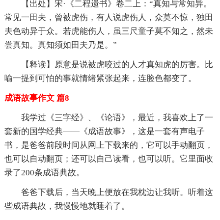
【出处】宋·《二程遗书》卷二上：“真知与常知异。
常见一田夫，曾被虎伤，有人说虎伤人，众莫不惊，独田
夫色动异于众。若虎能伤人，虽三尺童子莫不知之，然未
尝真知。真知须如田夫乃是。”
【释读】原意是说被虎咬过的人才真知虎的厉害。比
喻一提到可怕的事就情绪紧张起来，连脸色都变了。
成语故事作文 篇8
我学过《三字经》、《论语》，最近，我喜欢上了一
套新的国学经典——《成语故事》，这是一套有声电子
书，是爸爸前段时间从网上下载来的，它可以手动翻页，
也可以自动翻页；还可以自己读看，也可以听。它里面收
录了200条成语典故。
爸爸下载后，当天晚上便放在我枕边让我听。听着这
些成语典故，我慢慢地就睡着了。