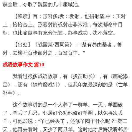
获全胜，夺取了魏国的几十座城池。
【释读】百：形容多;发：发射，也指射箭;中：正对
上，恰恰合上。形容射箭或射击非常准，每次都命中目
标。也比喻做事有充分把握，办事成功，决不落空。
【出处】《战国策·西周策》：“楚有养由基者，善
射，去柳叶百步而射之，百发百中。”
成语故事作文 篇10
我看过很多成语故事，有《拔苗助长》，有《画蛇添
足》，还有《铁杵磨成针》，但我印象最深刻的是《亡羊
补牢》。
这个故事讲的是一个人养了一群羊。一天，羊圈破
了，羊丢了几只。邻居好心劝他修好羊圈，以免再次丢
羊，可他却说：“羊已经丢了，还修羊圈干什么呢？”第二
天，他再去看时，又少了两只羊。这时他才后悔没听邻居