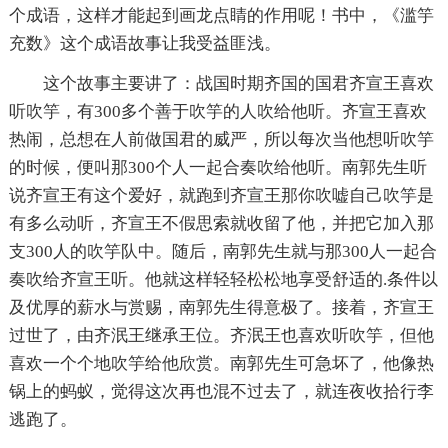
个成语，这样才能起到画龙点睛的作用呢！书中，《滥竽
充数》这个成语故事让我受益匪浅。
这个故事主要讲了：战国时期齐国的国君齐宣王喜欢
听吹竽，有300多个善于吹竽的人吹给他听。齐宣王喜欢
热闹，总想在人前做国君的威严，所以每次当他想听吹竽
的时候，便叫那300个人一起合奏吹给他听。南郭先生听
说齐宣王有这个爱好，就跑到齐宣王那你吹嘘自己吹竽是
有多么动听，齐宣王不假思索就收留了他，并把它加入那
支300人的吹竽队中。随后，南郭先生就与那300人一起合
奏吹给齐宣王听。他就这样轻轻松松地享受舒适的.条件以
及优厚的薪水与赏赐，南郭先生得意极了。接着，齐宣王
过世了，由齐泯王继承王位。齐泯王也喜欢听吹竽，但他
喜欢一个个地吹竽给他欣赏。南郭先生可急坏了，他像热
锅上的蚂蚁，觉得这次再也混不过去了，就连夜收拾行李
逃跑了。