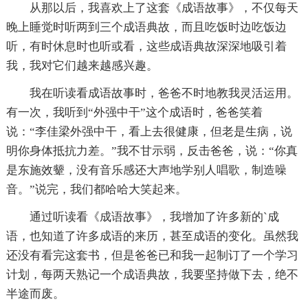
从那以后，我喜欢上了这套《成语故事》，不仅每天
晚上睡觉时听两到三个成语典故，而且吃饭时边吃饭边
听，有时休息时也听或看，这些成语典故深深地吸引着
我，我对它们越来越感兴趣。
我在听读看成语故事时，爸爸不时地教我灵活运用。
有一次，我听到“外强中干”这个成语时，爸爸笑着
说：“李佳梁外强中干，看上去很健康，但老是生病，说
明你身体抵抗力差。”我不甘示弱，反击爸爸，说：“你真
是东施效颦，没有音乐感还大声地学别人唱歌，制造噪
音。”说完，我们都哈哈大笑起来。
通过听读看《成语故事》，我增加了许多新的`成
语，也知道了许多成语的来历，甚至成语的变化。虽然我
还没有看完这套书，但是爸爸已和我一起制订了一个学习
计划，每两天熟记一个成语典故，我要坚持做下去，绝不
半途而废。