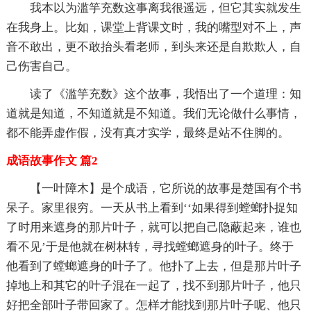
我本以为滥竽充数这事离我很遥远，但它其实就发生
在我身上。比如，课堂上背课文时，我的嘴型对不上，声
音不敢出，更不敢抬头看老师，到头来还是自欺欺人，自
己伤害自己。
读了《滥竽充数》这个故事，我悟出了一个道理：知
道就是知道，不知道就是不知道。我们无论做什么事情，
都不能弄虚作假，没有真才实学，最终是站不住脚的。
成语故事作文 篇2
【一叶障木】是个成语，它所说的故事是楚国有个书
呆子。家里很穷。一天从书上看到‘‘如果得到螳螂扑捉知
了时用来遮身的那片叶子，就可以把自己隐蔽起来，谁也
看不见’于是他就在树林转，寻找螳螂遮身的叶子。终于
他看到了螳螂遮身的叶子了。他扑了上去，但是那片叶子
掉地上和其它的叶子混在一起了，找不到那片叶子，他只
好把全部叶子带回家了。怎样才能找到那片叶子呢、他只