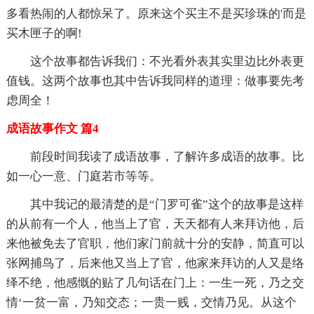
多看热闹的人都惊呆了。原来这个买主不是买珍珠的'而是
买木匣子的啊!
这个故事都告诉我们：不光看外表其实里边比外表更
值钱。这两个故事也其中告诉我同样的道理：做事要先考
虑周全！
成语故事作文 篇4
前段时间我读了成语故事，了解许多成语的故事。比
如一心一意、门庭若市等等。
其中我记的最清楚的是“门罗可雀”这个的故事是这样
的从前有一个人，他当上了官，天天都有人来拜访他，后
来他被免去了官职，他们家门前就十分的安静，简直可以
张网捕鸟了，后来他又当上了官，他家来拜访的人又是络
绎不绝，他感慨的贴了几句话在门上：一生一死，乃之交
情‘一贫一富，乃知交态；一贵一贱，交情乃见。从这个