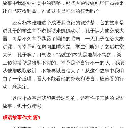
故事中我想到社会中的贿赂，那些人通过给那些官员钱来
让自己获得利益，难道这不是可耻的行为吗？
还有朽木难雕这个成语我也记的很清楚，它的故事是
说孔子的学生宰予说起话来娓娓动听，孔子认为他必成大
器，可是不久宰予暴露了懒惰的毛病，一天孔子在给大家
讲课，可宰予却在房间里睡大觉，学生们听到了之后哄堂
大笑，孔子叹了口气说：“腐烂的木头是雕刻不得的，粪
土似得墙壁是粉刷不得的。宰予是个言行不一的'人，我要
从他那吸取教训，不能再以言信人了！从这个故事中我明
白了一个道理，看人不能看他的外表和语言，应该看的行
动，来决定。
这两个故事是我印象最深刻的，还有许多其他的成语
故事，也十分精彩。
成语故事作文 篇5