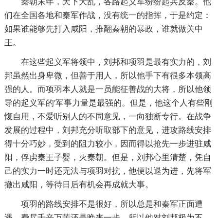
秦朝末年，天下大乱，各路起义军纷纷起兵反秦。他
们在全国各地和秦军作战，没有统一的指挥，于是约定：
如果谁能够先打入咸阳，推翻秦朝的暴政，谁就做关中
王。
在这些起义军将领中，刘邦和项羽是最有实力的，刘
邦虽然出身卑微，但善于用人，所以他手下有很多本领高
强的人。而项羽本人就是一员能征善战的大将，所以他领
导的起义军的'军事力量是最强的。但是，他这个人有些刚
愎自用，不爱听别人的不同意见，一向独断专行。在战争
发展的过程中，刘邦充分听取部下的意见，进攻路线安排
得十分巧妙，受到的阻力较小，因而得以抢先一步进驻咸
阳，俘虏秦王子婴，灭秦朝。但是，刘邦心里清楚，凭自
己的实力一时还无法与项羽对抗，他便以退为进，先将军
撤出咸阳，等待日后有机会再成就大事。
项羽的路线安排不是很好，所以总是和秦军正面遭
遇，费尽千辛万苦还是晚来一步。所以他对刘邦极为不