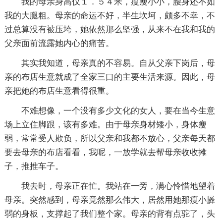
我的母亲身高仅１．５４米，瘦瘦小小，腰身还不如
我的大腿粗。母亲的命运不好，半生坎坷，颇多不幸，不
过总算没有被压垮，她依然那么坚强，从来不在我和我的
父亲面前流露她内心的痛苦。
其实我知道，母亲真的不容易。自从父亲下岗后，母
亲的布店生意就成了全家三口的主要生活来源。因此，母
亲把她的布店生意看得很重。
不难想像，一个没有多少文化的女人，要在当今生意
场上立住脚跟，该有多难。由于母亲身材矮小，身体瘦
弱，常常受人欺负，所以父亲和我都不放心，父亲每天都
要去母亲的布店看看，我呢，一放学就去帮母亲收收摊
子，推推车子。
我去时，母亲正在忙。我站在一旁，满心怜惜地望着
母亲。突然感到，母亲竟然那么伟大，居然用她那瘦小羼
弱的身板，支撑起了我们整个家。母亲的背有点驼了，头