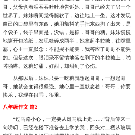
哥，父母含着泪吞吞吐吐地告诉她，哥哥已经去了另一个
世界了。妹妹瞬间觉得腿软了，边往地上一坐。这才发现
自己的口袋里有东西，她用颤抖的手把东西掏了出来，是
个袋子，袋子里面是，没错，是糖，哥哥的糖。妹妹慢慢
地撕开包装纸，发现糖碎成两半，她拿起半粒糖，往嘴里
塞，心里一直默念：不能哭不能哭，我答应了哥哥不能哭
的。但是这次，眼泪毫不留情地落在剩下的半粒糖上，啪
嗒啪嗒。这糖好甜，好甜，却甜到了心伤。
从那以后，妹妹只要一吃糖就想起哥哥，一想起哥
哥，她就会变得很坚强。她心里一直默念着：哥哥，你要
快乐，我现在很乖，很乖。
八年级作文 篇2
“过马路小心，一定要从斑马线上走……”背后传来一
句唠叨，已经在楼下准备去上学的我，回头对二楼从玻璃