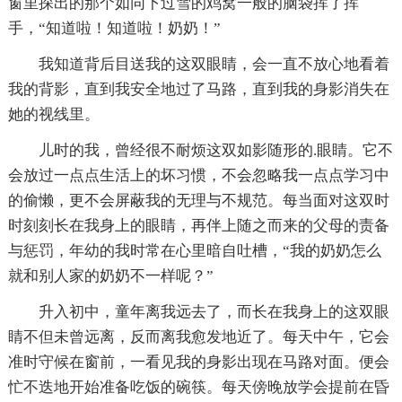
窗里探出的那个如同下过雪的鸡窝一般的脑袋挥了挥
手，“知道啦！知道啦！奶奶！”
我知道背后目送我的这双眼睛，会一直不放心地看着
我的背影，直到我安全地过了马路，直到我的身影消失在
她的视线里。
儿时的我，曾经很不耐烦这双如影随形的.眼睛。它不
会放过一点点生活上的坏习惯，不会忽略我一点点学习中
的偷懒，更不会屏蔽我的无理与不规范。每当面对这双时
时刻刻长在我身上的眼睛，再伴上随之而来的父母的责备
与惩罚，年幼的我时常在心里暗自吐槽，“我的奶奶怎么
就和别人家的奶奶不一样呢？”
升入初中，童年离我远去了，而长在我身上的这双眼
睛不但未曾远离，反而离我愈发地近了。每天中午，它会
准时守候在窗前，一看见我的身影出现在马路对面。便会
忙不迭地开始准备吃饭的碗筷。每天傍晚放学会提前在昏