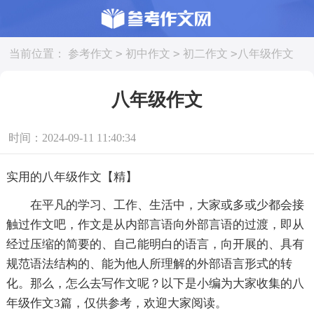
>
>
>
当前位置：
参考作文
初中作文
初二作文
八年级作文
八年级作文
时间：2024-09-11 11:40:34
实用的八年级作文【精】
在平凡的学习、工作、生活中，大家或多或少都会接
触过作文吧，作文是从内部言语向外部言语的过渡，即从
经过压缩的简要的、自己能明白的语言，向开展的、具有
规范语法结构的、能为他人所理解的外部语言形式的转
化。那么，怎么去写作文呢？以下是小编为大家收集的八
年级作文3篇，仅供参考，欢迎大家阅读。