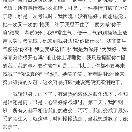
吃饭，所有事情都那么和谐，可是，一件事情打破了这份
宁静，那是一次考试时，我因晚上没有睡好，而想睡觉，
她一次又一次的`推我，终于我忍不住了，便大喊‘你干
嘛’结果，考试0分，我非常生气，便一口气跑到操场上放
声大哭，考完试，她来到我身边说‘你搞什么’。我非常生
气便说‘你不推我会变成这样吗’‘我是为你好’‘为我好，我
考零分你很开心吗’‘谁让你上课睡觉，我只是提醒你’“提
醒我，我的事不要你管”“可是……”以后，你都不要再来
找我了“你说真的”“当然”。她笑了笑，流着眼泪说“原来
努力维持的友谊，这么容易打破”她说完便流着泪跑了。
我转过身，雨下了，有温热的液体从眼角流下，不知
是泪还是雨，只是，心里好像很难过。第二天，我回到
班，所有人都不相信我们的改变，呵呵，我们变成了最熟
悉的陌生人，就这样，时间慢慢流逝，当我想道歉了，她
却走了。