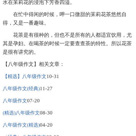
水在苿莉花的浸泡下芳香四溢。
在忙中得闲的时候，呷一口微甜的苿莉花茶悠然自
得，又是一番趣味。
花茶是有很种的，但也不是所有的人都适宜饮用，尤
其是孕妇。在喝茶的时候一定要查查茶的特性。所以花茶
是很有讲究的。
【八年级作文】相关文章：
10-31
【精选】八年级作文
11-27
八年级作文(经典)
07-20
八年级作文
08-30
(精选)八年级作文
04-20
八年级作文(精选)