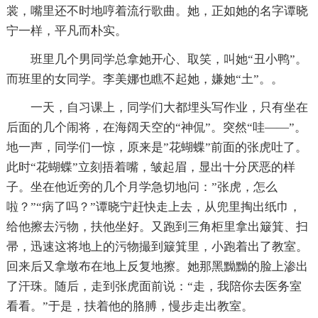
裳，嘴里还不时地哼着流行歌曲。她，正如她的名字谭晓
宁一样，平凡而朴实。
班里几个男同学总拿她开心、取笑，叫她“丑小鸭”。
而班里的女同学。李美娜也瞧不起她，嫌她“土”。。
一天，自习课上，同学们大都埋头写作业，只有坐在
后面的几个闹将，在海阔天空的“神侃”。突然“哇——”。
地一声，同学们一惊，原来是”花蝴蝶”前面的张虎吐了。
此时“花蝴蝶”立刻捂着嘴，皱起眉，显出十分厌恶的样
子。坐在他近旁的几个月学急切地问：”张虎，怎么
啦？”“病了吗？”谭晓宁赶快走上去，从兜里掏出纸巾，
给他擦去污物，扶他坐好。又跑到三角柜里拿出簸箕、扫
帚，迅速这将地上的污物撮到簸箕里，小跑着出了教室。
回来后又拿墩布在地上反复地擦。她那黑黝黝的脸上渗出
了汗珠。随后，走到张虎面前说：“走，我陪你去医务室
看看。”于是，扶着他的胳膊，慢步走出教室。