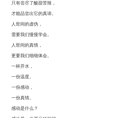
只有尝尽了酸甜苦辣，
才能品尝出它的真谛。
人世间的虚伪，
需要我们慢慢学会。
人世间的真情，
更要我们细细体会。
一杯开水，
一份温度。
一份感动，
一份真情。
感动是什么？