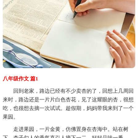
八年级作文 篇1
回到老家，路边已经有不少卖杏的了，回想上几周回
来时，路边还是一片片白色杏花，见了这耀眼的杏，很想
吃，也很想去摘一次试试。趁假期，妈妈带我来到了一个
果园。
走进果园，一片金黄，仿佛置身在杏海中。站在树
下，杏子勾人的香气直引人摘下一二，好好品味一番。