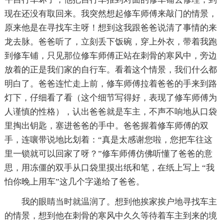
现在还没有取回来。我突然想起修车师傅来敲门的情景，
原来他是在寻找车主呀！想到这我跟爸爸说清了事情的来
龙去脉。爸爸听了，立刻丢下饭碗，穿上外衣，带着我跑
到修车铺，只见那位修车师傅正站在刺骨的寒风中，旁边
放着的正是我们家的自行车。看着这个情景，我们什么都
明白了。爸爸连忙走上前，修车师傅拉着爸爸的手来到路
灯下，仔细看了看（这个细节写得好，表现了修车师傅为
人谨慎的性格），认出爸爸就是车主，不声不响地从口袋
里掏出钥匙，塞进爸爸的手中。爸爸握着修车师傅的双
手，连嚷带说地比划着：“真是太感谢您啦，您把车往这
里一锁就可以回家了呀？”修车师傅仿佛听懂了爸爸的意
思，用冻僵的双手从口袋里摸出纸和笔，在纸上写上 “我
怕你晚上用车”这几个字递给了爸爸。
我的眼睛当时就温润了。想到他挨家挨户地寻找车主
的情景，想到他在刺骨的寒风中久久等待着车主到来的境