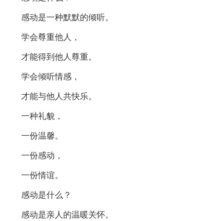
感动是一种默默的倾听。
学会尊重他人，
才能得到他人尊重。
学会倾听情感，
才能与他人共快乐。
一种礼貌，
一份温馨。
一份感动，
一份情谊。
感动是什么？
感动是亲人的温暖关怀。