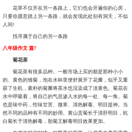
花草不仅开在另一条路上，它们也会开遍你的心房，
只要你愿意踏上另一条路，就会发现此处别有洞天，不似
人间!
找寻属于自己的另一条路
八年级作文 篇7
菊花茶
菊花茶有很多品种。一般市场上买的都是那种小小
的、黄色的雏菊，泡在水杯里便舒展开了花瓣，似乎又重
获了生机，素朴的菊瓣将茶水也渲染成了淡黄色。菊花在
水中呼吸着，将自己的气息渗入水的每一处、每一角。菊
也是味中药，性味甘苦、微寒、清热解毒、明目提神。当
然不同的品种有不同的妙用。黄山贡菊长于清肝明目，杭
白菊长于清热解毒，胎菊王解毒明目效果更加。