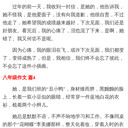
过年的前一天，我收到一封信，是她的，他告诉我，
她不怪我，是他爱面子，没有向我道歉，他很自责，不过
他走了，她希望我的成绩越来越好，下次见面，我们还是
好朋友。看完后，我的心痛了，泪也流了下来，是啊，她
错了。我又何尝不是呢。
因为心痛，我的眼泪在飞，或许下次见面，我们都变
了，变得成熟了，但是，我相信，我们终不会忘了彼此，
不会忘了这件小插曲。
八年级作文 篇4
她，是我们班的“丑小鸭”，身材矮而胖，黑黝黝的脸
上，长着一双小豆似的眼睛，经常穿一件蓝地白花的衣
衫，梳着两个小辫儿。
她总是默默不语，不声不响地学习和工作。不像同桌
的那个“花蝴蝶”李美娜那样，整天化着妆，穿着入时的衣