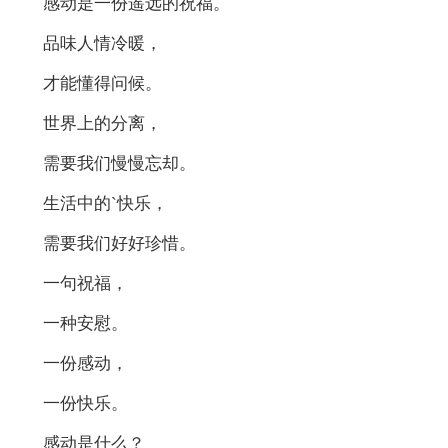
感动是一份遥远的祝福。
品味人情冷暖，
才能懂得问候。
世界上的分离，
需要我们慢慢忘却。
生活中的`快乐，
需要我们好好珍惜。
一句祝福，
一种安慰。
一份感动，
一份快乐。
感动是什么？