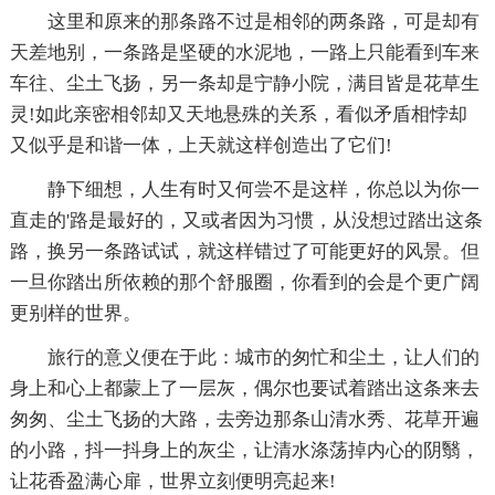
这里和原来的那条路不过是相邻的两条路，可是却有
天差地别，一条路是坚硬的水泥地，一路上只能看到车来
车往、尘土飞扬，另一条却是宁静小院，满目皆是花草生
灵!如此亲密相邻却又天地悬殊的关系，看似矛盾相悖却
又似乎是和谐一体，上天就这样创造出了它们!
静下细想，人生有时又何尝不是这样，你总以为你一
直走的'路是最好的，又或者因为习惯，从没想过踏出这条
路，换另一条路试试，就这样错过了可能更好的风景。但
一旦你踏出所依赖的那个舒服圈，你看到的会是个更广阔
更别样的世界。
旅行的意义便在于此：城市的匆忙和尘土，让人们的
身上和心上都蒙上了一层灰，偶尔也要试着踏出这条来去
匆匆、尘土飞扬的大路，去旁边那条山清水秀、花草开遍
的小路，抖一抖身上的灰尘，让清水涤荡掉内心的阴翳，
让花香盈满心扉，世界立刻便明亮起来!