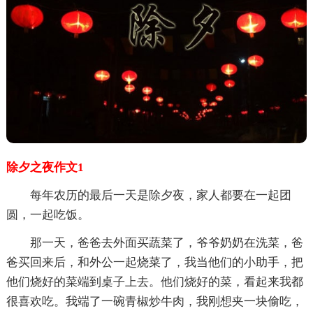
除夕之夜作文1
每年农历的最后一天是除夕夜，家人都要在一起团
圆，一起吃饭。
那一天，爸爸去外面买蔬菜了，爷爷奶奶在洗菜，爸
爸买回来后，和外公一起烧菜了，我当他们的小助手，把
他们烧好的菜端到桌子上去。他们烧好的菜，看起来我都
很喜欢吃。我端了一碗青椒炒牛肉，我刚想夹一块偷吃，