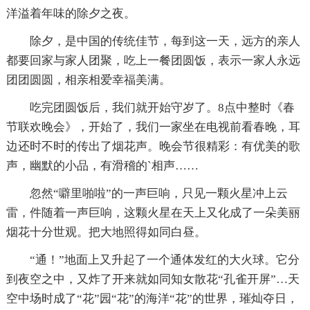
洋溢着年味的除夕之夜。
除夕，是中国的传统佳节，每到这一天，远方的亲人
都要回家与家人团聚，吃上一餐团圆饭，表示一家人永远
团团圆圆，相亲相爱幸福美满。
吃完团圆饭后，我们就开始守岁了。8点中整时《春
节联欢晚会》，开始了，我们一家坐在电视前看春晚，耳
边还时不时的传出了烟花声。晚会节很精彩：有优美的歌
声，幽默的小品，有滑稽的`相声……
忽然“噼里啪啦”的一声巨响，只见一颗火星冲上云
雷，件随着一声巨响，这颗火星在天上又化成了一朵美丽
烟花十分世观。把大地照得如同白昼。
“通！”地面上又升起了一个通体发红的大火球。它分
到夜空之中，又炸了开来就如同知女散花“孔雀开屏”…天
空中场时成了“花”园“花”的海洋“花”的世界，璀灿夺日，