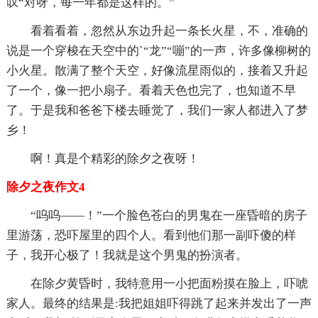
叹“对呀，每一年都是这样的。”
看着看着，忽然从东边升起一条长火星，不，准确的
说是一个穿梭在天空中的`“龙”“嘣”的一声，许多像柳树的
小火星。散满了整个天空，好像流星雨似的，接着又升起
了一个，像一把小扇子。看着天色也完了，也知道不早
了。于是我和爸爸下楼去睡觉了，我们一家人都进入了梦
乡！
啊！真是个精彩的除夕之夜呀！
除夕之夜作文4
“呜呜——！”一个脸色苍白的男鬼在一座昏暗的房子
里游荡，恐吓屋里的四个人。看到他们那一副吓傻的样
子，我开心极了！我就是这个男鬼的扮演者。
在除夕黄昏时，我特意用一小把面粉摸在脸上，吓唬
家人。最终的结果是:我把姐姐吓得跳了起来并发出了一声