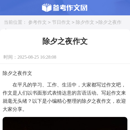
>
>
>
当前位置：
参考作文
节日作文
除夕作文
除夕之夜作
文
除夕之夜作文
时间：2025-08-25 16:28:08
除夕之夜作文
在平凡的学习、工作、生活中，大家都写过作文吧，
作文是人们以书面形式表情达意的言语活动。写起作文来
就毫无头绪？以下是小编精心整理的除夕之夜作文，欢迎
大家分享。