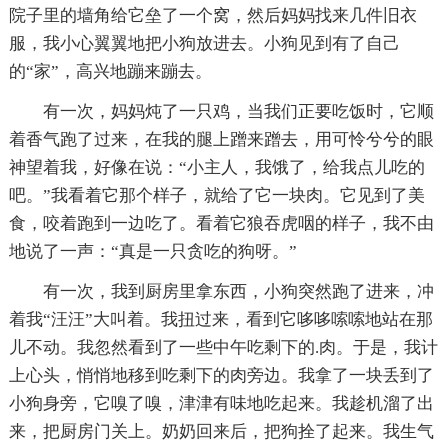
院子里的墙角给它垒了一个窝，然后妈妈找来几件旧衣
服，我小心翼翼地把小狗放进去。小狗见到有了自己
的“家”，高兴地蹦来蹦去。
有一次，妈妈炖了一只鸡，当我们正要吃饭时，它顺
着香气跑了过来，在我的腿上蹭来蹭去，用可怜兮兮的眼
神望着我，好像在说：“小主人，我饿了，给我点儿吃的
吧。”我看着它那个样子，就给了它一块肉。它见到了美
食，咬着跑到一边吃了。看着它狼吞虎咽的样子，我不由
地说了一声：“真是一只贪吃的狗呀。”
有一次，我到厨房里拿东西，小狗突然跑了进来，冲
着我“汪汪”大叫着。我扭过来，看到它哆哆嗦嗦地站在那
儿不动。我忽然看到了一些中午吃剩下的.肉。于是，我计
上心头，悄悄地移到吃剩下的肉旁边。我拿了一块丢到了
小狗身旁，它嗅了嗅，津津有味地吃起来。我趁机溜了出
来，把厨房门关上。奶奶回来后，把狗拴了起来。我生气