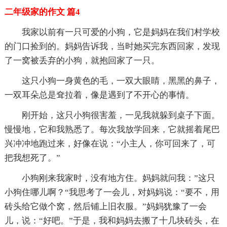
二年级家的作文 篇4
我家以前有一只可爱的小狗，它是妈妈在我们村学校
的门口捡到的。妈妈告诉我，当时她买完东西回家，发现
了一窝被丢弃的小狗，就抱回家了一只。
这只小狗一身黄色的毛，一双大眼睛，黑黑的鼻子，
一双耳朵总是耷拉着，像是遇到了不开心的事情。
刚开始，这只小狗很害羞，一见我就躲到桌子下面。
慢慢地，它和我熟悉了。每次我放学回来，它就摇着尾巴
兴冲冲地跑过来，好像在说：“小主人，你可回来了，可
把我想死了。”
小狗刚来我家时，没有地方住。妈妈就问我：”这只
小狗住哪儿啊？“我思考了一会儿，对妈妈说：“要不，用
砖头给它做个窝，然后铺上旧衣服。”妈妈犹豫了一会
儿，说：“好吧。”于是，我和妈妈去搬了十几块砖头，在