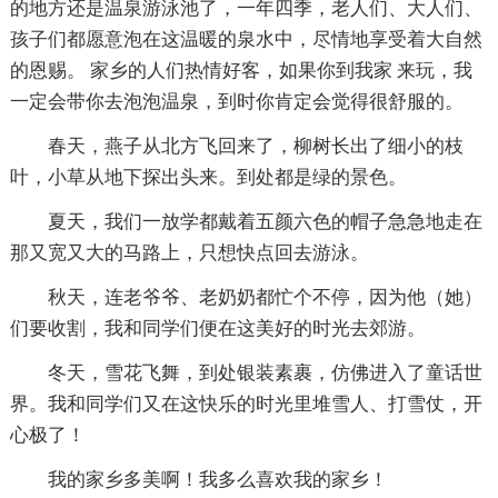
的地方还是温泉游泳池了，一年四季，老人们、大人们、
孩子们都愿意泡在这温暖的泉水中，尽情地享受着大自然
的恩赐。 家乡的人们热情好客，如果你到我家 来玩，我
一定会带你去泡泡温泉，到时你肯定会觉得很舒服的。
春天，燕子从北方飞回来了，柳树长出了细小的枝
叶，小草从地下探出头来。到处都是绿的景色。
夏天，我们一放学都戴着五颜六色的帽子急急地走在
那又宽又大的马路上，只想快点回去游泳。
秋天，连老爷爷、老奶奶都忙个不停，因为他（她）
们要收割，我和同学们便在这美好的时光去郊游。
冬天，雪花飞舞，到处银装素裹，仿佛进入了童话世
界。我和同学们又在这快乐的时光里堆雪人、打雪仗，开
心极了！
我的家乡多美啊！我多么喜欢我的家乡！