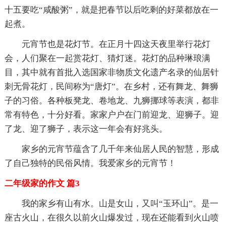
十五要吃“咸酸粥”，就是把春节以后吃剩的好菜都放在一
起煮。
元宵节也是花灯节。在正月十四这天夜里举行花灯
会，人们聚在一起赏花灯、猜灯迷。花灯的品种琳琅满
目，其中就有首批入选国家非物质文化遗产名录的仙居针
刺无骨花灯，民间称为“唐灯”。在乡村，还有舞龙、舞狮
子的习俗。各种板凳龙、卷地龙、九狮挪球等表演，都非
常有特色，十分好看。家家户户在门前迎龙、迎狮子。迎
了龙、迎了狮子，表示这一年会有好兆头。
家乡的元宵节蕴含了几千年来仙居人民的智慧，形成
了自己独特的民俗风情。我爱家乡的元宵节！
二年级家的作文 篇3
我的家乡有山有水。山是女山，又叫“玉环山”。是一
座古火山，在很久以前火山爆发过，现在还能看到火山喷