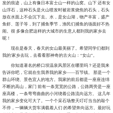
发的痕迹，山上有像日本富士山一样的山窝。山下 还有女
山浮石，这种石头是火山喷发时被岩浆烧焦的石头，石头
放在水面上不会沉下去。水，是女山湖，物产丰富，盛产
鱼虾、莲子等，到了捕鱼季节，渔民们捕鱼的场面好不热
闹。很 多像合肥这样的大城市的生意人都到我的家乡去
呢！
现在是春天，春天的女山最美丽了。希望同学们都到
我的'家乡去玩，去看看那神奇的古火山：“女山”。
你知道著名的桥口坝温泉风景区在哪里吗？还是我来
告诉你吧，它就在生我养我的家乡——百节镇。 那是一个
群山环绕、景色宜人的地方。我家的前后都是一座座连绵
不断的高山，家门 前有一条宽宽的公路，公路两旁是一座
座高楼，一条弯弯曲曲的小河绕着公路流向远方。 这几年
我的家乡变化可大了。一个个采石场整天叮叮当当的敲个
不停，一辆辆大货车满载着人们 的希望奔向远方。最好玩