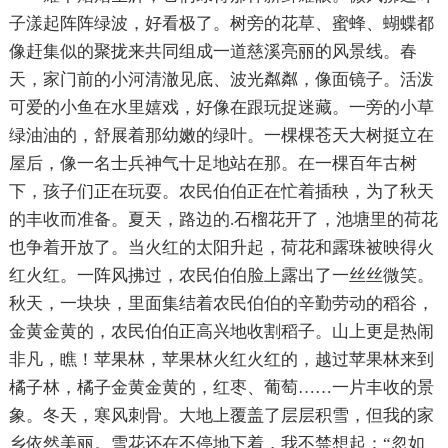
子漾起阵阵绿波，好看极了。树旁的花草、蜜蜂、蝴蝶都
像赶集似的聚拢来共同组成一道慈溪亮丽的风景线。春
天，家门前的小河清澈见底、波光粼粼，像面镜子。活泼
可爱的小鱼在水里嬉戏，好像在跟玩捉迷藏。一旁的小草
绿油油的，舒展着那幼嫩的绿叶。一棵棵苍天大树挺立在
屋后，像一名士兵神气十足地站在那。在一棵百年古树
下，孩子们正在玩耍。农民伯伯正在忙着插秧，为了秋天
的丰收而准备。夏天，路边的.石榴花开了，池塘里的荷花
也争着开放了。当火红的太阳升起，荷花和露珠被映得火
红火红。一阵风拂过，农民伯伯脸上露出了一丝丝微笑。
秋天，一块块，里面集结着农民伯伯的辛勤劳动的稻谷，
金黄金黄的，农民伯伯正高兴地收割稻子。山上更是热闹
非凡，瞧！苹果林，苹果林火红火红的，越过苹果林来到
橘子林，橘子金黄金黄的，红枣、葡萄……一片丰收的景
象。冬天，寒风刺骨。大地上覆盖了层层积雪，但我的家
乡依然美丽。雪花还在不停地下着，我不禁想起：“忽如