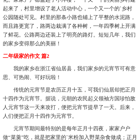
起来了，村里增设了老人活动中心，一个又一个的`乡村
公园随处可见。村里的那条小路也铺上了平整的水泥路，
而且路更宽了，路两边栽满了各种树，一年四季树上开满
了鲜花。公路两边还装上了明亮的路灯。短短几年，我们
的家乡变得那么的美丽！
二年级家的作文 篇2
我的家乡在浙江省仙居县，我们家乡的元宵节可有意
思、可热闹、可好玩啦！
传统的元宵节是农历正月十五，可我们仙居却把正月
十四作为元宵节。据说，元朝的农民起义领袖方国珍怕敌
人元宵节这一天来攻打，便把元宵节提早了一天。后来，
人们便把正月十四作为元宵节。
元宵节期间最特别的是每年正月十四夜，家家户户
做“菜羹”吃，就是把家里的`米粉加入野菜杂食做成；正月