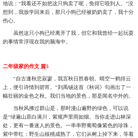
地说：“我看还不如把这只狗卖了呢，免得它咬到人。”没
想到，我放学回来后，那只小狗已经被奶奶卖了，我十分
伤心。
虽然这只小狗已经离开了我，但它和我曾经一起玩耍
的事情常浮现在我的脑海中。
二年级家的作文 篇5
“自古逢秋悲寂寥，我言秋日胜春朝。晴空一鹤排云
上，便引诗情到碧宵。”刘禹锡这首《秋词》勾画出了一
幅壮丽的金色之秋。我们当地的景色，那是闻名中外的。
当秋风拂过群山是，那时漫山遍野的绿色，可以说
是“绿遍山原白满川，紫规声里雨如烟。当你走进山林深
处，更有一番迷人的景色。一串串野葡萄像紫色的珍珠，
紫中带红；野生山核桃成熟了，它们从树上掉下来，等着