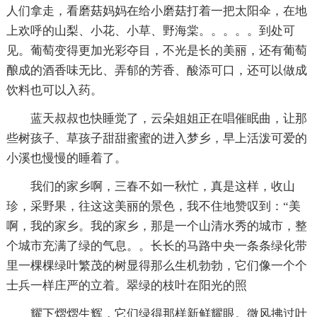
人们拿走，看磨菇妈妈在给小磨菇打着一把太阳伞，在地
上欢呼的山梨、小花、小草、野海棠。。。。。到处可
见。葡萄变得更加光彩夺目，不光是长的美丽，还有葡萄
酿成的酒香味无比、弄郁的芳香、酸添可口，还可以做成
饮料也可以入药。
蓝天叔叔也快睡觉了，云朵姐姐正在唱催眠曲，让那
些树孩子、草孩子甜甜蜜蜜的进入梦乡，早上活泼可爱的
小溪也慢慢的睡着了。
我们的家乡啊，三春不如一秋忙，真是这样，收山
珍，采野果，往这这美丽的景色，我不住地赞叹到：“美
啊，我的家乡。我的家乡，那是一个山清水秀的城市，整
个城市充满了绿的气息。。长长的马路中央一条条绿化带
里一棵棵绿叶繁茂的树显得那么生机勃勃，它们像一个个
士兵一样庄严的立着。翠绿的枝叶在阳光的照
耀下熠熠生辉，它们绿得那样新鲜耀眼。微风拂过叶