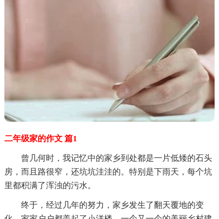
二年级家的作文 篇1
曾几何时，我记忆中的家乡到处都是一片低矮的石头
房，而且路很窄，还坑坑洼洼的。特别是下雨天，每个坑
里都积满了浑浊的污水。
终于，经过几年的努力，家乡发生了翻天覆地的变
化。家家户户都盖起了小洋楼，一个又一个的美丽乡村建