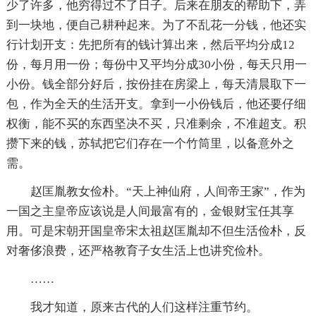
少了许多，他穷得过不了日子。后来在朋友的帮助下，弄
到一块地，便自己耕种起来。为了不乱花一分钱，他还实
行计划开支：先把所有的钱计算出来，然后平均分成12
份，每月用一份；每份中又平均分成30小份，每天只用一
小份。钱全部分好后，按份挂在房梁上，每天清晨取下一
包，作为全天的生活开支。拿到一小份钱后，他还要仔细
权衡，能不买的东西坚决不买，只准剩余，不准超支。积
攒下来的钱，苏轼把它们存在一个竹筒里，以备意外之
需。
赵匡胤教女俭朴。“天上神仙府，人间帝王家”，作为
一国之主皇帝应该说是人间最富有的，金银财宝任其享
用。可是宋朝开国皇帝宋太祖赵匡胤却不但生活俭朴，反
对奢侈浪费，还严格教育子女生活上也讲究俭朴。
……
我才知道，原来古代的人们这样注重节约。