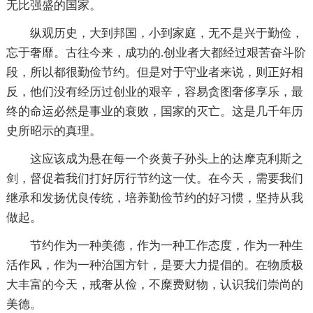
无比强盛的国家。
纵观历史，大到邦国，小到家庭，无不是兴于勤俭，
忘于奢靡。古往今来，成功的.创业者大都经过艰苦奋斗阶
段，所以都很勤俭节约。但是对于守业者来说，则正好相
反，他们没有经历过创业的艰辛，容易贪图奢侈享乐，最
终的命运必然是事业的衰败，国家的灭亡。这是几千年历
史所昭示的真理。
这应该成为悬在每一个炎黄子孙头上的达摩克利斯之
剑，督促着我们打好厉行节约这一仗。在今天，需要我们
继承和发扬优良传统，培养勤俭节约的好习惯，坚持从我
做起。
节约作为一种美德，作为一种工作态度，作为一种生
活作风，作为一种治国方针，是要大力提倡的。在物质极
大丰富的今天，戒奢从俭，不糜费财物，认识我们崇尚的
美德。