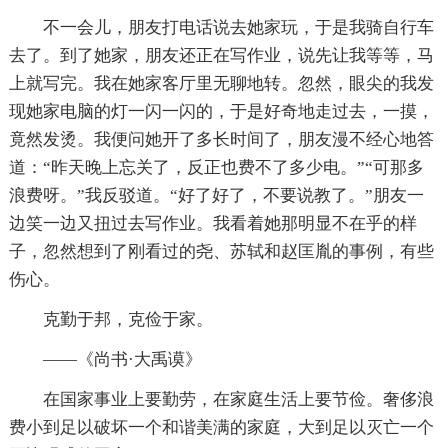
不一会儿，朋友打电话说去她家玩，于是我骑自行车
去了。到了她家，朋友还正在写作业，说先让我等等，马
上就写完。我在她家客厅里无聊地转。忽然，眼尖的我发
现她家电脑的灯一闪一闪的，于是好奇地走过去，一摸，
竟然发烫。我便问她开了多长时间了，朋友漫不经心地答
道：“昨天晚上忘关了，反正也费不了多少电。”“可那多
浪费呀。”我反驳道。“好了好了，不要说教了。”朋友一
边笑一边又扭过去写作业。我看着她那明显不在乎的样
子，忽然想到了刚看过的尧、苏轼和赵匡胤的事例，有些
伤心。
克勤于邦，克俭于家。
——《尚书·大禹谟》
在国家事业上要勤劳，在家庭生活上要节俭。奢侈浪
费小到足以破坏一个和谐美满的家庭，大到足以灭亡一个