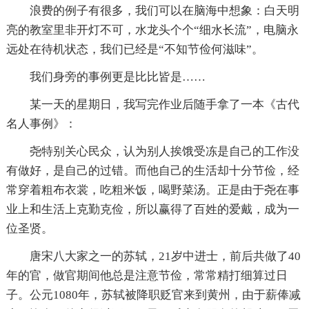
浪费的例子有很多，我们可以在脑海中想象：白天明
亮的教室里非开灯不可，水龙头个个“细水长流”，电脑永
远处在待机状态，我们已经是“不知节俭何滋味”。
我们身旁的事例更是比比皆是……
某一天的星期日，我写完作业后随手拿了一本《古代
名人事例》：
尧特别关心民众，认为别人挨饿受冻是自己的工作没
有做好，是自己的过错。而他自己的生活却十分节俭，经
常穿着粗布衣裳，吃粗米饭，喝野菜汤。正是由于尧在事
业上和生活上克勤克俭，所以赢得了百姓的爱戴，成为一
位圣贤。
唐宋八大家之一的苏轼，21岁中进士，前后共做了40
年的官，做官期间他总是注意节俭，常常精打细算过日
子。公元1080年，苏轼被降职贬官来到黄州，由于薪俸减