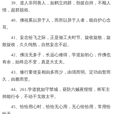
39、道人非同善人，如鹤立鸡群，劲挺自持，不顺人
情，超群脱俗。
40、佛祖奚以异于人，而所以异于人者，能自护心念
耳。
41、妄念纷飞之际，正是做工夫时节。旋收旋散，旋
散旋收，久久纯熟，自然妄念不起。
42、佛法无多子，长远心难得，学道如初心，作佛也
有余，始终总不变，真是大丈夫。
43、修行要使妄相由多而少，由强而弱。定功由暂而
久，由脆而坚。
44、261.学道犹如守禁城，昼防六贼夜惺惺，将军主
帅能行令，不动干戈致太平。
45、恰恰用心时，恰恰无心用，无心恰恰用，常用恰
恰无。