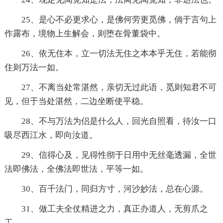
25、是心不必更求心，是佛何劳更觅佛，倘于言句上
作露布，境物上生解会，则堕在骨董袋中。
26、依无住本，立一切法无住之本本乎无住，若能彻
住则万法一如。
27、不离当处常湛然，亲切无过此语，觅则知君不可
见，但于当处湛然，二边坐断使平稳。
28、不与万法为侣是什么人，回光自照看，待汝一口
吸尽西江水，即向汝道。
29、信得心及，见得性彻于日用中无丝毫透漏，全世
法即佛法，全佛法即世法，平等一如。
30、百千法门，同归方寸，河沙妙法，总在心源。
31、做工夫全仗精进之力，真正办道人，无剪爪之
工。