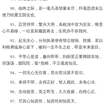
90、临终之际，若一毫凡圣情量未尽，纤毫思虑未忘
便乃轻重五阴去也。
91、忍苦捍劳，繁兴大用，虽粗浅中皆为至实，惟贵
心不易移，一往直前履践将去，生死亦不奈我何。
92、起见生心，分别执著便有情尘烦恼、扰攘、若以
利根勇猛身心直下，修到一念不生之处，即是本来面目。
93、平常心是道，趣向即乖，到崮里正要脚踏实地，
坦荡荡，圆陀陀，孤*危峭，不立毫发知见。
94、一切无心无住着，世出世法莫不皆尔。
95、来得不明，去得正好，智人观此，未免心冷。
96、念动急觉，觉之即无，久久收摄，自然心正。
97、尽其心知其性，知其性则知其天。