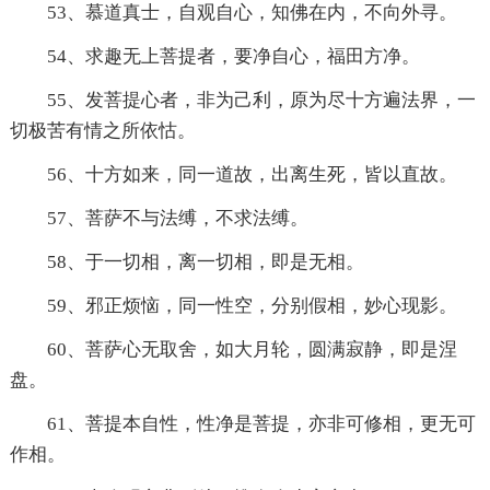
53、慕道真士，自观自心，知佛在内，不向外寻。
54、求趣无上菩提者，要净自心，福田方净。
55、发菩提心者，非为己利，原为尽十方遍法界，一
切极苦有情之所依怙。
56、十方如来，同一道故，出离生死，皆以直故。
57、菩萨不与法缚，不求法缚。
58、于一切相，离一切相，即是无相。
59、邪正烦恼，同一性空，分别假相，妙心现影。
60、菩萨心无取舍，如大月轮，圆满寂静，即是涅
盘。
61、菩提本自性，性净是菩提，亦非可修相，更无可
作相。