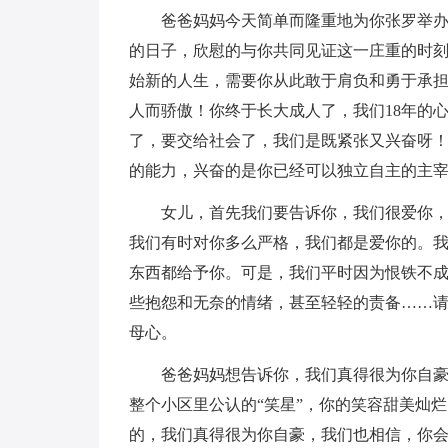
爸爸妈妈今天简单而隆重地为你张罗举办了
的日子，欣慰的与你共同见证这一庄重的时
始新的人生，需要你从此敢于肩负和勇于承
人而骄傲！你终于长大成人了，我们18年的
了，要交给社会了，我们是既紧张又兴奋呀
的能力，兴奋的是你已经可以独立自主的主
女儿，首先我们要告诉你，我们很爱你，非
我们有时对你多么严格，我们都是爱你的。
东西都给予你。可是，我们平时因为恨铁不
些抱怨和无奈的情绪，甚至轻轻的责备……请
母心。
爸爸妈妈想告诉你，我们真得很为你自豪，
整个小区里公认的“笑星”，你的笑容甜美灿
的，我们真得很为你自豪，我们也相信，你