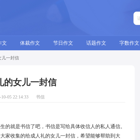
作文
体裁作文
节日作文
话题作文
字数作文
女儿一封信
礼的女儿一封信
0-05 22:14:33
书信
的就是书信了吧，书信是写给具体收信人的私人通信。
为大家收集的给成人礼的女儿一封信，希望能够帮助到大