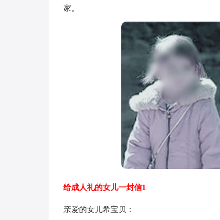
家。
给成人礼的女儿一封信1
亲爱的女儿希宝贝：