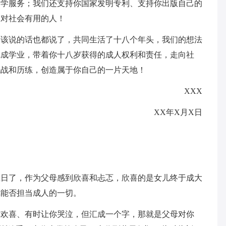
同学服务；我们还支持你国家发明专利、支持你出版自己的
为对社会有用的人！
说的话也都说了，共同生活了十八个年头，我们的想法
完成学业，带着你十八岁获得的成人权利和责任，走向社
挑战和历练，创造属于你自己的一片天地！
XXX
XX年X月X日
日了，作为父母感到欣喜和忐忑，欣喜的是女儿终于成大
你能否担当成人的一切。
喜、有时让你哭泣，但汇成一个字，那就是父母对你