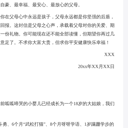
最自豪、最幸福、最安心、最放心的父母。
在父母心中永远是孩子，父母永远都是你坚强的后盾，
求回报。这封信是父母之心声，承载着父母对你的关爱、期
唯一份礼物。你可能现在还不能全部读懂，但期望你再过几
满意足了。不求你大富大贵，但求你平安健康快乐幸福！
XXX
20xx年XX月XX日
年前呱呱啼哭的小婴儿已经成长为一个18岁的大姑娘，我们
、6个月“武松打猫”、8个月呀呀学语、1岁蹒跚学步的