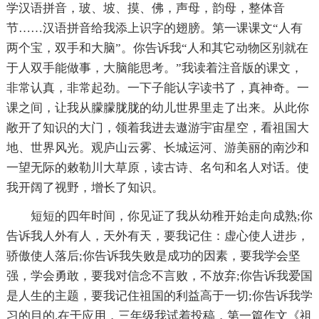
学汉语拼音，玻、坡、摸、佛，声母，韵母，整体音
节……汉语拼音给我添上识字的翅膀。第一课课文“人有
两个宝，双手和大脑”。你告诉我“人和其它动物区别就在
于人双手能做事，大脑能思考。”我读着注音版的课文，
非常认真，非常起劲。一下子能认字读书了，真神奇。一
课之间，让我从朦朦胧胧的幼儿世界里走了出来。从此你
敞开了知识的大门，领着我进去遨游宇宙星空，看祖国大
地、世界风光。观庐山云雾、长城运河、游美丽的南沙和
一望无际的敕勒川大草原，读古诗、名句和名人对话。使
我开阔了视野，增长了知识。
短短的四年时间，你见证了我从幼稚开始走向成熟;你
告诉我人外有人，天外有天，要我记住：虚心使人进步，
骄傲使人落后;你告诉我失败是成功的因素，要我学会坚
强，学会勇敢，要我对信念不言败，不放弃;你告诉我爱国
是人生的主题，要我记住祖国的利益高于一切;你告诉我学
习的目的.在于应用，三年级我试着投稿，第一篇作文《祖