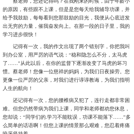
蔡老师，您还记得吗？在我刚来的时候，由于年龄小
的原因，有些跟不上课，但是是您每天给我辅导功课，并
给予我鼓励，每每看到您那鼓励的目光，我便从心底逬发
出无穷的力量，催我奋发向上。在那一段的日子里，我的
学习进步很快！
记得有一次，我的作文出现了两个错别字，你把我叫
到办公室，用严厉的语气说：“稳和隐怎么不分，太马虎
了……”从此以后，在你的监督下逐渐改变了马虎的坏习
惯。蔡老师！您像一位慈祥的妈妈，为我们日夜操劳。您
更像一位严厉的父亲，对我们进行谆谆教诲，为我们指明
人生的航向！
还记得有一次，您的腰椎病又犯了，连行走都非常困
难。但您仍然带病为我们上课，同学和老师都劝您休息，
您却说：“同学们的.学习不能耽误，功课不能落下……”多
么简单的话语啊！但您上课的情景那么艰难，您忍着疼痛
咬牙坚持着。