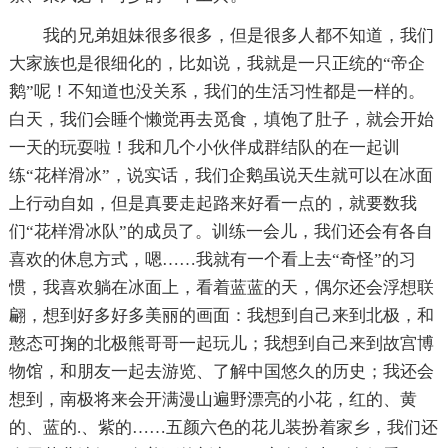
我的兄弟姐妹很多很多，但是很多人都不知道，我们
大家族也是很细化的，比如说，我就是一只正统的“帝企
鹅”呢！不知道也没关系，我们的生活习性都是一样的。
白天，我们会睡个懒觉再去觅食，填饱了肚子，就会开始
一天的玩耍啦！我和几个小伙伴成群结队的在一起训
练“花样滑冰”，说实话，我们企鹅虽说天生就可以在冰面
上行动自如，但是真要走起路来好看一点的，就要数我
们“花样滑冰队”的成员了。训练一会儿，我们还会有各自
喜欢的休息方式，嗯……我就有一个看上去“奇怪”的习
惯，我喜欢躺在冰面上，看着蓝蓝的天，偶尔还会浮想联
翩，想到好多好多美丽的画面：我想到自己来到北极，和
憨态可掬的北极熊哥哥一起玩儿；我想到自己来到故宫博
物馆，和朋友一起去游览、了解中国悠久的历史；我还会
想到，南极将来会开满漫山遍野漂亮的小花，红的、黄
的、蓝的.、紫的……五颜六色的花儿装扮着家乡，我们还