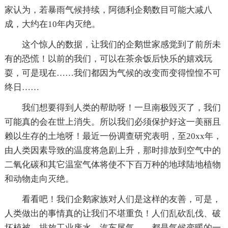
家认为，若暴雨气候持续，阿德利企鹅数目可能大减八
成，大约在10年内灭绝。
这个惊人的数据，让我们的企鹅世家感觉到了前所未
有的恐慌！以前的我们，可以在茶余饭后快乐的嬉戏玩
耍，可是现在……我们都因为气候的改变而变得惶惶不可
终日……
我们想要得到人类的帮助呀！一旦南极毁灭了，我们
可能真的会在世上消失。所以我们必须保护好这一美丽且
赖以生存的土地呀！最近一份调查研究表明，至20xx年，
由人类因素导致的温度将急剧上升，那时排放到空气中的
二氧化碳和其它温室气体将使不下百万种的地球陆地植物
和动物走向灭绝。
看看吧！我们企鹅家族对人们是这样的友善，可是，
人类做出的事情真的让我们不堪重负！人们乱砍乱伐、破
坏植被、排放工业废水、汽车尾气……都是气候变暖的一