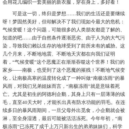
会用花儿编织一套美丽的新衣服，穿在身上，多好看！
可是这一切，终归是梦想……我们的生活还是要继续
呀！梦固然美好，但却解决不了我们现如今最大的危机：
气候变暖！这个问题，可能很多的人类朋友都是了解的、
知道的吧……由于自然条件逐渐恶劣、由于人为的大气污
染，导致我们赖以生存的地球受到了前所未有的威胁。这
几个月来，不断地地震、不断地天灾都在向我们证明
着，“气候变暖”这个恶魔正在渐渐吞噬这个世界！我们的
家乡——南极，也受到了这个恶魔的摧残！不断地气候变
化，让南极高寒的温度转化成了一种叫做“南极冻雨”的暴
风雨，对我们兄弟姐妹而言，“南极冻雨”就是意味着死
亡。尤其是初生的阿德利企鹅，其身上只有一层薄薄的绒
毛，直至40天大时，才能长出具有防水功能的羽毛。在连
续多日的暴风雨期间，一旦父母外出觅食，小企鹅就会被
淋，至全身湿透，最后可能被活活冻死。今年年初，“南
极冻雨”已冻死了成千上万只新出生的弟弟妹妹们，科学