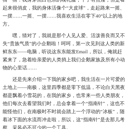
起来很俏皮，我的身体活像个“大皮球”，走起路来一摇、
一摆……一摇、一摆……我喜欢生活在零下40°以上的地
方。
嘿，猜对了，我就是那个人见人爱、活泼善良而又不
失“贵族气质”的小企鹅啦！呵呵，第一次见到这人类的新
鲜东东——电脑，听说这东东能发Email，所以，俺就赶
紧来了，急着给亲爱的人类捎上我们企鹅家族及所有小动
物的心里话……
还是先来介绍一下我的家乡吧，我生活在一片可爱的
土地上——南极，这里四季都是零下低温，不论白天黑夜
都是飘着小雪花的，在我的家乡，也常来一些人类朋友，
他们每次去看望我们时，总会拿着一个“指南针”，这也不
能怪他们，在南极时不时就会踏上一个浮动的“冰板”，随
着冰下面的水流而冲走啦，所以，这“指南针”是去那儿考
察、采风必不可少的一个工具。