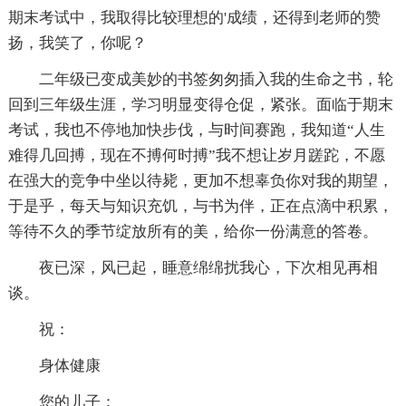
期末考试中，我取得比较理想的'成绩，还得到老师的赞
扬，我笑了，你呢？
二年级已变成美妙的书签匆匆插入我的生命之书，轮
回到三年级生涯，学习明显变得仓促，紧张。面临于期末
考试，我也不停地加快步伐，与时间赛跑，我知道“人生
难得几回搏，现在不搏何时搏”我不想让岁月蹉跎，不愿
在强大的竞争中坐以待毙，更加不想辜负你对我的期望，
于是乎，每天与知识充饥，与书为伴，正在点滴中积累，
等待不久的季节绽放所有的美，给你一份满意的答卷。
夜已深，风已起，睡意绵绵扰我心，下次相见再相
谈。
祝：
身体健康
您的儿子：