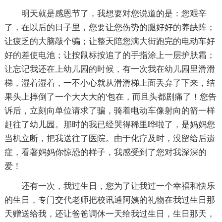
明天就是感恩节了，我想要对您说道的是：您艰辛
了，在以后的日子里，您要让您伤势的腿好好的养缺阵；
让疲乏的大脑敲个骗；让整天陪您满大街跑完的电动车好
好的差使电池；让按鼠标按追了的手指涂上一层护肤霜；
让忘记我还在上幼儿园的时候，有一次我在幼儿园里滑滑
梯，湿着湿着，一不小心就从滑滑梯上面丢弃了下来，结
果头上摔倒了一个大大大的'包在，而且头都剧痛了！您告
诉后，立刻向单位请求了骗，骑着电动车像射向的箭一样
赶往了幼儿园。那时的我已经哭得稀里哗啦了，是妈妈您
当机立断，把我送往了医院。由于化疗及时，没留给后遗
症，看著妈妈你惊恐的样子，我感受到了您对我深深的
爱！
还有一次，我过生日，您为了让我过一个幸福和快乐
的生日，专门交代老师把校讯通阿姨的礼物在我过生日那
天赠送给我，还让爸爸调休一天给我过生日，生日那天，