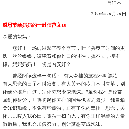
写信人：
20xx年xx月xx日
感恩节给妈妈的一封信范文10
亲爱的妈妈：
您好！一场雨淋湿了整个季节，叶子摇曳了时间的更
迭，丝丝缕缕，缠绕着和你昨日的过往，挥不去，摸不
掉。妈妈妈妈！一切是否安好？
曾经阅读这样一句话：“有人牵挂的旅程不叫漂泊，
有人思念的日子不叫寂寞，有人关怀的岁月不叫失落，别
让缘分擦肩而过，别让梦想变成泡沫。”虽然我不是经常
回到你身旁，耳畔响起你关心的问候也随之减少。独自攀
登知识颠峰，不免有些孤独，正有了你的牵挂，思念，关
怀……暖入我心田，孤独一扫而光，有你正样温馨的力量
做后盾，我也会加倍努力，别让梦想变成泡沫。