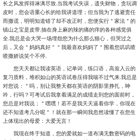
长之风发挥得淋漓尽致.当我考试失误，遗失财物，贪玩调
皮时，您会语重心长的给我讲道理；但当我为了逃避责任
而撒谎，明明知道错了却不改正时，您便实行＂家法＂的
镇山之宝是皮带.抽在身上麻的辣的痛的痒的各种感觉俱
全.我总是会大哭一场埋怨您为什么那么狠心，但哭过之
后，又会＂妈妈真好＂＂我最喜欢妈妈了＂围着您叽叽喳
喳撒娇说笑个不停.
您天天都让我读英语，记单词，练口语，高耸入云的
复习质料，堆积如山的英语试卷压得我喘不过气来.我总是
对您说：＂吗，别让我整天都在英语的阴影里挣扎，呻
吟，行吗？可考试后我拿着满足的成绩走到您的面前时，
您总是对我说；＂嘿嘿！若不是我天天逼着你学，你现在
还不知道考几分呢＂！就在那一瞬间我忽然读懂了在您生
上体现出的母爱：大爱无言！
我现在终于知道，您的爱就如一道布满无数密码的电