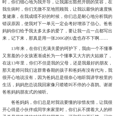
时，你们细心地为我开导，让我露出豁然开朗的笑容，在
我生病时，你们无微不至地照顾我，让我以最快的速度恢
复健康，在我成绩不好的时候，你们总是耐心地分析我的
错误原因，使我对下一单元一定会考好增添了信心。爸爸
妈妈你们给予我太多太多的爱了，要让我一点一点都写出
来，记下来，那真是用一张200G的U盘也存不下啊……
13年来，在你们充满关爱的呵护下，我由一个不懂事
又害羞的小女孩逐渐成长为一个懂事又大方的大姑娘了，
在这13年里，你们不但是我的父母，还是我最好的朋友，
那天老师问我们这群青春期的孩子和爸妈有没有代沟，我
很开心地说没有，因为爸妈总是很奈心地听我讲学校里的
生活，妈妈您总说我回家像只喳喳叫不停的小喜鹊。谢谢
爸爸妈妈朋友式的倾听。
爸爸妈妈，你们总是对我说要懂的珍惜友情，让我很
开心得是小伙伴或同学来家里时，你们从不摆着大人的样