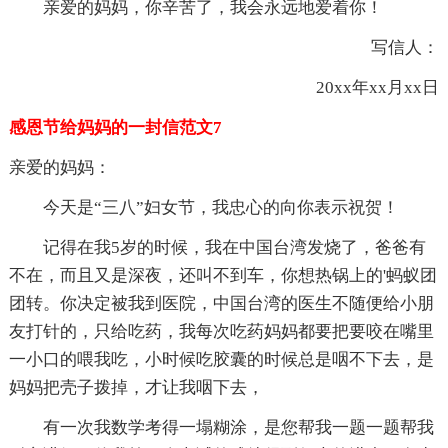
亲爱的妈妈，你辛苦了，我会永远地爱着你！
写信人：
20xx年xx月xx日
感恩节给妈妈的一封信范文7
亲爱的妈妈：
今天是“三八”妇女节，我忠心的向你表示祝贺！
记得在我5岁的时候，我在中国台湾发烧了，爸爸有
不在，而且又是深夜，还叫不到车，你想热锅上的'蚂蚁团
团转。你决定被我到医院，中国台湾的医生不随便给小朋
友打针的，只给吃药，我每次吃药妈妈都要把要咬在嘴里
一小口的喂我吃，小时候吃胶囊的时候总是咽不下去，是
妈妈把壳子拨掉，才让我咽下去，
有一次我数学考得一塌糊涂，是您帮我一题一题帮我