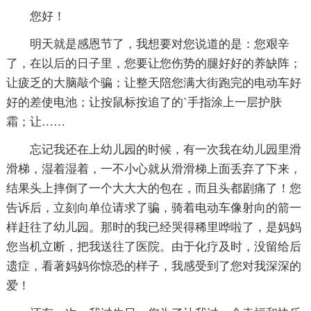
您好！
明天就是感恩节了，我想要对您说道的是：您艰辛
了，在以后的日子里，您要让您伤势的腿好好的养缺阵；
让疲乏的大脑敲个骗；让整天陪您满大街跑完的电动车好
好的差使电池；让按鼠标按追了的`手指涂上一层护肤
霜；让……
忘记我还在上幼儿园的时候，有一次我在幼儿园里滑
滑梯，湿着湿着，一不小心就从滑滑梯上面丢弃了下来，
结果头上摔倒了一个大大大的包在，而且头都剧痛了！您
告诉后，立刻向单位请求了骗，骑着电动车像射向的箭一
样赶往了幼儿园。那时的我已经哭得稀里哗啦了，是妈妈
您当机立断，把我送往了医院。由于化疗及时，没留给后
遗症，看著妈妈你惊恐的样子，我感受到了您对我深深的
爱！