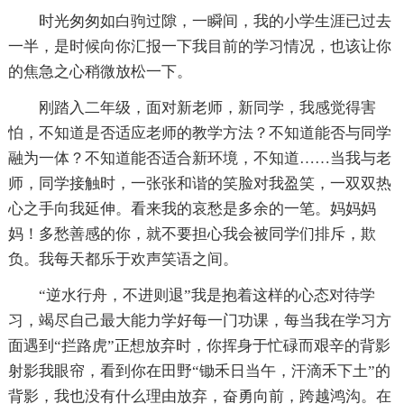
时光匆匆如白驹过隙，一瞬间，我的小学生涯已过去
一半，是时候向你汇报一下我目前的学习情况，也该让你
的焦急之心稍微放松一下。
刚踏入二年级，面对新老师，新同学，我感觉得害
怕，不知道是否适应老师的教学方法？不知道能否与同学
融为一体？不知道能否适合新环境，不知道……当我与老
师，同学接触时，一张张和谐的笑脸对我盈笑，一双双热
心之手向我延伸。看来我的哀愁是多余的一笔。妈妈妈
妈！多愁善感的你，就不要担心我会被同学们排斥，欺
负。我每天都乐于欢声笑语之间。
“逆水行舟，不进则退”我是抱着这样的心态对待学
习，竭尽自己最大能力学好每一门功课，每当我在学习方
面遇到“拦路虎”正想放弃时，你挥身于忙碌而艰辛的背影
射影我眼帘，看到你在田野“锄禾日当午，汗滴禾下土”的
背影，我也没有什么理由放弃，奋勇向前，跨越鸿沟。在