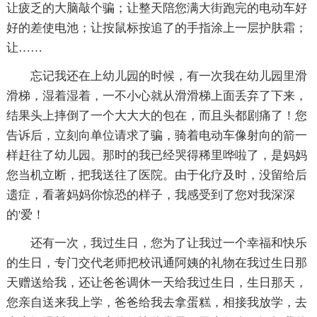
让疲乏的大脑敲个骗；让整天陪您满大街跑完的电动车好
好的差使电池；让按鼠标按追了的手指涂上一层护肤霜；
让……
忘记我还在上幼儿园的时候，有一次我在幼儿园里滑
滑梯，湿着湿着，一不小心就从滑滑梯上面丢弃了下来，
结果头上摔倒了一个大大大的包在，而且头都剧痛了！您
告诉后，立刻向单位请求了骗，骑着电动车像射向的箭一
样赶往了幼儿园。那时的我已经哭得稀里哗啦了，是妈妈
您当机立断，把我送往了医院。由于化疗及时，没留给后
遗症，看著妈妈你惊恐的样子，我感受到了您对我深深
的'爱！
还有一次，我过生日，您为了让我过一个幸福和快乐
的生日，专门交代老师把校讯通阿姨的礼物在我过生日那
天赠送给我，还让爸爸调休一天给我过生日，生日那天，
您亲自送来我上学，爸爸给我去拿蛋糕，相接我放学，去