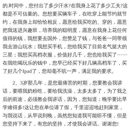
的.时间中，您付出了多少汗水?在我身上花了多少工夫?这
都是不可估量的。您想要买辆车子，在吃穿上能节约就节
约，在我身上却恰恰相反，愿意给我买吃的、穿的，愿意
把我送进兴趣班，培养我的聪明度，愿意在我身上花任何
值得的钱，我想要去国外，您赞足了钱，与爸爸一同带领
我去游山玩水；我想买手机，您给我买了目前名气挺大的
三星；我想买高档衣服，价值好几千，您也给我买了······
在我吃喝玩乐的钱中，您早已经买下好几辆高档车了，买
了好几个Ipad了，您却毫不吭一声，满足我的要求。
2、3岁那几年，是您最痛苦的时期，您要教会我讲
话，要喂我奶粉吃，要给我洗澡，太多太多了，为了我之
后的前途，必须教会我讲话，因为，您知道：晚学要比早
学难得多!这让您在单位请了假，千里迢迢地赶到家里，
与我说话，从早说到晚，虽然您知道我可能听不懂，但是
您坚持下来了，有您的坚持，才使我会讲话。谢谢您!