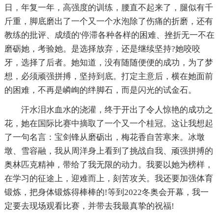
日，年复一年，高强度的训练，腰直不起来了，腿似有千
斤重，脚底磨出了一个又一个水泡除了伤痛的折磨，还有
教练的批评、成绩的'停滞各种各样的困难、挫折无一不在
磨砺她，考验她。是选择放弃，还是继续坚持?她咬咬
牙，选择了后者。她知道，没有随随便便的成功，为了梦
想，必须顽强拼搏，坚持到底。打定主意后，横在她面前
的困难，不再是嶙峋的绊脚石，而是闪光的试金石。
汗水泪水血水的浇灌，终于开出了令人惊艳的成功之
花，她在国际比赛中摘取了一个又一个桂冠。这让我想起
了一句名言：宝剑锋从磨砺出，梅花香自苦寒来。冰墩
墩、雪容融，我从周洋身上看到了挑战自我、顽强拼搏的
奥林匹克精神，带给了我无限的动力。我要以她为榜样，
在学习的征途上，迎难而上，刻苦攻关。我还要加强体育
锻炼，把身体锻炼得棒棒的!等到2022冬奥会开幕，我一
定要去现场观看比赛，并带去我最真挚的祝福!