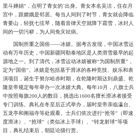
里斗婵娟”，点明了青女的`出身。青女本名吴洁，住在月
宫中，跟嫦娥是邻居。每当人间到了时节，青女就会降临
青要山，轻抚七弦琴，随着音律天空就降下霜雪，冰封人
间的一切污秽，为人间免灾祛病。
国制所重之国俗——冰嬉。据考古发现，中国冰雪运
动有万年历史，中国新疆阿勒泰地区是人类滑雪最早的起
源地之一。到了清代，冰雪运动冰嬉被称“为国制所重”，
定为“国俗”。冰嬉是包括基于滑冰的各种竞技、娱乐和表
演项目，诞生于努尔哈赤时期，在乾隆时期达到鼎盛。乾
隆皇帝规定每年举办一次冰嬉大典。每年10月，八旗士兵
中按照每旗200人的数目，挑选出1600名擅长滑冰者接受
专门训练。典礼在冬至后正式举办，届时皇帝亲临瀛台、
五龙亭和阐福寺等处观看。士兵们依次进行“抢等”（即速
度滑冰）、“抢球”（类似冰上手球）、“转龙射球”等项
目，典礼结束后，朝廷论级行赏。