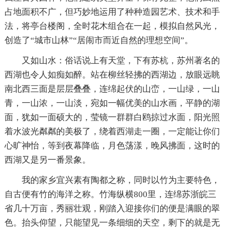
占地面积不广，但巧妙地运用了种种造园艺术、技术和手
法，将亭台楼阁，全时花木组合在一起，模拟自然风光，
创造了“城市山林”“居闹市而近自然的理想空间”。
又如山水：俗话说上有天堂，下有苏杭，苏州著名的
西湖也令人如痴如醉。站在柳丝轻拂的西湖边，放眼远眺
南北西三面是层层叠叠，连绵起伏的山峦，一山绿，一山
青，一山浓，一山淡，宛如一幅优美的山水画，平静的湖
面，犹如一面硕大的，莹镜一群群白鸥掠过水面，阳光照
着水波光粼粼的美极了，绕着西湖走一圈，一定能让你们
心旷神怡，等到夜幕降临，月色荡漾，晚风拂面，这时的
西湖又是另一番景象。
我的家乡宜兴素有陶都之称，同时以竹为主要特色，
自古便有竹的海洋之称。竹海纵横800里，连绵苏浙皖三
省几十万亩，秀丽壮观，刚踏入迎接你们的便是满眼的翠
色。抬头仰望，只能望见一条细细的天空，剩下的就是无