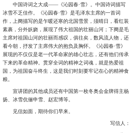
中国诗词之大成——《沁园春·雪》。中国诗词描写
冰雪不乏佳作。《沁园春·雪》是毛泽东主席的一首词
作，上阕描写的是乍暖还寒的北国雪景，须晴日，看红装
素裹，分外妖娆，展现了伟大祖国的壮丽山河；下阕是毛
主席对祖国山河的壮丽而感叹，俱往矣，数风流人物，还
看今朝，抒发了主席伟大的抱负及胸怀。《沁园春·雪》
展现的不仅仅是老一代革命家的雄心壮志，还有他们传承
下来的革命精神。贯穿全词的精神之词魂，就是热爱祖
国，为祖国奋斗终生，这是我们时刻要牢记在心的精神食
粮。
宣讲团的其他成员还有中国第一枚冬奥会金牌得主杨
扬、冰雪伉俪申雪、赵宏博等。
见信如面，期待你们早来。
写信人：