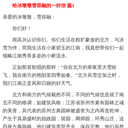
给冰墩墩雪容融的一封信 篇3
亲爱的冰墩墩，雪容融：
你们好！
很高兴认识你们。你们生活在粗犷豪放的北方，与冰
雪为伴，而我生活在小家碧玉的江南，我真想带你们一起
领略江南秀美多姿的小桥流水。
正如那首歌唱的那样：“你在北方的寒夜里大雪纷
飞，我在南方的艳阳里四季如春。”北方风雪交加之时，
我们江南正是风和日丽的好天气。
北方和南方的气候截然不同，不同的气候也造就了南
北不同的格调，如建筑风格：江苏省苏州市素有园林之城
的美誉，其代表的苏州古典园林被盛誉为之内再造乾坤，
产生于其鼎盛时的拙政园，留园，网师园，环秀山庄，这
四座古典园林，他们建筑类型齐全，保存完整，他们虽然