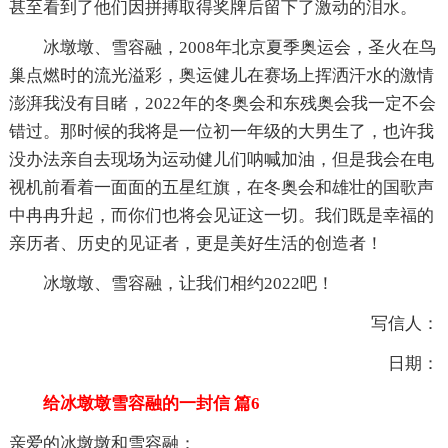
甚至看到了他们因拼搏取得奖牌后留下了激动的泪水。
冰墩墩、雪容融，2008年北京夏季奥运会，圣火在鸟
巢点燃时的流光溢彩，奥运健儿在赛场上挥洒汗水的激情
澎湃我没有目睹，2022年的冬奥会和东残奥会我一定不会
错过。那时候的我将是一位初一年级的大男生了，也许我
没办法亲自去现场为运动健儿们呐喊加油，但是我会在电
视机前看着一面面的五星红旗，在冬奥会和雄壮的国歌声
中冉冉升起，而你们也将会见证这一切。我们既是幸福的
亲历者、历史的见证者，更是美好生活的创造者！
冰墩墩、雪容融，让我们相约2022吧！
写信人：
日期：
给冰墩墩雪容融的一封信 篇6
亲爱的冰墩墩和雪容融：