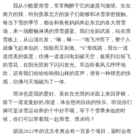
我从小酷爱滑雪，常常陶醉于它的速度与激情。生在
南方的我，特别羡慕北方的孩子们能够和冰雪亲密接触。
每当下雪的季节，都会和爸爸妈妈奔赴东北的各大滑雪
场，来一场酣畅淋漓的滑雪盛宴。我们全副武装，站在滑
雪板上，从山顶出发，“咻，咻——”地飞冲而下，整个人
就像飞起来似的，惊险而又刺激。“S”形线路，滑出一道
道优美的弧度，仿佛一道道闪电划破天空，板尾扫出纷飞
的雪花，在阳光照射下闪闪发光。耳边听着风儿呼呼地
吹，还有我们哈哈哈响彻山林的笑声，便有一种肆意的快
感，仿佛与天地融为了一体。
滑冰也是我的爱好。喜欢在光滑的冰面上来回穿梭，
留下一道道曼妙的.痕迹，体会悠闲自由的快乐。听说你们
俩可是冰雪运动界的个中好手哦，等下个雪季来临的时
候，你们可以带着我一起滑雪、滑冰吗？
据说2022年的北京冬奥会有一百多个项目，届时会有