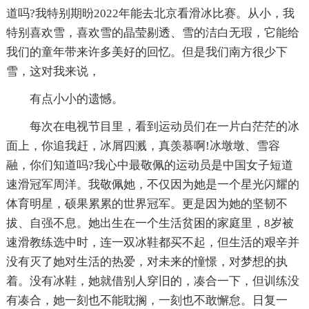
道吗?我特别期昐2022年能去北京看滑冰比赛。从小，我
特别喜欢雪，喜欢雪的晶莹剔透、雪的洁白无瑕，它能给
我们的童年带来许多美好的回忆。但是我们南方很少下
雪，这对我来说，
有点小小的遗憾。
每次在电视节目里，看到运动员们在一片白茫茫的冰
面上，你追我赶，冰屑四溅，真羡慕啊!冰墩墩、雪容
融，你们知道吗?我心中最敬佩的运动员是中国女子短道
速滑冠军周洋。我敬佩她，不仅因为她是一个星光闪耀的
体育明星，硕果累累的世界冠军。更是因为她的坚韧不
拔、自强不息。她出生在一个生活贫困的家庭里，8岁被
速滑教练选中时，连一双冰鞋都买不起，但生活的艰辛并
没有灭了她对生活的热爱，对未来的憧憬，对梦想的执
着。没有冰鞋，她就借别人穿旧的，凑合一下，但训练没
有凑合，她一刻也不能耽搁，一刻也不敢懈怠。日复一