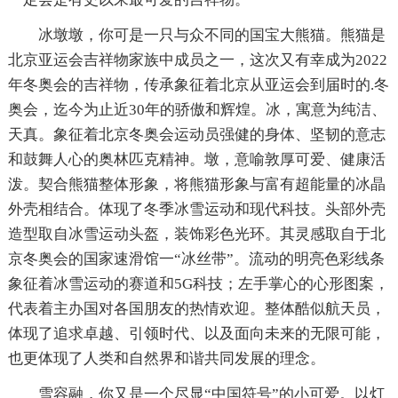
冰墩墩，你可是一只与众不同的国宝大熊猫。熊猫是
北京亚运会吉祥物家族中成员之一，这次又有幸成为2022
年冬奥会的吉祥物，传承象征着北京从亚运会到届时的.冬
奥会，迄今为止近30年的骄傲和辉煌。冰，寓意为纯洁、
天真。象征着北京冬奥会运动员强健的身体、坚韧的意志
和鼓舞人心的奥林匹克精神。墩，意喻敦厚可爱、健康活
泼。契合熊猫整体形象，将熊猫形象与富有超能量的冰晶
外壳相结合。体现了冬季冰雪运动和现代科技。头部外壳
造型取自冰雪运动头盔，装饰彩色光环。其灵感取自于北
京冬奥会的国家速滑馆一“冰丝带”。流动的明亮色彩线条
象征着冰雪运动的赛道和5G科技；左手掌心的心形图案，
代表着主办国对各国朋友的热情欢迎。整体酷似航天员，
体现了追求卓越、引领时代、以及面向未来的无限可能，
也更体现了人类和自然界和谐共同发展的理念。
雪容融，你又是一个尽显“中国符号”的小可爱。以灯