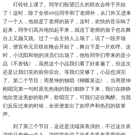
叮铃铃上课了。同学们盼望已久的联欢会终于开始
了！这时，除了全班69位同学和丁老师外，从门外又进来
了一个人，他就是丁老师的孩子，这时，欢快的音乐响了
起来，同学们高兴地拍起手来，就连丁老师的孩子也在舞
台上又蹦又跳。过了一会主持人上场了，说了一段开场
词，便宣布元旦联欢晚会开始了，舞台下是一片欢呼。这
时，小沈阳和他的演员们出场了，他给同学们带来的是小
品《不差钱》，虽然这个小品我们看了好多遍了，但这次
还是让我们笑的前仰后合。等我们笑够了，小品也演完
了。第二个节目：周昱坤的独唱《蝴蝶泉边》，当周昱坤
刚唱完第一句时原先热闹的我们都静了下来，我们在静静
地欣赏这美妙的歌声，歌唱完了，可我们还在陶醉。当我
们反应过来的时候，全班便发出了欢呼声和热烈的鼓掌
声。
到了第三个节目，这还是沈端寅表演的，不过这次表
演的只有他一个人，沈端寅先说了许多非常有意思的的