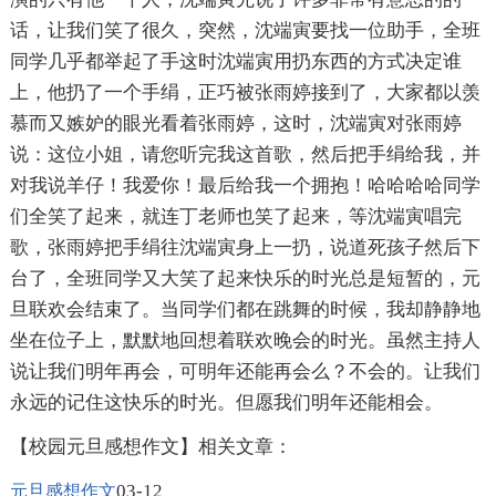
话，让我们笑了很久，突然，沈端寅要找一位助手，全班
同学几乎都举起了手这时沈端寅用扔东西的方式决定谁
上，他扔了一个手绢，正巧被张雨婷接到了，大家都以羡
慕而又嫉妒的眼光看着张雨婷，这时，沈端寅对张雨婷
说：这位小姐，请您听完我这首歌，然后把手绢给我，并
对我说羊仔！我爱你！最后给我一个拥抱！哈哈哈哈同学
们全笑了起来，就连丁老师也笑了起来，等沈端寅唱完
歌，张雨婷把手绢往沈端寅身上一扔，说道死孩子然后下
台了，全班同学又大笑了起来快乐的时光总是短暂的，元
旦联欢会结束了。当同学们都在跳舞的时候，我却静静地
坐在位子上，默默地回想着联欢晚会的时光。虽然主持人
说让我们明年再会，可明年还能再会么？不会的。让我们
永远的记住这快乐的时光。但愿我们明年还能相会。
【校园元旦感想作文】相关文章：
03-12
元旦感想作文