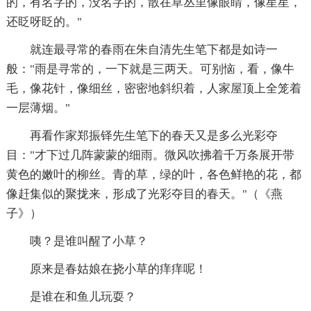
的，有名字的，没名字的，散在草丛里像眼睛，像星星，
还眨呀眨的。"
就连最寻常的春雨在朱自清先生笔下都是如诗一
般："雨是寻常的，一下就是三两天。可别恼，看，像牛
毛，像花针，像细丝，密密地斜织着，人家屋顶上全笼着
一层薄烟。"
再看作家郑振铎先生笔下的春天又是多么光彩夺
目："才下过几阵蒙蒙的细雨。微风吹拂着千万条展开带
黄色的嫩叶的柳丝。青的草，绿的叶，各色鲜艳的花，都
像赶集似的聚拢来，形成了光彩夺目的春天。"（《燕
子》）
咦？是谁叫醒了小草？
原来是春姑娘在挠小草的痒痒呢！
是谁在和鱼儿玩耍？