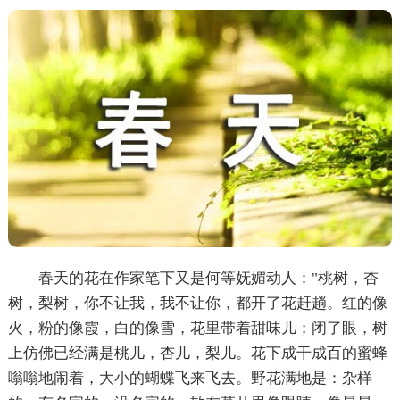
春天的花在作家笔下又是何等妩媚动人："桃树，杏
树，梨树，你不让我，我不让你，都开了花赶趟。红的像
火，粉的像霞，白的像雪，花里带着甜味儿；闭了眼，树
上仿佛已经满是桃儿，杏儿，梨儿。花下成干成百的蜜蜂
嗡嗡地闹着，大小的蝴蝶飞来飞去。野花满地是：杂样