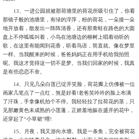
13、一进公园就被那荷塘里的荷花所吸引住了，你看
那镜子般的池塘里，有绿的浮萍，粉的荷花，一朵接一朵
地开放着，散发出一阵阵清香，还有那青蛙在路色的大圆
盘上不停呱呱叫着，小鸟在池塘边的柳树上唱着动听的
歌，在这里有能闻到花香，听着鸟语，简直就。像在梦里
一样。当我醒来的时候，爸爸妈妈正在用手机给我拍照
呢。我这才觉得这一切不是梦。当我们回家的时候，我真
是有些恋恋不舍。
14、只见几朵白莲已绽开笑脸，荷花瓣上仿佛被一位
画家几笔点了一点红，煞是好看!老爸笑吟吟的脸上布满
了汗珠，手拿像机拍个不停。我轻轻拉了拉荷花的茎，只
见那嫩黄色未成熟的小莲蓬，正娇羞地躲在盛开的花中，
还穿起了“小草裙”哩!
15、月夜，我又游向水塘。我是一条鱼，完全被荷花