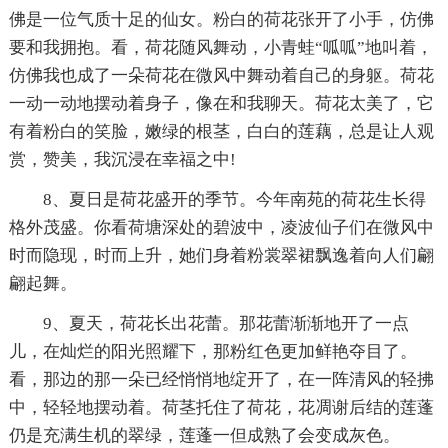
佛是一位气质十足的仙女。粉白的荷花张开了小手，仿佛
要和我拥抱。看，荷花随风舞动，小青蛙“呱呱”地叫着，
仿佛我也成了一朵荷花在微风中舞动着自己的身躯。荷花
一动一动地摆动着身子，像在和我聊天。荷花太美了，它
有着粉白的笑脸，嫩绿的根茎，白白的莲藕，总是让人观
赏，赞美，我沉浸在幸福之中!
8、夏日是荷花盛开的季节。今年南苑的荷花生长得
格外茂盛。你看荷塘深处的碧波中，凌波仙子们在微风中
时而隐现，时而上升，她们身着粉裳翠裙飘逸着向人们翩
翩起舞。
9、夏天，荷花长出花蕾。那花蕾渐渐地开了一点
儿，在灿烂的阳光照耀下，那粉红色更加鲜艳夺目了。
看，那边的那一朵已经悄悄地绽开了，在一阵清风的轻拂
中，轻轻地摆动着。荷茎托住了荷花，花凋谢后结的莲蓬
仍是充满生机的翠绿，莲蓬一但成熟了会变成灰色。