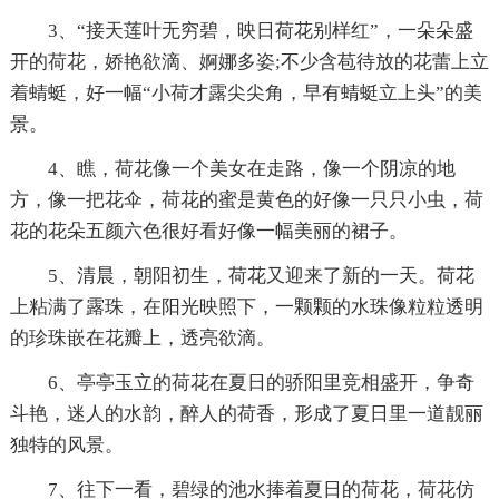
3、“接天莲叶无穷碧，映日荷花别样红”，一朵朵盛
开的荷花，娇艳欲滴、婀娜多姿;不少含苞待放的花蕾上立
着蜻蜓，好一幅“小荷才露尖尖角，早有蜻蜓立上头”的美
景。
4、瞧，荷花像一个美女在走路，像一个阴凉的地
方，像一把花伞，荷花的蜜是黄色的好像一只只小虫，荷
花的花朵五颜六色很好看好像一幅美丽的裙子。
5、清晨，朝阳初生，荷花又迎来了新的一天。荷花
上粘满了露珠，在阳光映照下，一颗颗的水珠像粒粒透明
的珍珠嵌在花瓣上，透亮欲滴。
6、亭亭玉立的荷花在夏日的骄阳里竞相盛开，争奇
斗艳，迷人的水韵，醉人的荷香，形成了夏日里一道靓丽
独特的风景。
7、往下一看，碧绿的池水捧着夏日的荷花，荷花仿