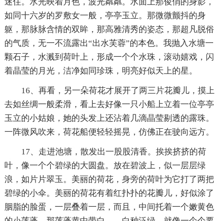
迷住。水光映着月色，波光粼粼。水面上那俊俏的身影，
如同十六岁的罗敷女一般，亭亭玉立。那微微颤抖的身
躯，那脉脉含情的双眸，那高雅清秀的姿态，那超凡脱俗
的气质，无一不流露出“出水芙蓉”的本色。我抛入水塘一
颗石子，水溅到荷叶上，形成一个个水珠，滚动嬉戏，闪
着晶莹的月光，洁净如同珍珠，明亮好似天上的星。
16、再看，另一朵荷花才展开了两三片花瓣儿，摸上
去如丝绸一般柔滑，看上去好像一只小船上立着一位亭亭
玉立的小姑娘，她的头发上还沾着几滴晶莹剔透的露珠。
一阵微风吹来，荷花船便轻轻摇晃，仿佛正在驶向远方。
17、走进池塘，散发出一股股清香。挨挨挤挤的荷
叶，像一个个碧绿的大圆盘。放在碧波上，似一层层绿
浪，如片片翠玉。美丽的荷花，身旁的荷叶为它打了两把
碧绿的小伞。美丽的荷花有着红扑扑的花瓣儿，好似涂了
胭脂的脸蛋，一层叠着一层，而且，中间托着一个嫩黄色
的小莲蓬。那莲蓬黄中带白，，白种泛绿，就像一个个要