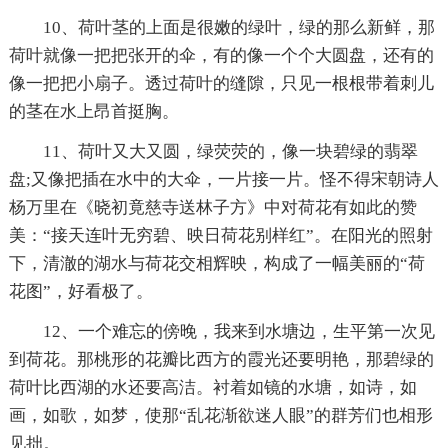
10、荷叶茎的上面是很嫩的绿叶，绿的那么新鲜，那
荷叶就像一把把张开的伞，有的像一个个大圆盘，还有的
像一把把小扇子。透过荷叶的缝隙，只见一根根带着刺儿
的茎在水上昂首挺胸。
11、荷叶又大又圆，绿荧荧的，像一块碧绿的翡翠
盘;又像把插在水中的大伞，一片接一片。怪不得宋朝诗人
杨万里在《晓初竟慈寺送林子方》中对荷花有如此的赞
美：“接天连叶无穷碧、映日荷花别样红”。在阳光的照射
下，清澈的湖水与荷花交相辉映，构成了一幅美丽的“荷
花图”，好看极了。
12、一个难忘的傍晚，我来到水塘边，生平第一次见
到荷花。那桃形的花瓣比西方的霞光还要明艳，那碧绿的
荷叶比西湖的水还要高洁。衬着如镜的水塘，如诗，如
画，如歌，如梦，使那“乱花渐欲迷人眼”的群芳们也相形
见拙。