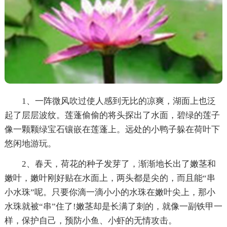
1、一阵微风吹过使人感到无比的凉爽，湖面上也泛
起了层层波纹。莲蓬偷偷的将头探出了水面，碧绿的莲子
像一颗颗绿宝石镶嵌在莲蓬上。远处的小鸭子躲在荷叶下
悠闲地游玩。
2、春天，荷花的种子发芽了，渐渐地长出了嫩茎和
嫩叶，嫩叶刚好贴在水面上，两头都是尖的，而且能“串
小水珠”呢。只要你滴一滴小小的水珠在嫩叶尖上，那小
水珠就被“串”住了!嫩茎却是长满了刺的，就像一副铁甲一
样，保护自己，预防小鱼、小虾的无情攻击。