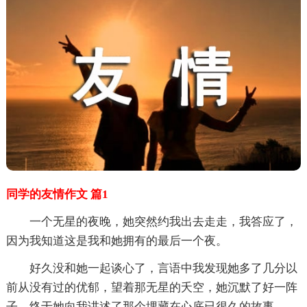
同学的友情作文 篇1
一个无星的夜晚，她突然约我出去走走，我答应了，
因为我知道这是我和她拥有的最后一个夜。
好久没和她一起谈心了，言语中我发现她多了几分以
前从没有过的优郁，望着那无星的夭空，她沉默了好一阵
子，终于她向我讲述了那个埋藏在心底已很久的故事……