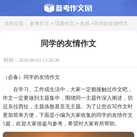
>
>
>
当前位置：
参考作文
话题作文
友情
同学的友情作文
同学的友情作文
时间：2026-06-03 13:20:36
（必备）同学的友情作文
在学习、工作或生活中，大家一定都接触过作文吧，
作文一定要做到主题集中，围绕同一主题作深入阐述，切
忌东拉西扯，主题涣散甚至无主题。为了让您在写作文时
更加简单方便，下面是小编为大家收集的同学的友情作文
5篇，欢迎大家借鉴与参考，希望对大家有所帮助。