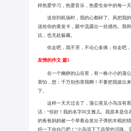
样热爱学习，热爱音乐，热爱生命中的每一天`
送你到机场时，我的心都碎了。风把我的泪
送给你的黄发卡，眼中流露出一丝感伤。我
抗，也无处躲藏。
你走吧，我不哭，不论心多痛；你走吧，
友情的作文 篇5
在一个幽静的山谷里，有一株小小的蒲公英
害怕，想：千万别伤害我啊！不要把我拔出
下。
这样一天天过去了，蒲公英见小鸟没有害她
话：“你好！我的名字叫文雅儿。我原本是住
的爸爸妈妈被一个举着会发出子弹的木棍的
绍一下你自己吧！”小鸟流下了晶莹的泪珠。