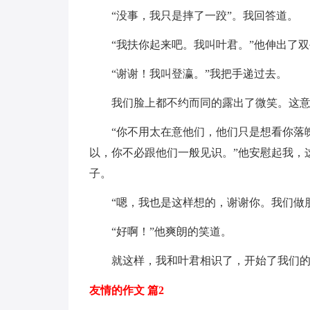
“没事，我只是摔了一跤”。我回答道。
“我扶你起来吧。我叫叶君。”他伸出了双
“谢谢！我叫登瀛。”我把手递过去。
我们脸上都不约而同的露出了微笑。这意
“你不用太在意他们，他们只是想看你落魄
以，你不必跟他们一般见识。”他安慰起我，
子。
“嗯，我也是这样想的，谢谢你。我们做朋
“好啊！”他爽朗的笑道。
就这样，我和叶君相识了，开始了我们的
友情的作文 篇2