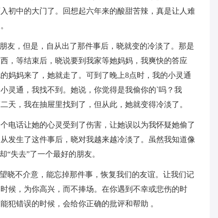
迈入初中的大门了。回想起六年来的酸甜苦辣，真是让人难
了。
朋友，但是，自从出了那件事后，晓就变的冷淡了。那是
东西，等结束后，晓说要到我家等她妈妈，我爽快的答应
的妈妈来了，她就走了。可到了晚上8点时，我的小灵通
小灵通，我找不到。她说，你觉得是我偷你的`吗？我
第二天，我在抽屉里找到了，但从此，她就变得冷淡了。
电话让她的心灵受到了伤害，让她误以为我怀疑她偷了
自从发生了这件事后，晓对我越来越冷淡了。虽然我知道像
却“失去”了一个最好的朋友。
望晓不介意，能忘掉那件事，恢复我们的友谊。让我们记
的时候，为你高兴，而不捧场。在你遇到不幸或悲伤的时
能犯错误的时候，会给你正确的批评和帮助 。