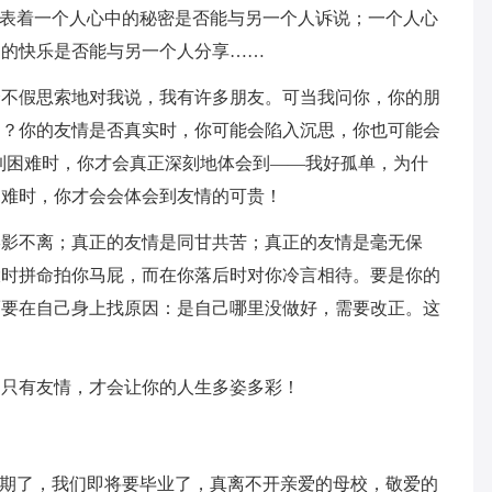
表着一个人心中的秘密是否能与另一个人诉说；一个人心
中的快乐是否能与另一个人分享……
假思索地对我说，我有许多朋友。可当我问你，你的朋
留？你的友情是否真实时，你可能会陷入沉思，你也可能会
到困难时，你才会真正深刻地体会到——我好孤单，为什
困难时，你才会会体会到友情的可贵！
不离；真正的友情是同甘共苦；真正的友情是毫无保
大时拼命拍你马屁，而在你落后时对你冷言相待。要是你的
而要在自己身上找原因：是自己哪里没做好，需要改正。这
！
只有友情，才会让你的人生多姿多彩！
期了，我们即将要毕业了，真离不开亲爱的母校，敬爱的