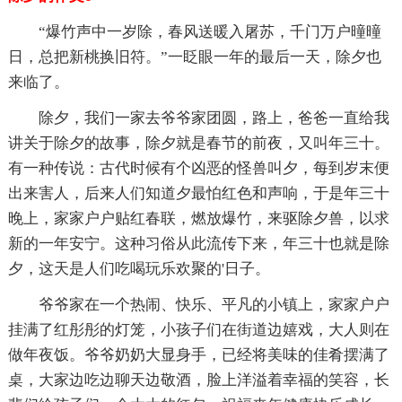
“爆竹声中一岁除，春风送暖入屠苏，千门万户曈曈
日，总把新桃换旧符。”一眨眼一年的最后一天，除夕也
来临了。
除夕，我们一家去爷爷家团圆，路上，爸爸一直给我
讲关于除夕的故事，除夕就是春节的前夜，又叫年三十。
有一种传说：古代时候有个凶恶的怪兽叫夕，每到岁末便
出来害人，后来人们知道夕最怕红色和声响，于是年三十
晚上，家家户户贴红春联，燃放爆竹，来驱除夕兽，以求
新的一年安宁。这种习俗从此流传下来，年三十也就是除
夕，这天是人们吃喝玩乐欢聚的'日子。
爷爷家在一个热闹、快乐、平凡的小镇上，家家户户
挂满了红彤彤的灯笼，小孩子们在街道边嬉戏，大人则在
做年夜饭。爷爷奶奶大显身手，已经将美味的佳肴摆满了
桌，大家边吃边聊天边敬酒，脸上洋溢着幸福的笑容，长