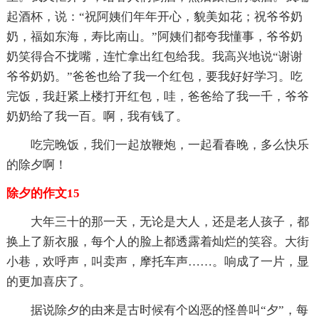
起酒杯，说：“祝阿姨们年年开心，貌美如花；祝爷爷奶
奶，福如东海，寿比南山。”阿姨们都夸我懂事，爷爷奶
奶笑得合不拢嘴，连忙拿出红包给我。我高兴地说“谢谢
爷爷奶奶。”爸爸也给了我一个红包，要我好好学习。吃
完饭，我赶紧上楼打开红包，哇，爸爸给了我一千，爷爷
奶奶给了我一百。啊，我有钱了。
吃完晚饭，我们一起放鞭炮，一起看春晚，多么快乐
的除夕啊！
除夕的作文15
大年三十的那一天，无论是大人，还是老人孩子，都
换上了新衣服，每个人的脸上都透露着灿烂的笑容。大街
小巷，欢呼声，叫卖声，摩托车声……。响成了一片，显
的更加喜庆了。
据说除夕的由来是古时候有个凶恶的怪兽叫“夕”，每