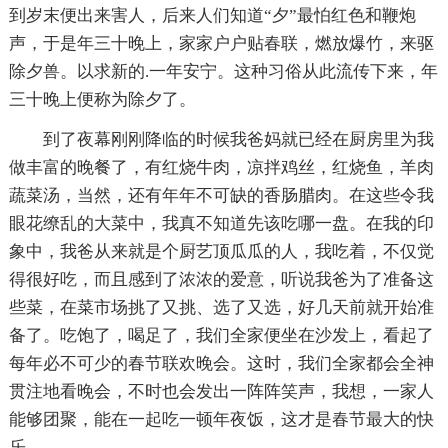
到岁末便出来害人，后来人们知道“夕”最怕红色和鞭炮
声，于是年三十晚上，家家户户贴春联，燃放爆竹，来驱
除夕兽。以求新的.一年安宁。这种习俗从此流传下来，年
三十晚上便称为除夕了。
到了夜幕刚刚降临的时候我爸妈就已经在厨房里为我
做丰富的晚餐了，有红烧牛肉，凉拌鸡丝，红烧鱼，羊肉
蔬菜汤，当然，还有年年不可缺的香肠腊肉。在这些令我
眼花缭乱的大菜中，我真不知道先该吃哪一盘。在我的印
象中，我爸从来就是个厨艺顶瓜瓜的人，我吃着，不仅觉
得很好吃，而且感到了浓浓的爱意，听说我爸为了准备这
些菜，在菜市场挑了又挑、选了又选，好几天前就开始准
备了。吃饱了，喝足了，我们全家便坐在沙发上，看起了
每年必不可少的春节联欢晚会。这时，我们全家都会全神
贯注地看晚会，不时也会发出一阵阵笑声，我想，一家人
能够团聚，能在一起吃一顿年夜饭，这才是春节最大的快
乐。