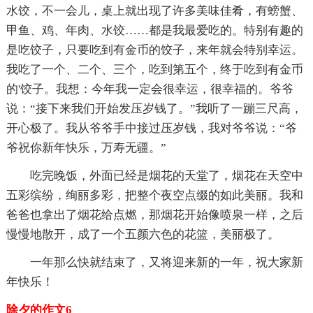
水饺，不一会儿，桌上就出现了许多美味佳肴，有螃蟹、
甲鱼、鸡、年肉、水饺……都是我最爱吃的。特别有趣的
是吃饺子，只要吃到有金币的饺子，来年就会特别幸运。
我吃了一个、二个、三个，吃到第五个，终于吃到有金币
的'饺子。我想：今年我一定会很幸运，很幸福的。爷爷
说：“接下来我们开始发压岁钱了。”我听了一蹦三尺高，
开心极了。我从爷爷手中接过压岁钱，我对爷爷说：“爷
爷祝你新年快乐，万寿无疆。”
吃完晚饭，外面已经是烟花的天堂了，烟花在天空中
五彩缤纷，绚丽多彩，把整个夜空点缀的如此美丽。我和
爸爸也拿出了烟花给点燃，那烟花开始像喷泉一样，之后
慢慢地散开，成了一个五颜六色的花篮，美丽极了。
一年那么快就结束了，又将迎来新的一年，祝大家新
年快乐！
除夕的作文6