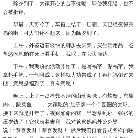
除夕到了，大家开心的合不拢嘴，即使我犯错，也不
会被批评。
早晨，天可冷了，车窗上结了一层霜。天已经变得亮
亮的啦！可人们还不起来，因为除夕到了。
上午，外婆迈着轻快的脚步去买菜，买生活用品，爸
爸悠闲地躺在床上看手机，我呢，在旁边溜达。
下午，我期盼的活动开始了，是写福字，贴福字。我
拿起毛笔，一气呵成，这样就大功告成了！再把福倒过来
贴，意思是福到了，真有意思！
晚上，上了一盘盘数不清的山珍海味，有螃蟹，东坡
肉v，酸菜鱼……。大家吃的`肚子像一个个圆圆的大球。
接下来就是拜年了，视财如命的我，早想拿到那一张张的
压岁钱了！它代表着吉利。我对爸爸妈妈外公外婆
说：“恭喜发财！恭喜发财！”然后我们再看各式各样的联