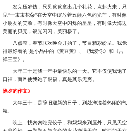
发完压岁钱，只见爸爸拿出几个礼花，点起火来，只
见“一束束花朵”在天空中绽放着五颜六色的光芒，有时像
小朋友的笑脸，有时像天空中闪烁的星星，有时像大海边
美丽的贝壳，银光闪闪，美丽极了。
八点整，春节联欢晚会开始了，节目精彩纷呈。我觉
得最好看的`是小品中的《黄豆黄》、《我爱你》和《吉
祥三宝》。
大年三十是我一年中最快乐的一天。它不仅使我饱了
口福，而且使我饱了眼福，真是其乐无穷。
除夕的作文3
大年三十，是辞旧迎新的日子，到处洋溢着热闹的气
氛。
晚上，找匆匆吃完饺子，和妈妈来到屋外，只见天空
五彩缤纷，一颗颗五颜六色的火花撒满天空，时而如天女