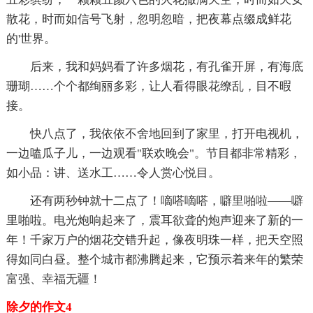
散花，时而如信号飞射，忽明忽暗，把夜幕点缀成鲜花
的'世界。
后来，我和妈妈看了许多烟花，有孔雀开屏，有海底
珊瑚……个个都绚丽多彩，让人看得眼花缭乱，目不暇
接。
快八点了，我依依不舍地回到了家里，打开电视机，
一边嗑瓜子儿，一边观看"联欢晚会"。节目都非常精彩，
如小品：讲、送水工……令人赏心悦目。
还有两秒钟就十二点了！嘀嗒嘀嗒，噼里啪啦――噼
里啪啦。电光炮响起来了，震耳欲聋的炮声迎来了新的一
年！千家万户的烟花交错升起，像夜明珠一样，把天空照
得如同白昼。整个城市都沸腾起来，它预示着来年的繁荣
富强、幸福无疆！
除夕的作文4