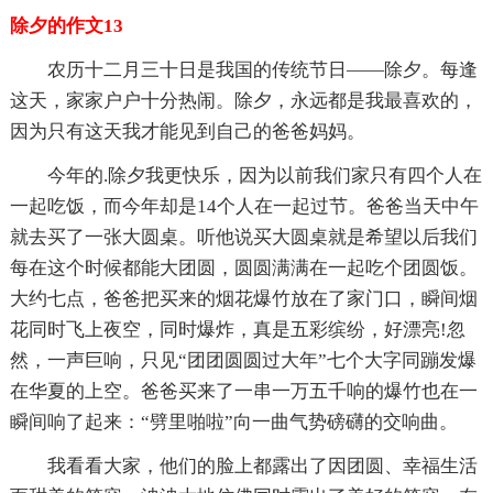
除夕的作文13
农历十二月三十日是我国的传统节日——除夕。每逢
这天，家家户户十分热闹。除夕，永远都是我最喜欢的，
因为只有这天我才能见到自己的爸爸妈妈。
今年的.除夕我更快乐，因为以前我们家只有四个人在
一起吃饭，而今年却是14个人在一起过节。爸爸当天中午
就去买了一张大圆桌。听他说买大圆桌就是希望以后我们
每在这个时候都能大团圆，圆圆满满在一起吃个团圆饭。
大约七点，爸爸把买来的烟花爆竹放在了家门口，瞬间烟
花同时飞上夜空，同时爆炸，真是五彩缤纷，好漂亮!忽
然，一声巨响，只见“团团圆圆过大年”七个大字同蹦发爆
在华夏的上空。爸爸买来了一串一万五千响的爆竹也在一
瞬间响了起来：“劈里啪啦”向一曲气势磅礴的交响曲。
我看看大家，他们的脸上都露出了因团圆、幸福生活