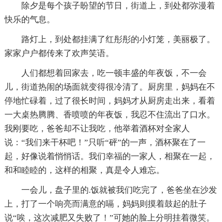
除夕是每个孩子盼望的节日，街道上，到处都弥漫着
快乐的气息。
路灯上，到处都挂满了红彤彤的小灯笼，美丽极了。
家家户户都传来了欢声笑语。
人们都想着回家去，吃一顿丰盛的年夜饭，不一会
儿，街道热闹的场面就变得很冷清了。厨房里，妈妈在不
停地忙碌着，过了很长时间，妈妈才从厨房走出来，看着
一大桌热腾腾、香喷喷的年夜饭，我忍不住流出了口水。
我刚要吃，爸爸却不让我吃，他举着酒杯对全家人
说：“我们来干杯吧！”只听“砰”的一声，酒杯聚在了一
起，好像说着悄悄话。我们幸福的一家人，相聚在一起，
和和睦睦的，这样的相聚，真是令人难忘。
一会儿，盘子里的.饭就被我们吃完了，爸爸坐在沙发
上，打了一个响亮而满意的嗝，妈妈则摸着鼓起的肚子
说“唉，这次减肥又失败了！”可她的脸上分明挂着微笑。