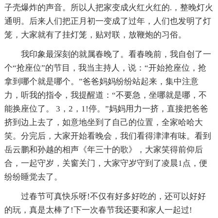
子壳爆炸的声音。所以人把家变成火红火红的.，整晚灯火
通明。后来人们把正月初一变成了过年，人们也发明了灯
笼，大家就有了挂灯笼，贴对联，放鞭炮的习俗。
我印象最深刻的就属春晚了。看春晚前，我自创了一
个“抢座位”的节目，我当主持人，说：“开始抢座位，抢
拿到哪个就是哪个。”爸爸妈妈纷纷站起来，集中注意
力，听我的指令，我提醒道：“不要急，坐哪就是哪，不
能换座位了。 3，2，1!停。”妈妈用力一挤，直接把爸爸
挤到边上去了，如意地坐到了自己的位置，全家哈哈大
笑。分完后，大家开始看晚会，我们看得津津有味。看到
岳云鹏和孙越的相声《年三十的歌》，大家笑得前仰后
合，一起守岁，关窗关门，大家守岁守到了凌晨1点，便
纷纷睡觉去了。
过春节可真快乐呀!不仅有好多好吃的，还可以好好
的玩，真是太棒了!下一次春节我还要和家人一起过!