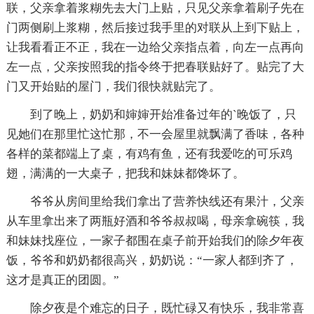
联，父亲拿着浆糊先去大门上贴，只见父亲拿着刷子先在
门两侧刷上浆糊，然后接过我手里的对联从上到下贴上，
让我看看正不正，我在一边给父亲指点着，向左一点再向
左一点，父亲按照我的指令终于把春联贴好了。贴完了大
门又开始贴的屋门，我们很快就贴完了。
到了晚上，奶奶和婶婶开始准备过年的`晚饭了，只
见她们在那里忙这忙那，不一会屋里就飘满了香味，各种
各样的菜都端上了桌，有鸡有鱼，还有我爱吃的可乐鸡
翅，满满的一大桌子，把我和妹妹都馋坏了。
爷爷从房间里给我们拿出了营养快线还有果汁，父亲
从车里拿出来了两瓶好酒和爷爷叔叔喝，母亲拿碗筷，我
和妹妹找座位，一家子都围在桌子前开始我们的除夕年夜
饭，爷爷和奶奶都很高兴，奶奶说：“一家人都到齐了，
这才是真正的团圆。”
除夕夜是个难忘的日子，既忙碌又有快乐，我非常喜