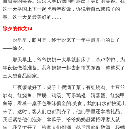
而甜美的笑容。泱泱大地仿佛同时露出了美好的笑容。在
这一天举国上下一起吃着年夜饭，诉说着自己或孩子的
事。这一天是最美好的……
除夕的作文14
盼星星，盼月亮，终于盼来了一年中最开心的日子
——除夕。
那天早上，爷爷奶奶一大早就起床了，杀鸡宰鸭，为
年夜饭做着准备。我和妈妈一起去超市买东西，整整买了
三大袋食品回家。
年夜饭做好了，桌子上摆满了菜，有红烧肉、土豆丝
炒肉、红烧鱼、蹄膀、鸡汤、可乐鸡翅、清蒸蟹、红烧甲
鱼等，看着一桌子色香味俱全的.美食，我的口水都快流出
来了。这时，客人们也都到齐了，他们手里还拿着礼品。
我赶紧给他们泡茶，拿瓜子。爷爷奶奶赶紧招呼客人就
坐。我又忙开了，给客人们倒酒，然后跟他们敬酒。我端