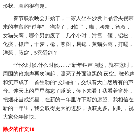
形状。真的很有趣。
春节联欢晚会开始了，一家人坐在沙发上品尝央视带
来的丰富的“过年”。狗瘦了，d怕了，啪，赖奈，智叔，
女猫头鹰，哪个男的废了，几个小时，滑雪，砸，铝松，
化痰，抓痒，干梦，枪，熊图，易锶，黄猫头鹰，打嗝，
洋葱，腋窝，5霓蛋剑？
“什么时候.什么时候……”新年钟声响起，就在这时，
周围的鞭炮声再次响起，照亮了外面漆黑的.夜空。鞭炮声
和笑声成了一首生动的“交响曲”，交织着大自然所有的声
音。连天上的星星都忘了睡觉，停下来看！我看着窗外，
把烟花当成流星，在新的一年里许下新的愿望。我相信在
新的一年里，我会取得更大的进步，收获更多。同时，祝
大家兔年愉快。
除夕的作文10