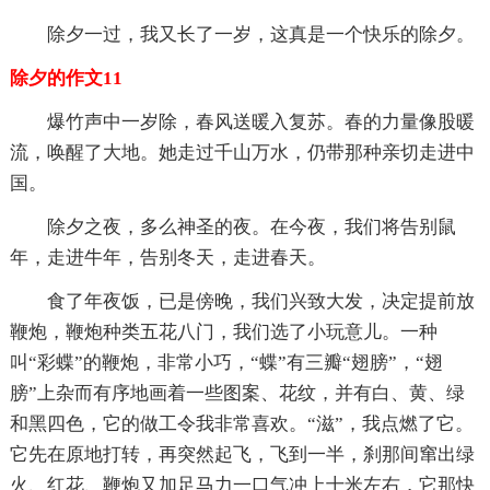
除夕一过，我又长了一岁，这真是一个快乐的除夕。
除夕的作文11
爆竹声中一岁除，春风送暖入复苏。春的力量像股暖
流，唤醒了大地。她走过千山万水，仍带那种亲切走进中
国。
除夕之夜，多么神圣的夜。在今夜，我们将告别鼠
年，走进牛年，告别冬天，走进春天。
食了年夜饭，已是傍晚，我们兴致大发，决定提前放
鞭炮，鞭炮种类五花八门，我们选了小玩意儿。一种
叫“彩蝶”的鞭炮，非常小巧，“蝶”有三瓣“翅膀”，“翅
膀”上杂而有序地画着一些图案、花纹，并有白、黄、绿
和黑四色，它的做工令我非常喜欢。“滋”，我点燃了它。
它先在原地打转，再突然起飞，飞到一半，刹那间窜出绿
火、红花、鞭炮又加足马力一口气冲上十米左右，它那快