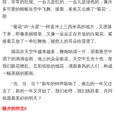
琼，非常的壮观。一会儿是红的，一会儿是绿色的，像许
多可爱的蜻蜓在空中飞舞。接着，爸爸又点燃了“菊花”，
那
“菊花”向“火星”一样直冲上三四米高的地方，又洒落
下来，即像美丽喷泉，又像一朵朵正在开放的白菊花。紧
接着又放了一串红鞭炮，能把人的耳朵给震聋了。
烟花在天空中越来越多，鞭炮响成一片，望着夜空中
洒下的滴滴金雨，地上的朵朵银花，天空中五光十色，使
我们眼花缭乱。五彩缤纷的烟花，满面春风的人们，构成
一幅美丽的图画。
“当、当、当？”新年的钟声敲响了，难忘的一年又过
去了，新的一年又开始了。我们欢呼，我们跳跃着，共同
祝愿着美好的明天？
除夕的作文8