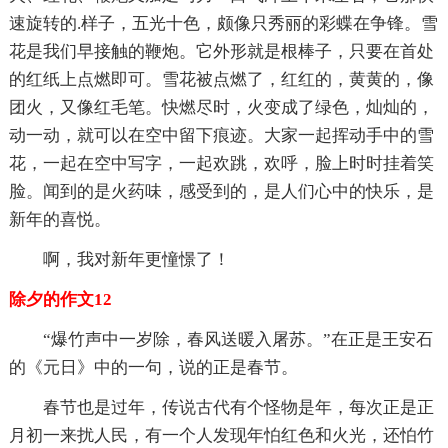
速旋转的.样子，五光十色，颇像只秀丽的彩蝶在争锋。雪
花是我们早接触的鞭炮。它外形就是根棒子，只要在首处
的红纸上点燃即可。雪花被点燃了，红红的，黄黄的，像
团火，又像红毛笔。快燃尽时，火变成了绿色，灿灿的，
动一动，就可以在空中留下痕迹。大家一起挥动手中的雪
花，一起在空中写字，一起欢跳，欢呼，脸上时时挂着笑
脸。闻到的是火药味，感受到的，是人们心中的快乐，是
新年的喜悦。
啊，我对新年更憧憬了！
除夕的作文12
“爆竹声中一岁除，春风送暖入屠苏。”在正是王安石
的《元日》中的一句，说的正是春节。
春节也是过年，传说古代有个怪物是年，每次正是正
月初一来扰人民，有一个人发现年怕红色和火光，还怕竹