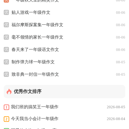
一年级秋天里的精灵作文
08-06
优
贴人游戏一年级作文
08-06
优
福尔摩斯探案集一年级作文
08-06
优
毫不领情的家长一年级作文
08-06
优
春天来了一年级语文作文
08-06
优
制作弹力球一年级作文
08-05
优
致非典一封信一年级作文
08-05
优秀作文排序
我们班的搞笑王一年级作
2026-08-05
1
文
今天我当小会计一年级作
2026-08-04
2