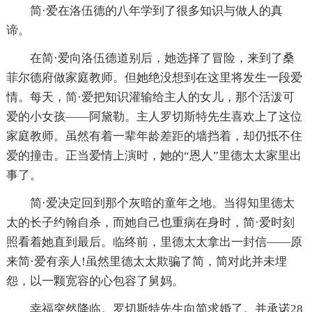
简·爱在洛伍德的八年学到了很多知识与做人的真
谛。
在简·爱向洛伍德道别后，她选择了冒险，来到了桑
菲尔德府做家庭教师。但她绝没想到在这里将发生一段爱
情。每天，简·爱把知识灌输给主人的女儿，那个活泼可
爱的小女孩——阿黛勒。主人罗切斯特先生喜欢上了这位
家庭教师。虽然有着一辈年龄差距的墙挡着，却仍抵不住
爱的撞击。正当爱情上演时，她的“恩人”里德太太家里出
事了。
简·爱决定回到那个灰暗的童年之地。当得知里德太
太的长子约翰自杀，而她自己也重病在身时，简·爱时刻
照看着她直到最后。临终前，里德太太拿出一封信——原
来简·爱有亲人!虽然里德太太欺骗了简，简对此并未埋
怨，以一颗宽容的心包容了舅妈。
幸福突然降临。罗切斯特先生向简求婚了。并承诺28