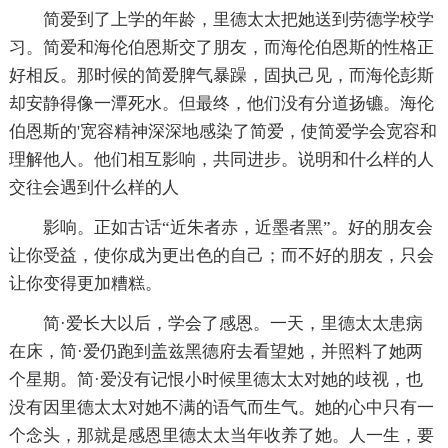
简爱到了上学的年龄，里德太太把她送到劳德学校学
习。简爱和海伦伯恩斯交了朋友，而海伦伯恩斯的性格正
好相反。那时候的简爱脾气暴躁，固执己见，而海伦彭斯
却安静得像一潭死水。但最终，他们没有分道扬镳。海伦
伯恩斯的'宽容精神深深地感染了简爱，使简爱学会宽容和
理解他人。他们相互影响，共同进步。说明和什么样的人
交往会遇到什么样的人
影响。正如古话“近朱者赤，近墨者黑”。好的朋友会
让你受益，使你成为更出色的自己；而不好的朋友，只会
让你变得更加糟糕。
简·爱长大以后，学会了感恩。一天，里德太太患病
在床，简·爱仍跑到盖兹黑德府去看望她，并照料了她两
个星期。简·爱没有记恨小时候里德太太对她的歧视，也
没有因里德太太对她不满的语气而生气。她的心中只有一
个念头，那就是感恩里德太太当年收养了她。人一生，要