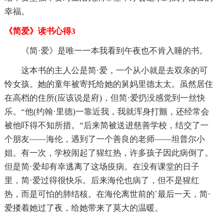
幸福。
《简爱》读书心得3
《简·爱》是唯一一本我看到午夜也不肯入睡的书。
这本书的主人公是简·爱，一个从小就是去双亲的可
怜女孩。她的童年被寄托给她的舅妈里德太太。虽然居住
在高档的住所(应该说是府)，但简·爱扔没感觉到一丝快
乐。“他(约翰·里德)一靠近我，我就浑身打颤，还经常会
被他吓得不知所措。”后来简被送进慈善学校，结交了一
个朋友——海伦，遇到了一个善良的老师——坦普尔小
姐。有一次，学校闹起了猩红热，许多孩子因此病倒了。
但是简·爱却有幸逃离了这场疫病。在没有课堂的日子
里，简·爱过得很快乐。后来海伦也病了，但不是猩红
热，而是可怕的肺结核。在海伦离世前的`最后一天，简·
爱搂着她过了夜，给她带来了莫大的温暖。