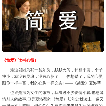
《简爱》读书心得1
难道就因为我一贫如洗，默默无闻，长相平庸，个子
瘦小，就没有灵魂，没有心肠了——你想错了，我的心灵
跟你一样丰富，我的心胸一样充实! ——《简爱》夏洛蒂
也许是深为女生的缘故，我看过不少爱情小说,也总薄
情别人的故事,但是夏洛蒂的《简爱》却能让我读上一遍又
一遍而不见腻味。也许你认为夏洛蒂仅仅是为写段缠绵的