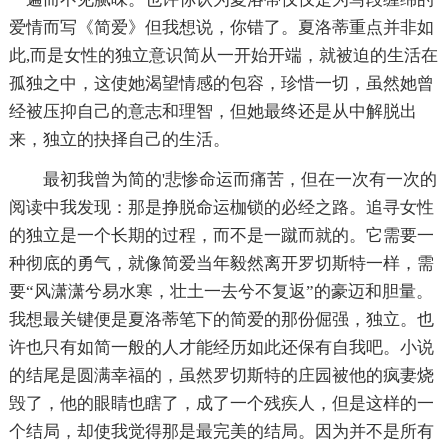
爱情而写《简爱》但我想说，你错了。夏洛蒂重点并非如
此,而是女性的独立意识简从一开始开端，就被迫的生活在
孤独之中，这使她渴望情感的包容，珍惜一切，虽然她曾
经被压抑自己的意志和理智，但她最终还是从中解脱出
来，独立的抉择自己的生活。
最初我曾为简的'悲惨命运而痛苦，但在一次有一次的
阅读中我发现：那是挣脱命运枷锁的必经之路。追寻女性
的独立是一个长期的过程，而不是一蹴而就的。它需要一
种彻底的勇气，就像简爱当年毅然离开罗切斯特一样，需
要“风潇潇兮易水寒，壮土一去兮不复返”的豪迈和胆量。
我想最关键便是夏洛蒂笔下的简爱的那份倔强，独立。也
许也只有如简一般的人才能经历如此还保有自我吧。小说
的结尾是圆满幸福的，虽然罗切斯特的庄园被他的疯妻烧
毁了，他的眼睛也瞎了，成了一个残疾人，但是这样的一
个结局，却使我觉得那是最完美的结局。因为并不是所有