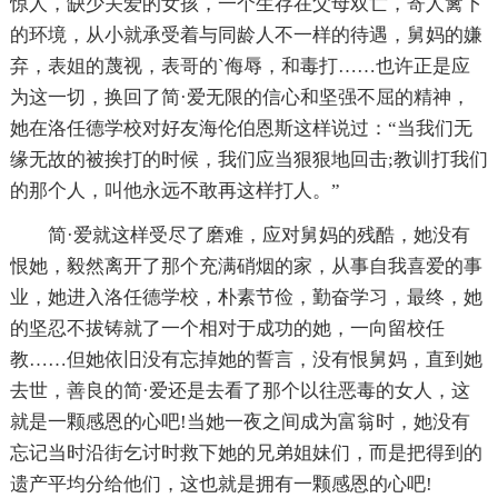
惊人，缺少关爱的女孩，一个生存在父母双亡，寄人篱下
的环境，从小就承受着与同龄人不一样的待遇，舅妈的嫌
弃，表姐的蔑视，表哥的`侮辱，和毒打……也许正是应
为这一切，换回了简·爱无限的信心和坚强不屈的精神，
她在洛任德学校对好友海伦伯恩斯这样说过：“当我们无
缘无故的被挨打的时候，我们应当狠狠地回击;教训打我们
的那个人，叫他永远不敢再这样打人。”
简·爱就这样受尽了磨难，应对舅妈的残酷，她没有
恨她，毅然离开了那个充满硝烟的家，从事自我喜爱的事
业，她进入洛任德学校，朴素节俭，勤奋学习，最终，她
的坚忍不拔铸就了一个相对于成功的她，一向留校任
教……但她依旧没有忘掉她的誓言，没有恨舅妈，直到她
去世，善良的简·爱还是去看了那个以往恶毒的女人，这
就是一颗感恩的心吧!当她一夜之间成为富翁时，她没有
忘记当时沿街乞讨时救下她的兄弟姐妹们，而是把得到的
遗产平均分给他们，这也就是拥有一颗感恩的心吧!