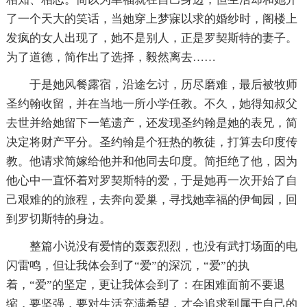
了一个天大的笑话，当她穿上梦寐以求的婚纱时，阁楼上
发疯的女人出现了，她不是别人，正是罗契斯特的妻子。
为了道德，简作出了选择，毅然离去……
于是她风餐露宿，沿途乞讨，历尽磨难，最后被牧师
圣约翰收留，并在当地一所小学任教。不久，她得知叔父
去世并给她留下一笔遗产，还发现圣约翰是她的表兄，简
决定将财产平分。圣约翰是个狂热的教徒，打算去印度传
教。他请求简嫁给他并和他同去印度。简拒绝了他，因为
他心中一直怀着对罗契斯特的爱，于是她再一次开始了自
己艰难的的旅程，去奔向爱巢，寻找她幸福的伊甸园，回
到罗切斯特的身边。
整篇小说没有爱情的轰轰烈烈，也没有武打场面的电
闪雷鸣，但让我体会到了“爱”的深沉，“爱”的执
着，“爱”的坚定，更让我体会到了：在困难面前不要退
缩，要坚强，要对生活充满希望，才会追求到属于自己的