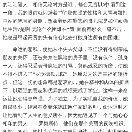
的咄咄逼人，相信无论对方是谁，都会无言以对! 看到这
一段，我的眼前就闪烁着“简”那倔强的性格和大骂与殴打
中站的笔直的身躯，想象着她在罪恶的孤儿院是如何顽强
地生活?是啊!无论什么困难在“简”面前都那么一堪不击，
她总是昂起高贵的头有信心地去打败身边所有的困难。
命运的悲残，使她从小失去父母，不但没有得到亲戚
朋友的关怀，还被关禁在黑暗的房子里、没有伙伴，孤身
一人，还得忍受表哥疯狂的打骂，舅妈残忍的折磨，使她
不得不进入了“罗沃德孤儿院”，她原以为这是幸福的转折
点，但这一切的想象都是悲哀的.，她在精神和肉体的折磨
下，以顽强的意志和优异的成绩完成了学业。这样一来命
运让她变得更坚强。为了独立，为了实现自我的价值，她
自谋职业，结果在桑菲尔德庄园任家庭教师，命运这时才
让她看到了人生的意义所在，因为她遇见了一个与她心心
相印的男人------罗契斯特，他们在那个美丽的夜晚相识、
相知、相恋。简以为幸福就在自己身边，但生活却和她开