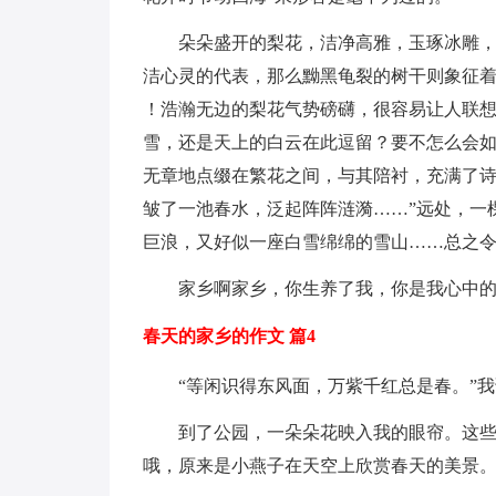
朵朵盛开的梨花，洁净高雅，玉琢冰雕，而
洁心灵的代表，那么黝黑龟裂的树干则象征
！浩瀚无边的梨花气势磅礴，很容易让人联想
雪，还是天上的白云在此逗留？要不怎么会如
无章地点缀在繁花之间，与其陪衬，充满了诗
皱了一池春水，泛起阵阵涟漪……”远处，一
巨浪，又好似一座白雪绵绵的雪山……总之
家乡啊家乡，你生养了我，你是我心中的
春天的家乡的作文 篇4
“等闲识得东风面，万紫千红总是春。”我
到了公园，一朵朵花映入我的眼帘。这些花
哦，原来是小燕子在天空上欣赏春天的美景