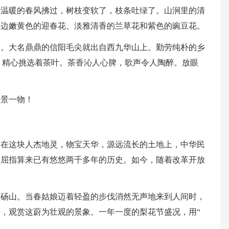
。温暖的春风拂过，树枝变软了，枝条吐绿了。山涧里的清
岸边嫩黄色的迎春花、淡雅清香的兰草花和紫色的豌豆花。
大名鼎鼎的信阳毛尖就出自西九华山上。勤劳纯朴的乡
，精心挑选着茶叶。茶香沁人心脾，歌声令人陶醉。放眼
！
景一物！
这块人杰地灵，物宝天华，源远流长的土地上，中华民
，屈指算来已有悠悠两千多年的历史。如今，随着改革开放
山。当春姑娘迈着轻盈的步伐消然无声地来到人间时，
，观赏这蔚为壮观的景象。一年一度的梨花节盛况，用“