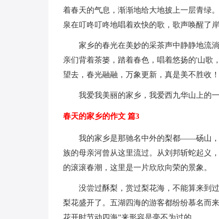
着春天的气息，渐渐地给大地披上一层青绿
泉在叮咚叮咚地唱着欢快的歌，歌声唤醒了
家乡的春光在美妙的采茶声中静静地流淌。
亲们背着茶篓，踏着春色，唱着悠扬的'山歌
望去，春光融融，万象更新，真是美不胜收
我爱我美丽的家乡，我爱西九华山上的一
春天的家乡的作文 篇3
我的家乡是那驰名中外的梨都——砀山，在
族的母亲河曾从这里流过。从刘邦斩蛇起义
的滚滚春潮，这里是一片欣欣向荣的景象。
没尝过酥梨，赏过梨花海，不能算来到过砀
梨花盛开了。五湖四海的游客都纷纷慕名而来
花开时节动四海”来形容是毫不为过的。