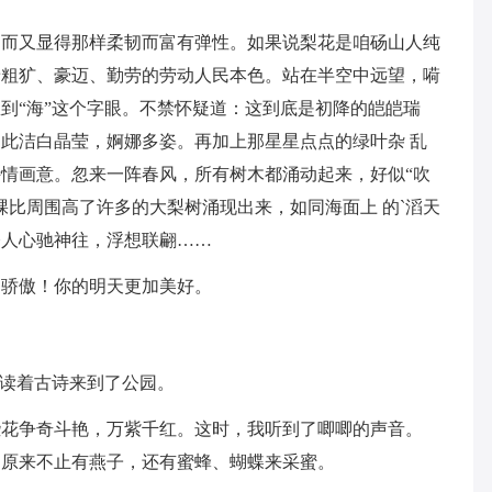
又显得那样柔韧而富有弹性。如果说梨花是咱砀山人纯
着粗犷、豪迈、勤劳的劳动人民本色。站在半空中远望，嗬
到“海”这个字眼。不禁怀疑道：这到底是初降的皑皑瑞
此洁白晶莹，婀娜多姿。再加上那星星点点的绿叶杂 乱
情画意。忽来一阵春风，所有树木都涌动起来，好似“吹
棵比周围高了许多的大梨树涌现出来，如同海面上 的`滔天
令人心驰神往，浮想联翩……
骄傲！你的明天更加美好。
读着古诗来到了公园。
争奇斗艳，万紫千红。这时，我听到了唧唧的声音。
。原来不止有燕子，还有蜜蜂、蝴蝶来采蜜。