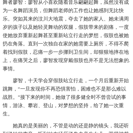
舞者廖智：廖智从小喜欢随着音乐翩翩起舞，虽然没有成
为一名舞蹈演员，但舞蹈老师的工作也让她感到无比快
乐。突如其来的汶川大地震，夺去了她的家人、她未满周
岁的孩子以及她轻灵舞动的双腿，假肢带来的剧痛，一度
使她放弃重新起舞甚至重新站立行走的梦想，假肢也被她
扔在角落。直到一次独自在家的她需要上厕所，不得不爬
着找到假肢，忍痛一步一步挪到卫生间，却狠狠地摔在地
上，在痛哭之后，廖智发现穿戴假肢也并不是无法想象的.
事情。
廖智，十天学会穿假肢站立行走，一个月后重新开始
跳舞，“一旦发现你不再恐惧害怕，困难也不是那么难以
战胜。”接下来的时间，她做了很多健全时不曾尝试的事
情，游泳、攀岩、登山，对梦想的坚持，给了她一次重
生。
她真的是美丽的，不管是动的还是静的镜头，我还听