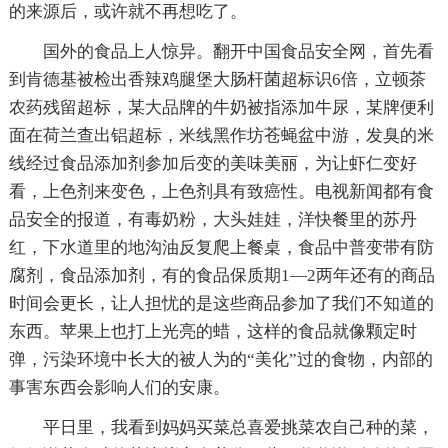
的来源后，或许就不再想吃了。
国外的食品上人惊异。翻开中国食品安全网，首先看
到肯德基被检出香辣鸡腿堡大肠杆菌超标识6倍，立顿茶
农药残留超标，某大品牌的牛奶被指添加牛尿，某牌便利
面在荷兰查出铝超标，米线黑作坊苍蝇盆中游，发臭的米
线经过食品添加剂参加后变的美味美丽，为让虾仁变好
看，上色剂来变色，上色剂具有致癌性。电视新闻都有食
品安全的报道，有毒奶粉，大头娃娃，洋快餐里的苏丹
红，下水道里的地沟油反复爬上餐桌，食品中普变带有防
腐剂，食品添加剂，有的食品保质期1—2两年还有的商品
时间会更长，让人担忧的是这些商品参加了我们不知道的
东西。苹果上也打上光亮的蜡，这样的食品就像颗定时
弹，污染环境中长大的被人为的“美化”过的食物，内部的
事害东西会影响人们的安康。
平日里，我看到妈妈买菜总喜爱挑菜农自己种的菜，