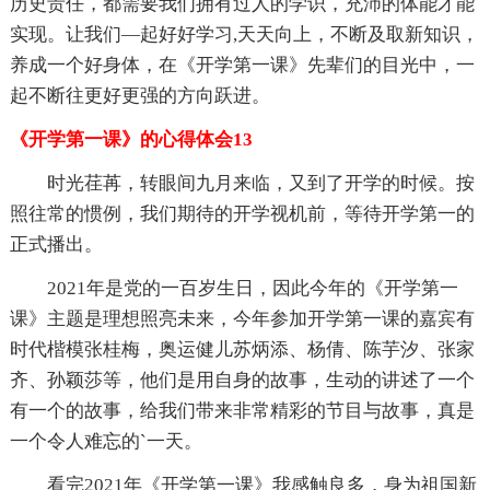
历史责任，都需要我们拥有过人的学识，充沛的体能才能
实现。让我们—起好好学习,天天向上，不断及取新知识，
养成一个好身体，在《开学第一课》先辈们的目光中，一
起不断往更好更强的方向跃进。
《开学第一课》的心得体会13
时光荏苒，转眼间九月来临，又到了开学的时候。按
照往常的惯例，我们期待的开学视机前，等待开学第一的
正式播出。
2021年是党的一百岁生日，因此今年的《开学第一
课》主题是理想照亮未来，今年参加开学第一课的嘉宾有
时代楷模张桂梅，奥运健儿苏炳添、杨倩、陈芋汐、张家
齐、孙颖莎等，他们是用自身的故事，生动的讲述了一个
有一个的故事，给我们带来非常精彩的节目与故事，真是
一个令人难忘的`一天。
看完2021年《开学第一课》我感触良多，身为祖国新