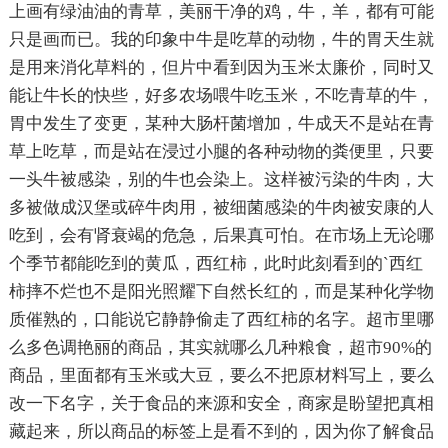
上画有绿油油的青草，美丽干净的鸡，牛，羊，都有可能
只是画而已。我的印象中牛是吃草的动物，牛的胃天生就
是用来消化草料的，但片中看到因为玉米太廉价，同时又
能让牛长的快些，好多农场喂牛吃玉米，不吃青草的牛，
胃中发生了变更，某种大肠杆菌增加，牛成天不是站在青
草上吃草，而是站在浸过小腿的各种动物的粪便里，只要
一头牛被感染，别的牛也会染上。这样被污染的牛肉，大
多被做成汉堡或碎牛肉用，被细菌感染的牛肉被安康的人
吃到，会有肾衰竭的危急，后果真可怕。在市场上无论哪
个季节都能吃到的黄瓜，西红柿，此时此刻看到的`西红
柿摔不烂也不是阳光照耀下自然长红的，而是某种化学物
质催熟的，口能说它静静偷走了西红柿的名字。超市里哪
么多色调艳丽的商品，其实就哪么几种粮食，超市90%的
商品，里面都有玉米或大豆，要么不把原材料写上，要么
改一下名字，关于食品的来源和安全，商家是盼望把真相
藏起来，所以商品的标签上是看不到的，因为你了解食品