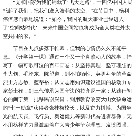
“党和国家为我们铺就了‘飞天之路’，十四亿中国人民
托起了我们，把我们送入浩瀚的太空。”在节目中，杨利
伟倍感自豪地说道：“如今，我国的航天事业已经进入
了‘空间站时代’，未来中国空间站也将成为全人类在外太
空共同的家。”
节目在九点多落下帷幕，但我的心情仍久久不能平
息。《开学第一课》通过一个又一个真挚动人的故事，抒
写了一幅可歌可泣的百年画卷：从坚持真理、坚守理想的
李大钊、毛泽东、陈望道，到不怕牺牲、英勇斗争的革命
烈士方志敏、蓝蒂裕；从立志用知识建设祖国的核动力专
家彭士禄，到三代传承为国守边的拉齐尼一家；从践行初
心的闽宁第一批移民谢兴昌，到用教育改变大山女孩命运
的“七一勋章”获得者张桂梅校长，以及奋力拼搏、为国争
光的航天员、飞行员、奥运健儿等新时代奋进者群像，无
不用榜样的力量激励着广大青少年坚定理想、发愤图强。