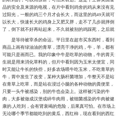
品的安全及来源的电视，在片中看到鸡舍的鸡从来没有见
过阳光，一般的鸡三个月才会长大，而这里的鸡49天就可
以长大，快速长大的鸡身上又肥又胖，走不了几步就摔倒
了，倒下就不好再站起来，不久就被别的鸡踩死，之后就
是等待被宰杀的命运。平日里在超市买东西时，看到
商品上画有绿油油的青草，漂亮干净的鸡，牛，羊，都有
可能只是画而已。我的印象中牛是吃草的动物，牛的胃天
生就是用来消化草料的，但片中看到因为玉米太便宜，同
时又能让牛长的快些，好多农场喂牛吃玉米，不吃青草的
牛，胃中发生了改变，某种大肠杆菌增加，牛整天不是站
在青草上吃草，而是站在浸过小腿的各种动物的粪便里，
只要一头牛被感染，别的牛也会染上。这样被污染的牛
肉，大多被做成汉堡或碎牛肉用，被细菌感染的牛肉被健
康的.人吃到，会有肾衰竭的危险，后果真可怕。在市场上
无论哪个季节都能吃到的黄瓜，西红柿，现在看到的西红