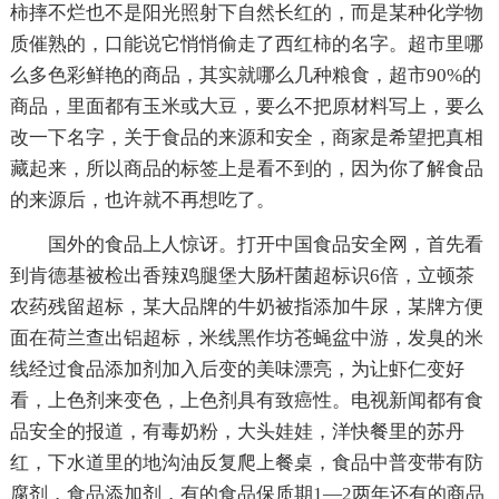
柿摔不烂也不是阳光照射下自然长红的，而是某种化学物
质催熟的，口能说它悄悄偷走了西红柿的名字。超市里哪
么多色彩鲜艳的商品，其实就哪么几种粮食，超市90%的
商品，里面都有玉米或大豆，要么不把原材料写上，要么
改一下名字，关于食品的来源和安全，商家是希望把真相
藏起来，所以商品的标签上是看不到的，因为你了解食品
的来源后，也许就不再想吃了。
国外的食品上人惊讶。打开中国食品安全网，首先看
到肯德基被检出香辣鸡腿堡大肠杆菌超标识6倍，立顿茶
农药残留超标，某大品牌的牛奶被指添加牛尿，某牌方便
面在荷兰查出铝超标，米线黑作坊苍蝇盆中游，发臭的米
线经过食品添加剂加入后变的美味漂亮，为让虾仁变好
看，上色剂来变色，上色剂具有致癌性。电视新闻都有食
品安全的报道，有毒奶粉，大头娃娃，洋快餐里的苏丹
红，下水道里的地沟油反复爬上餐桌，食品中普变带有防
腐剂，食品添加剂，有的食品保质期1—2两年还有的商品