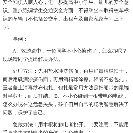
安全知识入脑入心，进一步提高中小学生、幼儿的安全意
识。重点强调学生交通安全方面，不得乘坐未取得校车标
识的车辆（不包括公交车、出租车及自家私家车）上下
学。
事例：
A、效游途中，一位同学不小心擦伤了，怎么办呢？
现场请同学提出解决办法。
处理方法：先用盐水冲洗伤面，再用消毒棉球扶干，
而后用碘酒涂擦伤面，再用酒精球涂擦。轻者不必包扎，
重者盖上清毒纱布包扎。包扎最常用方法是把绷带的尾端
对半剪开，而后打结。 B、不小心碰到一根带电的电线，
怎么办呢在这危急关头，孩子们用自己的聪明智慧解决了
问题，保护了自己。
急救办法：用木棍将触电者挑开。（要注意，不能用
手直接去拉触电者的身体，以免传电。）