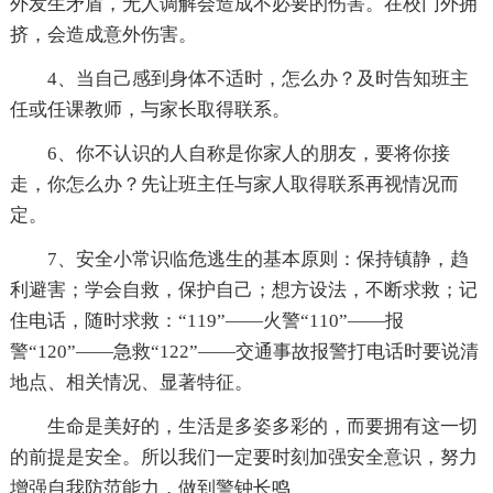
外发生矛盾，无人调解会造成不必要的伤害。在校门外拥
挤，会造成意外伤害。
4、当自己感到身体不适时，怎么办？及时告知班主
任或任课教师，与家长取得联系。
6、你不认识的人自称是你家人的朋友，要将你接
走，你怎么办？先让班主任与家人取得联系再视情况而
定。
7、安全小常识临危逃生的基本原则：保持镇静，趋
利避害；学会自救，保护自己；想方设法，不断求救；记
住电话，随时求救：“119”——火警“110”——报
警“120”——急救“122”——交通事故报警打电话时要说清
地点、相关情况、显著特征。
生命是美好的，生活是多姿多彩的，而要拥有这一切
的前提是安全。所以我们一定要时刻加强安全意识，努力
增强自我防范能力，做到警钟长鸣