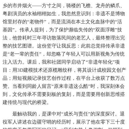
乡的市井烟火——方寸之间，骑楼的飞檐、龙舟的鳞爪、
粤剧演员的水袖栩栩如生，我忽然意识到：非遗不是博物
馆里封存的“老物件”，而是流淌在本土文化血脉中的“活
基因”。传承人提到，为了保护濒临失传的“双面浮雕”技
法，他曾耗时三年寻访散落民间的老艺人，最终整理出完
整的技艺图谱。这份坚守让我反思：此前总觉得传承非遗
是“老一辈的责任”，却忽略了年轻人可以用新视角为传统
注入活力。课后，我和社团同学启动了“非遗年轻化”项
目：用3D建模技术还原榄雕纹样，将其设计成校园文创产
品；用短视频记录技艺创作过程，在平台上收获了数万点
赞。当看到同龄人留言“原来非遗这么酷”时，我深刻体会
到，文化传承不需要刻板的复刻，而是需要用创新思维搭
建传统与现代的桥梁。
最触动我的，是课中对“成长与责任”的深度探讨。退
役军人讲述在边疆守哨的经历时，展示了他在零下三十度