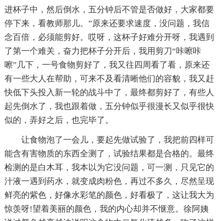
进杯子中，然后倒水，五分钟后不管是否做好，大家都要
停下来，看教师那儿。”原来还要求速度，没问题，我信
念百倍，必须能剪好。哎呀，这杯子好难分开呀，我遇到
了第一个难关，奋力把杯子分开后，我用剪刀“咔嚓咔
嚓”几下，一号食物剪好了，我又往四周看了看，原来还
有一些大人在帮助，可来不及看清晰他们的容貌，我又赶
快低下头投入新一轮的战斗中了，最终都剪好了，有些人
起先倒水了，我也跟着做，五分钟似乎很漫长又似乎很快
似的，弄好之后，也完毕了。
让食物泡了一会儿，要起先做试验了，我把前四样可
能含有害物质的东西全测了，试验结果都是合格的。最终
检测的是白木耳，我本以为它没问题，可一测，只见它的
汁液一遇到药水，就变成肉粉色，再过不多久，尽然呈现
鲜亮的紫色，好像水彩笔的颜色，好看极了，这让我大为
惊羡呀!望着美丽的颜色，我的内心却并不惬意。徐阿姨