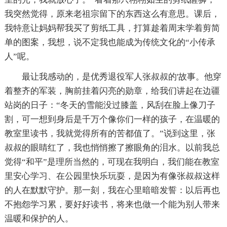
我突然觉得，原来老祖宗留下的东西这么有意思。课后，
我特意让妈妈帮我买了剪纸工具，打算趁着周末学着剪简
单的图案，我想，说不定我也能成为传统文化的“小传承
人”呢。
最让我感动的，是优秀退役军人张叔叔的'故事。他穿
着整齐的军装，胸前挂着闪亮的勋章，给我们讲起在边疆
站岗的日子：“冬天的雪能没过膝盖，风刮在脸上像刀子
割，可一想到身后是千万个像你们一样的孩子，在温暖的
教室里读书，我就觉得所有的苦都值了。”说到这里，张
叔叔的眼睛红了，我也悄悄擦了擦眼角的泪水。以前我总
觉得“和平”是理所当然的，可现在我明白，我们能在教室
里安心学习、在公园里快乐玩耍，是因为有像张叔叔这样
的人在默默守护。那一刻，我在心里暗暗发誓：以后再也
不抱怨学习累，要好好读书，将来也做一个能为别人带来
温暖和保护的人。