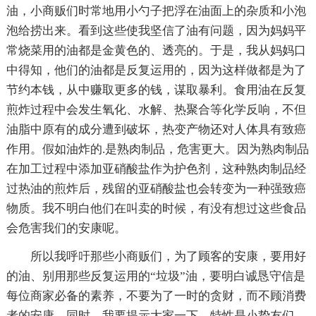
油，小商贩们时常地用小勺子把浮在油面上的杂质和小泡
泡给捞出来。看到这些使我坚信了油有问题，因为妈妈平
常烧菜用的油都是金黄色的、透亮的。于是，我从妈妈口
中得知，他们的油都是反复运用的，因为这样做都是为了
节约本钱，从中赚取更多的钱，谋取暴利。食用油在反复
煎炸过程中会发生氧化、水解、热聚合等化学反响，不但
油脂中原有的成分遭到破坏，热变产物还对人体具有致癌
作用。假如油炸的.是熟肉制品，危害更大。因为熟肉制品
在加工过程中添加亚硝酸盐作为护色剂，这种熟肉制品经
过热油的煎炸后，残留的亚硝酸盐也会转变为一种强致癌
物质。我不明白他们在叫卖的时候，有没有想过这些食品
会危害我们的安康呢。
所以我呼吁那些小商贩们，为了顾客的安康，要用好
的油、别用那些反复运用的“垃圾”油，要明白诚恳守信是
每位商家必备的素养，不要为了一时的贪财，而不顾消费
者的安康。同时，我要提示大家一下，特性是小挚友们，