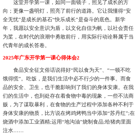
这堂开学第一课，如同一面镜子，照见了成长的方
向；更像一盏明灯，照亮了前行的道路。它让我懂得“安
全无忧”是成长的基石“快乐成长”是奋斗的底色。新学
年，我愿以安全意识为盾，以文化自信为帆，以社会责任
为桨，在时代的浪潮中勇敢前行，用实际行动诠释属于当
代青年的成长答卷。
2025年广东开学第一课心得体会2
食品安全征文俗话说得好“民以食为天”、“一顿不吃
饿得慌”。吃饭，是我们生活中必不行少的一件事。而食
品的安全、卫生，也干脆影响到了我们的身体安康。在我
们的生活中，也到处存在着食物中毒的现象，一些不法商
贩，为了谋取暴利，在食物的生产过程中添加各种不利于
身体安康的物质，比方说在烤鸡烤鸭当中添加“苏丹红”;在
烧酒中添加工业酒精;运用“地沟油”烧制食品;给猪肉里面
注水……