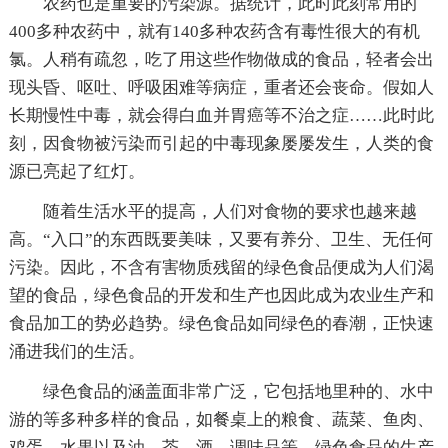
农药也是重要的污染源。据统计，此时此刻常用的
400多种农药中，就有140多种农药含有毒性很大的有机
氯。人稍有疏忽，吃了用这些作物做成的食品，轻者会出
现头昏、呕吐、呼吸困难等病症，重者还会丧命。假如人
长期慢性中毒，就会得白血并胃癌等不治之症……此时此
刻，因食物被污染而引起的中毒现象屡屡发生，人类的食
源已亮起了红灯。
随着生活水平的提高，人们对食物的要求也越来越
高。“入口”的东西既要美味，又要有养分、卫生、无任何
污染。因此，不含有害物质残留的绿色食品便成为人们渴
望的食品，绿色食品的开发和生产也因此成为农业生产和
食品加工的势必趋势。绿色食品如同绿色的春潮，正快速
涌进我们的生活。
绿色食品的涵盖面非常广泛，它包括地里种的、水中
游的等多种多样的食品，如餐桌上的粮食、蔬菜、鱼肉、
鸡蛋、水果以及油、茶、酒、调味品等。绿色食品的生产