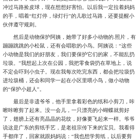
冲过马路捡皮球，现在想想好害怕。以后我一定拉着妈妈
的手，唱着“红灯停，绿灯行”的儿歌过马路，还要提醒小
伙伴遵守规则。
然后是动物保护阿姨，她带了好多小动物的.照片，有
蹦蹦跳跳的小松鼠，还有会唱歌的小鸟。阿姨说：“这些
小动物是我们的好朋友，我们要保护它们的家，不能乱扔
垃圾。”我想起上次在公园，我把零食袋扔在草地上，说
不定会吓到小虫子。现在我每次吃完东西，都会把垃圾扔
进垃圾桶，还会和同学一起在小区里喂小鸟，做小动物
的“保护小超人”。
最后是非遗爷爷，他手里拿着彩色的纸和小剪刀，咔
嚓咔嚓剪了起来。没一会儿，一只漂亮的小蝴蝶就剪好
了，翅膀上还有亮晶晶的花纹，好像要飞起来一样。爷爷
说这是广东的剪纸手艺，是老祖宗传下来的宝贝。我看得
手都痒了，回家就跟妈妈说：“我也想学剪纸，以后要剪