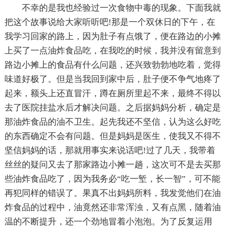
不幸的是我也经验过一次食物中毒的现象。下面我就
把这个故事说给大家听听吧!那是一个双休日的下午，在
我学习回家的路上，因为肚子有点饿了，便在路边的小摊
上买了一点油炸食品吃，在我吃的时候，我并没有留意到
路边小摊上的食品有什么问题，还兴致勃勃地吃着，觉得
味道好极了。但是当我回到家中后，肚子便不争气地疼了
起来，额头上还直冒汗，蹲在厕所里起不来，最终不得以
去了医院挂盐水后才解决问题。之后据妈妈分析，确定是
那油炸食品的油不卫生。起先我还不坚信，认为这么好吃
的东西确定不会有问题。但是妈妈是医生，使我又不得不
坚信妈妈的话，那就用事实来说话吧!过了几天，我带着
丝丝的疑问又去了那家路边小摊一趟，这次可不是去买那
些油炸食品吃了，因为我务必“吃一堑，长一智”，可不能
再犯同样的错误了。果真不出妈妈所料，我发觉他们在油
炸食品的过程中，油竟然还非常浑浊，又有点黑，随着油
温的不断提升，还一个劲地冒着小泡泡。为了反复运用