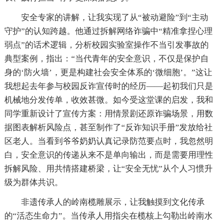
安全专家的讲解，让我实现了从“被动避险”到“主动
守护”的认知跨越。他通过拆解网络诈骗中“精准拿捏心理
弱点”的话术逻辑，分析校园实验室操作不当引发事故的
典型案例，指出：“当代青年的安全意识，不仅是保护自
身的‘防火墙’，更是构建社会安全体系的‘微细胞’。”这让
我想起去年参与校园反诈宣传时的经历——起初我们只是
机械地分发传单，收效甚微。如今受这堂课的启发，我和
同学重新设计了宣传方案：用情景剧还原诈骗场景，用数
据图表解析风险点，甚至制作了“反诈知识手册”发放给社
区老人。当看到爷爷奶奶认真记录防范要点时，我忽然明
白，安全意识的传递从来不是单向输出，而是需要用理性
拆解风险、用共情搭建桥梁，让“安全无忧”从个人习惯升
级为群体共识。
非遗传承人的岭南榄雕展示，让我触摸到文化传承
的“活态生命力”。当传承人用指尖在榄核上勾勒出岭南水