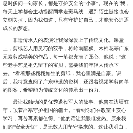
息时多问一句家长，都是守护安全的“小事”。现在的`我，
每天上学都会主动提醒同学走斑马线，遇到陌生链接也会
立刻关掉，因为我知道，只有守护好自己，才能安心追逐
成长的梦想。
非遗传承人的表演让我深深爱上了传统文化。课堂
上，剪纸艺人用灵巧的双手，将岭南醒狮、木棉花等广东
元素剪成精美的作品，每一笔都充满了匠心。他说：“这
些老手艺是祖先留下的宝贝，需要我们年轻人传承下
去。”看着那些栩栩如生的剪纸，我心里满是自豪。课
后，我特意查阅了广东非遗的资料，还跟着视频学剪简单
的图案，希望能为传统文化的传承出一份力。
最让我触动的是优秀退役军人的故事。他曾在边疆驻
守，顶着严寒守护祖国的疆土。“看到你们在教室里安心
学习，再苦再累都值得。”他的话让我眼眶发热。原来我
们的“安全无忧”，是无数人用坚守换来的。这让我明白，