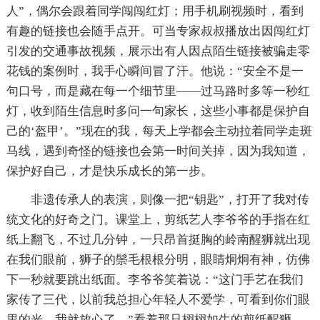
人”，偶尔会跟着同学闯闯红灯；用手机刷视频时，看到
有趣的链接也会随手点开。可当专家叔叔播放出因闯红灯
引发的交通事故视频，展示出有人因点陌生链接被骗走零
花钱的案例时，我手心瞬间冒了汗。他说：“安全不是一
句口号，而是藏在每一个细节里——过马路时多等一秒红
灯，收到陌生信息时多问一句家长，这些小事都是保护自
己的‘盔甲’。”现在的我，每天上学都会主动拉着同学走斑
马线，遇到奇怪的链接也会第一时间关掉，因为我知道，
保护好自己，才是快乐成长的第一步。
非遗传承人的表演，则像一把“钥匙”，打开了我对传
统文化的好奇之门。课堂上，剪纸艺人李爷爷的手指在红
纸上翻飞，不过几分钟，一只昂首挺胸的岭南醒狮就出现
在我们眼前，狮子的鬃毛根根分明，眼睛炯炯有神，仿佛
下一秒就要跳出纸面。李爷爷笑着说：“这门手艺在我们
家传了三代，以前我总担心年轻人不爱学，可看到你们眼
里的光，我就放心了。”看着那只栩栩如生的剪纸醒狮，