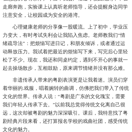
走廊奔跑，实验课上认真听老师指导，还会提醒身边同学
注意安全，让校园成为安全的港湾。
心理健康老师的分享像一股暖流。上了初中，学业压
力变大，有时考试失利会让我陷入焦虑。老师教我们“情
绪疏导法”：把烦恼写进日记，和朋友倾诉，或者通过运
动释放压力。我试着把最近的烦恼写下来，写完后心里轻
松了不少。现在，我还和同桌约定，遇到不开心的事就一
起去操场散步，互相鼓励，原来调节情绪并没有那么难。
非遗传承人带来的粤剧表演更是让我着迷。演员们穿
着华丽的.戏服，唱着婉转的曲调，仿佛把我们带入了传统
文化的世界。传承人说：“粤剧是广东的文化瑰宝，需要
我们年轻人传承下去。”以前我总觉得传统文化离自己很
远，这次却被粤剧的魅力深深吸引。课后，我特意找了粤
剧经典片段来看，还打算报名学校的戏曲社团，感受传统
文化的魅力。