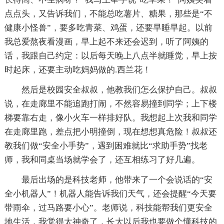
点点头，又告诉我们，不能总吃薯片、糖果，那些是“不
健康小怪兽”，要多吃青菜、鸡蛋，还要早睡早起。以前
我总爱熬夜看漫画，早上起不来还会迟到，听了阿姨的
话，我跟自己约定：以后每天晚上八点半就睡觉，早上按
时起床，还要主动吃妈妈做的.西兰花！
然后是校园安全叔叔，他教我们怎么保护自己。叔叔
说，在走廊里不能追跑打闹，不然容易撞到同学；上下楼
梯要靠右走，像小火车一样排好队。我想起上次我和同学
在走廊里跑，差点把小明撞倒，现在想想真危险！叔叔还
教我们做“安全小手势”，遇到困难就比“求助手势”找老
师，我和同桌当场就学会了，还互相练习了好几遍。
最后出场的是科技老师，他带来了一个会说话的“安
全小机器人”！机器人能告诉我们天气，还会提醒“今天要
带雨伞，过马路要小心”。老师说，科技能帮我们更安全
地生活，我觉得太神奇了，长大以后我也要做个懂科技的