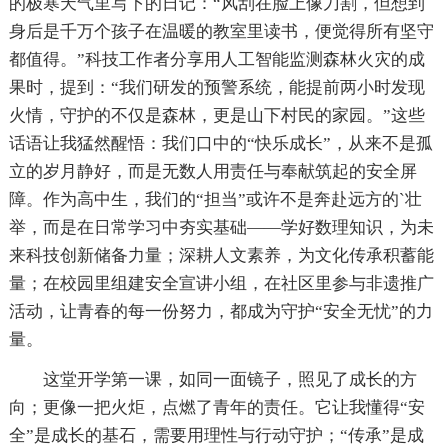
的极寒天气里写下的日记：“风刮在脸上像刀割，但想到
身后是千万个孩子在温暖的教室里读书，便觉得所有坚守
都值得。”科技工作者分享用人工智能监测森林火灾的成
果时，提到：“我们研发的预警系统，能提前两小时发现
火情，守护的不仅是森林，更是山下村民的家园。”这些
话语让我猛然醒悟：我们口中的“快乐成长”，从来不是孤
立的岁月静好，而是无数人用责任与奉献筑起的安全屏
障。作为高中生，我们的“担当”或许不是奔赴远方的`壮
举，而是在日常学习中夯实基础——学好数理知识，为未
来科技创新储备力量；深耕人文素养，为文化传承积蓄能
量；在校园里组建安全宣讲小组，在社区里参与非遗推广
活动，让青春的每一份努力，都成为守护“安全无忧”的力
量。
这堂开学第一课，如同一面镜子，照见了成长的方
向；更像一把火炬，点燃了青年的责任。它让我懂得“安
全”是成长的基石，需要用理性与行动守护；“传承”是成