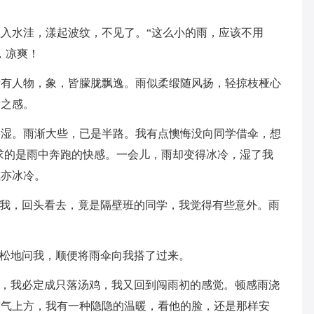
水洼，漾起波纹，不见了。“这么小的雨，应该不用
，凉爽！
人物，象，皆朦胧飘逸。雨似柔缎随风扬，轻掠枝桠心
发之感。
。雨渐大些，已是半路。我有点懊悔没向同学借伞，想
求的是雨中奔跑的快感。一会儿，雨却变得冰冷，湿了我
或亦冰冷。
我，回头看去，竟是隔壁班的同学，我觉得有些意外。雨
松地问我，顺便将雨伞向我搭了过来。
，我必定成只落汤鸡，我又回到闯雨初的感觉。顿感雨浇
空气上方，我有一种隐隐的温暖，看他的脸，还是那样安