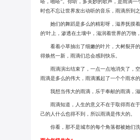
嗒，啪嗒”。你听，多美妙的歌声，是雨滴一
时也不忘让世界发出动听的音乐，雨滴所到之
她们的舞蹈是多么的精彩呀，滋养抚摸着大
的'叶上，渗透在土壤中，滋润着世界的万物
看着小草抽出了细嫩的叶片，大树裂开的皮
得焕然一新，雨滴们总会感到快乐。
雨滴演出结束了，一点一点地消失了，空中
雨滴是多么的伟大，雨滴溅起了一个个雨水
我想当伟大的雨滴，乐于奉献的雨滴，滋
雨滴知道，人生的意义不在于取得而在于奉
己的人什么也得不到，所以雨滴是伟大的。
你看，那不是城市的每个角落都被她们洗