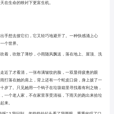
天在生命的映衬下更富生机。
手想去接它们，它又轻巧地避开了。一种快感涌上心
另一个世界。
着，吹散了薄纱，小雨随风飘送，落在地上、屋顶、洗
近了才看清，一张布满皱纹的脸，一双显得疲惫的眼
，雨打落在她的肩上，背上还有一个蛇皮口袋，身上披了一
八十岁了。只见她用一个钩子在垃圾箱里寻找着有利之物，
虑，一个老人家，不在家里享受清福，下雨天的跑出来拾垃
了起来。
呀”？我问到，老奶奶抬起头看了我两眼，重重的叹了口