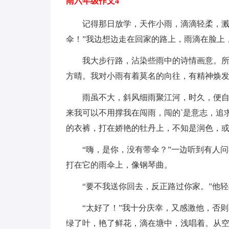
雨六年级作文4
记得那日放学，天作小雨，滴滴轻柔，溅入
伞！”我边想边走在回家的路上，雨滴在脸上
我大步行路，沾染些雨中的诗情画意。所有
方晴。我对小雨有着莫名的向往，有精神焕
雨虽不大，斜风细雨聚江河，时久，便自湿
来我可以不用撑我在闯雨，闯的`是意志，追
的衣裤，打在娇艳的牡丹上，不知是润色，
“嗨，是你，没有带伞？”一边听到有人问
打在它的雨伞上，像钢琴曲。
“要不我送你回去，反正路过你家。”他轻
“太好了！”我十分庆幸，又感激他，否则
绿了叶，艳了鲜花，滴在塘中，浅唱着。从