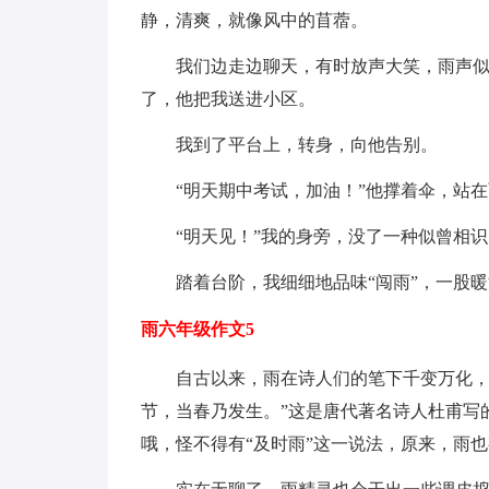
静，清爽，就像风中的苜蓿。
我们边走边聊天，有时放声大笑，雨声似伴
了，他把我送进小区。
我到了平台上，转身，向他告别。
“明天期中考试，加油！”他撑着伞，站在
“明天见！”我的身旁，没了一种似曾相识
踏着台阶，我细细地品味“闯雨”，一股暖
雨六年级作文5
自古以来，雨在诗人们的笔下千变万化，时
节，当春乃发生。”这是唐代著名诗人杜甫写
哦，怪不得有“及时雨”这一说法，原来，雨