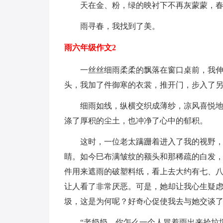
天在金、粉，绿的映衬下不再灰蒙蒙，春
雨寻春，我找到了美。
雨六年级作文2
一丝丝细雨柔柔的飘落在窗口桌前，我伸出
头，我加了件御寒的衣裳，推开门，步入了
细雨如线，纵横交织成薄纱，凉风喜悦地吹
涤了厚积的尘土，也冲净了心中的郁积。
这时，一位老太蹒跚着进入了我的视野，走
睛。如今巳布满皱纹的额头和那稀疏的白发
件用来遮雨的破塑料纸，看上去大约有七、
让人看了非常厌恶。可是，她却让我心生疑
圾，这是为何呢？好奇心促使我去与她交谈
“老奶奶，你怎么一个人冒着雨出来拾垃圾