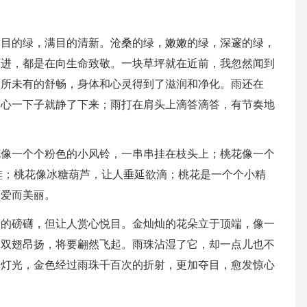
的绿，满目的清新。沧桑的绿，嫩嫩的绿，深邃的绿，
迈进，都是在向生命致敬。一块草坪就在近前，我忽然闻到
从所未有的舒畅，身体和心灵得到了滋润和净化。雨还在
，心一下子就静了下来；雨打在肩头上滴答滴答，有节奏地
一个个粉色的小风铃，一串串挂在枝头上；桃花像一个
鞋；桃花像冰糖葫芦，让人垂延欲滴；桃花是一个个小精
可爱而美丽。
磅礴，但让人赏心悦目。金灿灿的花朵立于顶端，像一
，双翅昂扬，将要翩然飞起。雨珠沾湿了它，却一点儿也不
着灯光，金色经过雨珠千百次的折射，更加夺目，愈发惊心