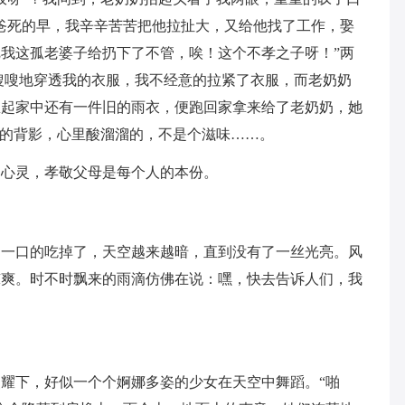
爸死的早，我辛辛苦苦把他拉扯大，又给他找了工作，娶
我这孤老婆子给扔下了不管，唉！这个不孝之子呀！”两
嗖嗖地穿透我的衣服，我不经意的拉紧了衣服，而老奶奶
想起家中还有一件旧的雨衣，便跑回家拿来给了老奶奶，她
去的背影，心里酸溜溜的，不是个滋味……。
心灵，孝敬父母是每个人的本份。
口的吃掉了，天空越来越暗，直到没有了一丝光亮。风
凉爽。时不时飘来的雨滴仿佛在说：嘿，快去告诉人们，我
。
下，好似一个个婀娜多姿的少女在天空中舞蹈。“啪