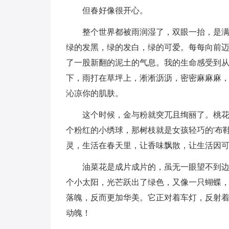
但春好像很开心。
整个世界都被雨润湿了，双眼一抬，是满目
绿的发黑，绿的发白，绿的可爱。每每向前
了一股新翻的泥土的气息。我的生命感受到
下，雨打在草坪上，淅淅沥沥，密密麻麻麻
沁凉你的肌肤。
这个时候，金与粉就突兀且绚丽了。桃花像
个粉红的小绣球，那树枝就是女孩轻巧的'布
灵，生活在春天里，让香味飘散，让生活因
油菜花是成片成片的，虽无一眼望不到边的
个小太阳，光芒跃出了绿色，又像一只蝴蝶
落魄，反而更加华美。它正对着车灯，反射
动魄！