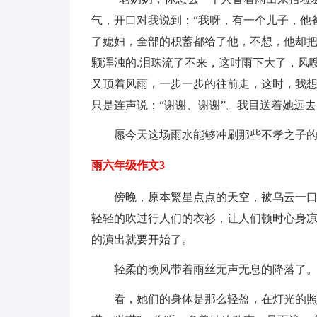
气，开口对我说到：“我呀，有一个儿子，他
了媳妇，全部的积蓄都给了他，不想，他却把
颗浑浊的.泪珠流了不来，这时雨下大了，风
又顶着风雨，一步一步的往前走，这时，我
只是连声说：“谢谢、谢谢”。我目送着她远
愿今天这场雨水能够冲刷那些不孝之子的
雨六年级作文3
傍晚，原本繁星点点的天空，被乌云一口一
轻轻的吹过行人们的衣衫，让人们顿时心身
的演出就要开始了。
轻柔的晚风带着雨丝无声无息的降落了
看，她们的身体是那么轻盈，在灯光的照耀