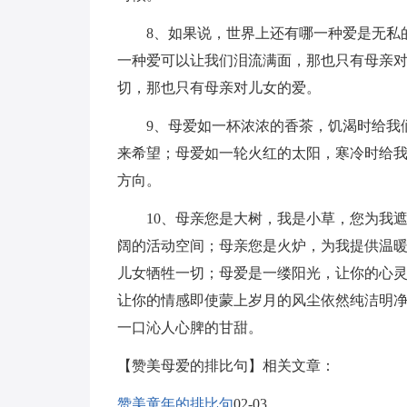
8、如果说，世界上还有哪一种爱是无私的
一种爱可以让我们泪流满面，那也只有母亲
切，那也只有母亲对儿女的爱。
9、母爱如一杯浓浓的香茶，饥渴时给我们
来希望；母爱如一轮火红的太阳，寒冷时给
方向。
10、母亲您是大树，我是小草，您为我遮
阔的活动空间；母亲您是火炉，为我提供温
儿女牺牲一切；母爱是一缕阳光，让你的心
让你的情感即使蒙上岁月的风尘依然纯洁明
一口沁人心脾的甘甜。
【赞美母爱的排比句】相关文章：
赞美童年的排比句
02-03