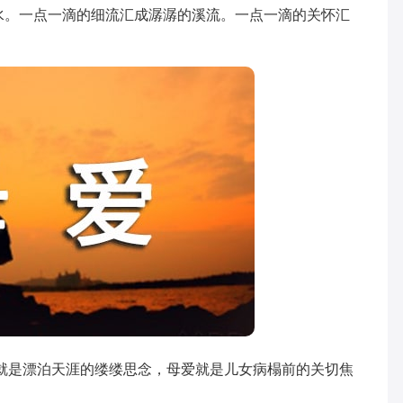
水。一点一滴的细流汇成潺潺的溪流。一点一滴的关怀汇
是漂泊天涯的缕缕思念，母爱就是儿女病榻前的关切焦