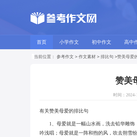
首页
小学作文
初中作文
高中
>
>
>
当前位置：
参考作文
作文素材
排比句
赞美母爱
赞美
时间：2024-10
有关赞美母爱的排比句
1、母爱就是一幅山水画，洗去铅华雕饰，
吟浅唱；母爱就是一阵和煦的风，吹去朔雪