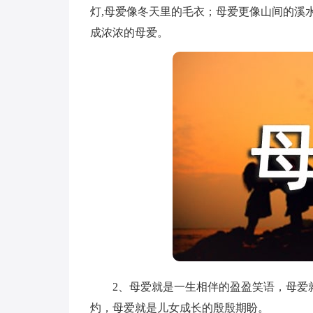
灯,母爱像冬天里的毛衣；母爱更像山间的溪
成浓浓的母爱。
2、母爱就是一生相伴的盈盈笑语，母爱就
灼，母爱就是儿女成长的殷殷期盼。