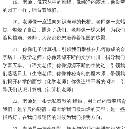
19、老师，像花丛中的蜜蜂，像纯净的露水，像勤劳
的园丁一样，哺育着我们。
20、老师像一座通向知识海岸的长桥。老师像一支蜡
烛，燃烧了自己，照亮了我们。老师像一棵大树，为我们
遮风挡雨。老师，大家都说您培养着祖国的栋梁。
21、你像电子计算机，引领我们攀登在几何做成的金
字塔上（数学老师）你像延绵不断的文学山川，指导我们
学富五车。（语文老师）你像源源不断的生物链，引领我
们蒸蒸日上（生物老师）你像神秘奇幻的魔术师，带领我
们揭开科学的面纱（化学老师）你像连绵不断的0和1，引
导我们认识计算机（计算机老师）
22、老师是一根无私奉献的.蜡烛，用自己的青春培育
我们；是早晨的朝霞，每天给我们最灿烂的笑容；是一盏
指路灯，在我们最迷茫的时候为我们指明方向。
23、老师是一把金钥匙，把无知的我们领进知识的宝