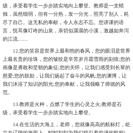
级，承受着学生一步步踏实地向上攀登。教师是一支蜡
烛，虽然细弱，但有一分热，发一分光，照亮了别人，耗
尽了自己。这无私的奉献，令人永志不忘。您讲课的语
言，悦耳像叮咚的山泉，亲切似潺潺的小溪，激越如奔泻
的江流……
12.您的笑容是世界上最和煦的春风，您的眼泪是世界
上最名贵的珍珠，您的皱纹是辛苦岁月霜雪雨的刻痕;您的
画像是勇敢和坚韧的象征;您的关怀，让我们感受到长辈的
慈爱;您的鼓励，让我们扬起了奋斗的风帆;您的渊博，让
我们沐浴了知识的阳光;您的奉献，让我领略了师德的风
范。
13.教师是火种，点燃了学生的心灵之火;教师是石
级，承受着学生一步步踏实地向上攀登。
14.在生活的大海上，老师，您就像高高的航标灯，屹
立在辽阔的海面上，时时刻刻为我们指引着前进的航程!