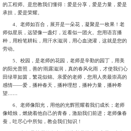
的工程师。是您教我们懂得：爱是分享，爱是力量，爱是
承担，爱是荣耀。
4、老师如百合，展开是一朵花，凝聚是一枚果！老
师似星辰，远望像一盏灯，近看似一团火。您用语言播
种，用粉笔耕耘，用汗水滋润，用心血浇灌，这就是您的
劳动。
5、校园，是老师的花园，老师是辛勤的园丁，用美
的阳光普照，善的'雨露滋润，真的春风化雨，才使我们心
田绿草如茵，繁花似锦。亲爱的老师，您用人类最崇高的
感情——爱，播种春天，播种理想，播种力量，播种希
望……
6、老师像阳光，用他的光辉照耀着我们成长；老师
像蜡烛，燃烧着他自己的青春，激励我们前进；老师像春
蚕，吐尽心中所知，教会我们知识！