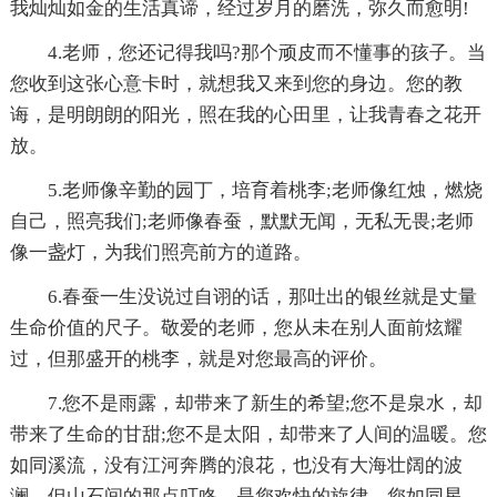
我灿灿如金的生活真谛，经过岁月的磨洗，弥久而愈明!
4.老师，您还记得我吗?那个顽皮而不懂事的孩子。当
您收到这张心意卡时，就想我又来到您的身边。您的教
诲，是明朗朗的阳光，照在我的心田里，让我青春之花开
放。
5.老师像辛勤的园丁，培育着桃李;老师像红烛，燃烧
自己，照亮我们;老师像春蚕，默默无闻，无私无畏;老师
像一盏灯，为我们照亮前方的道路。
6.春蚕一生没说过自诩的话，那吐出的银丝就是丈量
生命价值的尺子。敬爱的老师，您从未在别人面前炫耀
过，但那盛开的桃李，就是对您最高的评价。
7.您不是雨露，却带来了新生的希望;您不是泉水，却
带来了生命的甘甜;您不是太阳，却带来了人间的温暖。您
如同溪流，没有江河奔腾的浪花，也没有大海壮阔的波
澜，但山石间的那点叮咚，是您欢快的旋律。您如同星