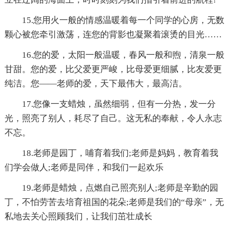
15.您用火一般的情感温暖着每一个同学的心房，无数
颗心被您牵引激荡，连您的背影也凝聚着滚烫的目光……
16.您的爱，太阳一般温暖，春风一般和煦，清泉一般
甘甜。您的爱，比父爱更严峻，比母爱更细腻，比友爱更
纯洁。您——老师的爱，天下最伟大，最高洁。
17.您像一支蜡烛，虽然细弱，但有一分热，发一分
光，照亮了别人，耗尽了自己。这无私的奉献，令人永志
不忘。
18.老师是园丁，哺育着我们;老师是妈妈，教育着我
们学会做人;老师是同伴，和我们一起欢乐
19.老师是蜡烛，点燃自己照亮别人;老师是辛勤的园
丁，不怕劳苦去培育祖国的花朵;老师是我们的“母亲”，无
私地去关心照顾我们，让我们茁壮成长