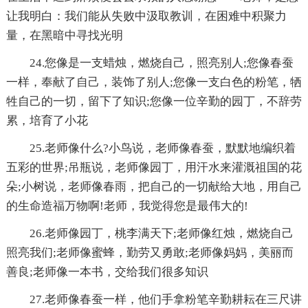
让我明白：我们能从失败中汲取教训，在困难中积聚力
量，在黑暗中寻找光明
24.您像是一支蜡烛，燃烧自己，照亮别人;您像春蚕
一样，奉献了自己，装饰了别人;您像一支白色的粉笔，牺
牲自己的一切，留下了知识;您像一位辛勤的园丁，不辞劳
累，培育了小花
25.老师像什么?小鸟说，老师像春蚕，默默地编织着
五彩的世界;吊瓶说，老师像园丁，用汗水来灌溉祖国的花
朵;小树说，老师像春雨，把自己的一切献给大地，用自己
的生命造福万物啊!老师，我觉得您是最伟大的!
26.老师像园丁，桃李满天下;老师像红烛，燃烧自己
照亮我们;老师像蜜蜂，勤劳又勇敢;老师像妈妈，美丽而
善良;老师像一本书，交给我们很多知识
27.老师像春蚕一样，他们手拿粉笔辛勤耕耘在三尺讲