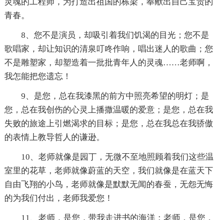
灵魂的工程师，为打造出祖国的栋梁，奉献出自己宝贵的
青春。
8、您不是演员，却吸引着我们饥渴的目光；您不是
歌唱家，却让知识的清泉叮咚作响，唱出迷人的歌曲；您
不是雕塑家，却塑造着一批批青年人的灵魂……老师啊，
我怎能把您遗忘！
9、是您，总在我漆黑的前方中照亮希望的明灯；是
您，总在我创伤的心灵上播撒温暖的爱意；是您，总在我
失败的旅途上引燃渴求的目标；是您，总在我总在我骄傲
的表情上教导哲人的谦逊。
10、老师就像是园丁，无微不至地照顾着我们这些温
室里的花草，老师就像蔚蓝的天空，我们就像是在蓝天下
自由飞翔的小鸟，老师就像是默默无闻的春蚕，无怨无悔
的为我们付出，老师我爱您！
11、老师，是您，带我走进书的海洋；老师，是您，