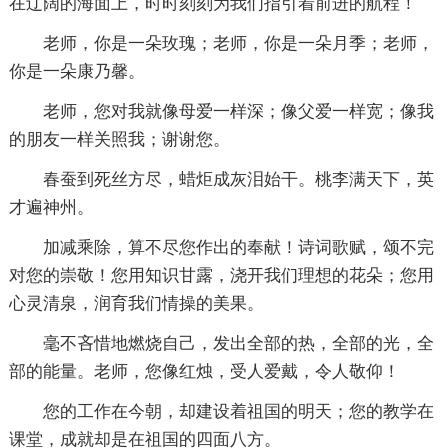
在辽阔的海面上，时时刻刻为我们指引着前进的航程！
老师，你是一朵玫瑰；老师，你是一朵月季；老师，
你是一朵康乃馨。
老师，您对我就像母爱一样深；像父爱一样宽；像我
的朋友一样关照我；谢谢您。
春蚕到死丝方尽，蜡炬成灰泪始干。桃李满天下，英
才遍神州。
加减乘除，算不尽您作出的奉献！诗词歌赋，颂不完
对您的崇敬！您用知识甘露，浇开我们理想的花朵；您用
心灵清泉，润育我们情操的美果。
毫不吝惜地燃烧自己，发出全部的热，全部的光，全
部的能量。老师，您像红烛，受人爱戴，令人敬仰！
您的工作在今朝，却建设着祖国的明天；您的教学在
课堂，成就却是在祖国的四面八方。