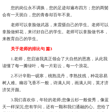
您的岗位永不调换，您的足迹却遍布四方；您的两鬓
会有一天斑白，您的青春却百年不衰。
老师可以拿脸做武器，来震慑自己的学生。老师可以
拿脸做鲜花，来讨好自己的学生。老师可以拿脸做书本，
来教育自己的学生。
关于老师的排比句 篇3
1.老师，您启迪我真正领会了大自然的恩惠，从此我
读懂了每一瓣绿叶，每一片彩云，每一个浪花。
2.不计辛勤一砚寒，桃熟流丹，李熟技残，种花容易
树人难。幽谷飞香不一般，诗满人间，画满人间，英才济
济笑开颜。
3.我们喜欢你，年轻的老师;您像云杉一般俊秀，像蓝
天一样深沉;您有学问，还有一颗和我们通融的心。您给了