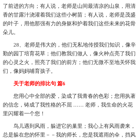
了前进的方向；有人说，老师是山间最清凉的山泉，用清
香的甘露汁浇灌着我们这些小树苗；有人说，老师是茂盛
的叶子，用他那强有力的身躯和护着我们这些未来的花骨
朵儿。
28、老师是伟大的，他们无私地传授我们知识，像辛
勤的园丁培育花草；他们教我们做人，像火种点亮了我们
的心灵之火，照亮了我们的前方；他们无微不至地关怀我
们，像妈妈哺育孩子。
关于老师的排比句 篇6
您用心中全部的爱，染成了我青春的色彩；您用执著
的信念，铸成了我性格的不屈 …… 老师，我生命的火花
里闪耀着一个您！
鸟儿遇到风雨，躲进它的巢里；我心上有风雨袭来，
总是躲在您的怀里－－我的师长，您是我遮雨的伞，挡风