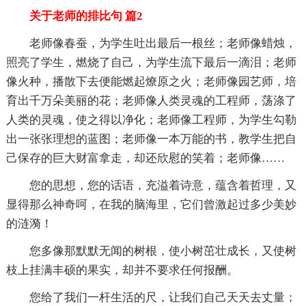
关于老师的排比句 篇2
老师像春蚕，为学生吐出最后一根丝；老师像蜡烛，
照亮了学生，燃烧了自己，为学生流下最后一滴泪；老师
像火种，播散下去便能燃起燎原之火；老师像园艺师，培
育出千万朵美丽的花；老师像人类灵魂的工程师，荡涤了
人类的灵魂，使之得以净化；老师像工程师，为学生勾勒
出一张张理想的蓝图；老师像一本万能的书，教学生把自
己保存的巨大财富拿走，却还欣慰的笑着；老师像……
您的思想，您的话语，充溢着诗意，蕴含着哲理，又
显得那么神奇呵，在我的脑海里，它们曾激起过多少美妙
的涟漪！
您多像那默默无闻的树根，使小树茁壮成长，又使树
枝上挂满丰硕的果实，却并不要求任何报酬。
您给了我们一杆生活的尺，让我们自己天天去丈量；