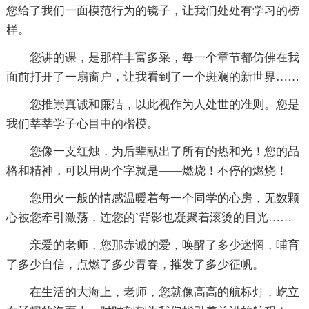
您给了我们一面模范行为的镜子，让我们处处有学习的榜
样。
您讲的课，是那样丰富多采，每一个章节都仿佛在我
面前打开了一扇窗户，让我看到了一个斑斓的新世界……
您推崇真诚和廉洁，以此视作为人处世的准则。您是
我们莘莘学子心目中的楷模。
您像一支红烛，为后辈献出了所有的热和光！您的品
格和精神，可以用两个字就是——燃烧！不停的燃烧！
您用火一般的情感温暖着每一个同学的心房，无数颗
心被您牵引激荡，连您的`背影也凝聚着滚烫的目光……
亲爱的老师，您那赤诚的爱，唤醒了多少迷惘，哺育
了多少自信，点燃了多少青春，摧发了多少征帆。
在生活的大海上，老师，您就像高高的航标灯，屹立