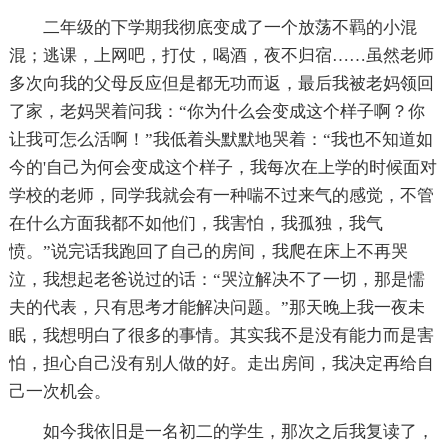
二年级的下学期我彻底变成了一个放荡不羁的小混
混；逃课，上网吧，打仗，喝酒，夜不归宿……虽然老师
多次向我的父母反应但是都无功而返，最后我被老妈领回
了家，老妈哭着问我：“你为什么会变成这个样子啊？你
让我可怎么活啊！”我低着头默默地哭着：“我也不知道如
今的'自己为何会变成这个样子，我每次在上学的时候面对
学校的老师，同学我就会有一种喘不过来气的感觉，不管
在什么方面我都不如他们，我害怕，我孤独，我气
愤。”说完话我跑回了自己的房间，我爬在床上不再哭
泣，我想起老爸说过的话：“哭泣解决不了一切，那是懦
夫的代表，只有思考才能解决问题。”那天晚上我一夜未
眠，我想明白了很多的事情。其实我不是没有能力而是害
怕，担心自己没有别人做的好。走出房间，我决定再给自
己一次机会。
如今我依旧是一名初二的学生，那次之后我复读了，