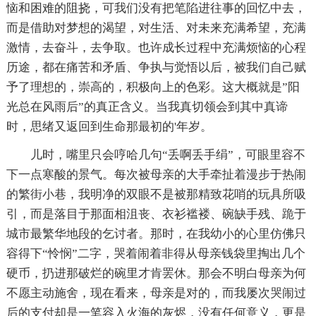
恼和困难的阻挠，可我们没有把笔陷进往事的回忆中去，
而是借助对梦想的渴望，对生活、对未来充满希望，充满
激情，去奋斗，去争取。也许成长过程中充满烦恼的心程
历途，都在痛苦和矛盾、争执与觉悟以后，被我们自己赋
予了理想的，崇高的，积极向上的色彩。这大概就是”阳
光总在风雨后”的真正含义。当我真切领会到其中真谛
时，思绪又返回到生命那最初的'年岁。
儿时，嘴里只会哼哈几句“丢啊丢手绢”，可眼里容不
下一点寒酸的景气。每次被母亲的大手牵扯着漫步于热闹
的繁街小巷，我明净的双眼不是被那精致花哨的玩具所吸
引，而是落目于那面相沮丧、衣衫褴褛、碗缺手残、跪于
城市最繁华地段的乞讨者。那时，在我幼小的心里仿佛只
容得下“怜悯”二字，哭着闹着非得从母亲钱袋里掏出几个
硬币，扔进那破烂的碗里才肯罢休。那会不明白母亲为何
不愿主动施舍，现在看来，母亲是对的，而我屡次哭闹过
后的支付却是一笔容入火海的灰烬，没有任何意义，更是