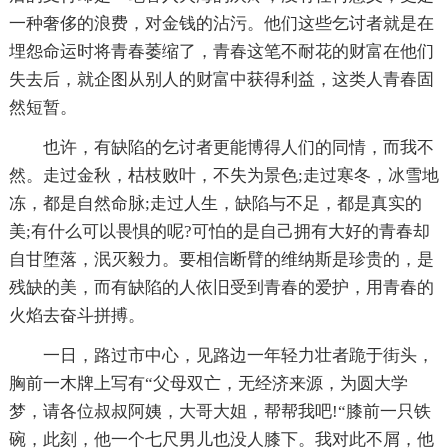
一种奢侈的浪费，对金钱的沾污。他们这些乞讨者就是在
埋怨命运时将青春萎缩了，青春这笔不耐花的财富在他们
失去后，就企图从别人的财富中获得利益，这类人青春固
然短暂。
也许，有缺陷的乞讨者更能博得人们的同情，而我不
然。走过金秋，枯枝败叶，不失为景色;走过寒冬，冰雪地
冻，都是自然命脉;走过人生，缺陷与不足，都是真实的
美;有什么可以畏惧的呢?可怕的是自己拥有大好的青春却
自甘堕落，泯灭毅力。要相信断臂的维纳斯是珍贵的，是
残缺的美，而有缺陷的人依旧受到青春的爱护，用青春的
火焰去奋斗拼搏。
一日，路过市中心，见路边一年轻力壮者跪于街头，
胸前一木牌上写有“父母双亡，无经济来源，为圆大学
梦，请各位叔叔阿姨，大哥大姐，帮帮我吧!“膝前一只铁
碗，此刻，他一个七尺男儿也没人膝下。我对此不屑，他