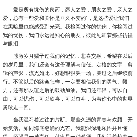
爱是所有忧伤的良药，恋人之爱，朋友之爱，亲人之
爱，总有一些爱和关怀是亘久不变的`，是这些爱让我们
在黑暗里也能感受到光亮。我检阅过你的忧伤，你检阅过
我的忧伤，我们永远是知心的朋友，彼此见证着那些彷徨
与眼泪。
感激岁月赐予过我们的记忆，悲喜交融，希望在以后
的岁月里，我们还会有这份理解与信任。定格的文字，剪
辑的声影，流光如此，好想狠狠哭一场，哭过之后继续前
行。不管以后的路会怎样，一定要相信我们的勇气、毅
力，还有那友谊之后的鼓劲加油。我们还年轻，可以自
由，可以忧伤，可以欣喜，可以奋斗，为着你心中的世界
勇敢走一回。
当我温习着过往的片断。那些久违的青春与欢颜，开
始复活。如同海底翻涌的光芒。我能深深地领悟并且懂
得。坚强是一种责任。付出是一种必须。我们活着赖着一