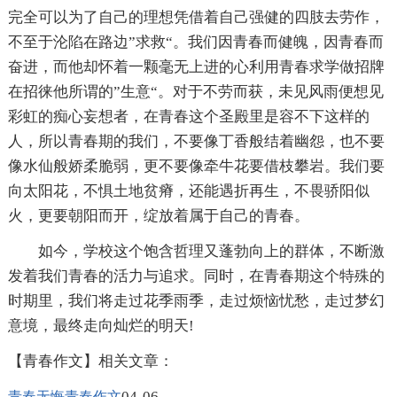
完全可以为了自己的理想凭借着自己强健的四肢去劳作，
不至于沦陷在路边”求救“。我们因青春而健魄，因青春而
奋进，而他却怀着一颗毫无上进的心利用青春求学做招牌
在招徕他所谓的”生意“。对于不劳而获，未见风雨便想见
彩虹的痴心妄想者，在青春这个圣殿里是容不下这样的
人，所以青春期的我们，不要像丁香般结着幽怨，也不要
像水仙般娇柔脆弱，更不要像牵牛花要借枝攀岩。我们要
向太阳花，不惧土地贫瘠，还能遇折再生，不畏骄阳似
火，更要朝阳而开，绽放着属于自己的青春。
如今，学校这个饱含哲理又蓬勃向上的群体，不断激
发着我们青春的活力与追求。同时，在青春期这个特殊的
时期里，我们将走过花季雨季，走过烦恼忧愁，走过梦幻
意境，最终走向灿烂的明天!
【青春作文】相关文章：
04-06
青春无悔青春作文