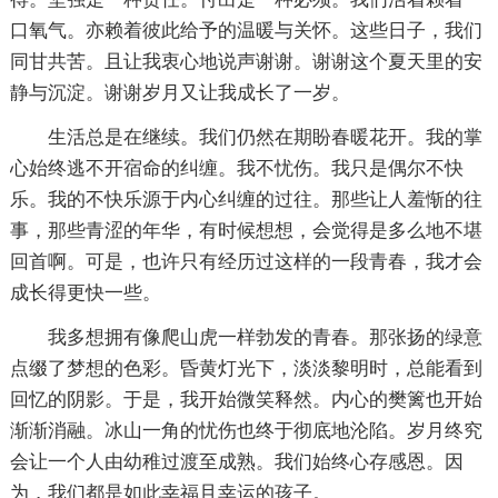
口氧气。亦赖着彼此给予的温暖与关怀。这些日子，我们
同甘共苦。且让我衷心地说声谢谢。谢谢这个夏天里的安
静与沉淀。谢谢岁月又让我成长了一岁。
生活总是在继续。我们仍然在期盼春暖花开。我的掌
心始终逃不开宿命的纠缠。我不忧伤。我只是偶尔不快
乐。我的不快乐源于内心纠缠的过往。那些让人羞惭的往
事，那些青涩的年华，有时候想想，会觉得是多么地不堪
回首啊。可是，也许只有经历过这样的一段青春，我才会
成长得更快一些。
我多想拥有像爬山虎一样勃发的青春。那张扬的绿意
点缀了梦想的色彩。昏黄灯光下，淡淡黎明时，总能看到
回忆的阴影。于是，我开始微笑释然。内心的樊篱也开始
渐渐消融。冰山一角的忧伤也终于彻底地沦陷。岁月终究
会让一个人由幼稚过渡至成熟。我们始终心存感恩。因
为，我们都是如此幸福且幸运的孩子。