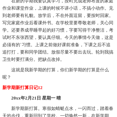
在新的学期我要认真学习，按时完成老师布置的家庭
作业和课堂作业，上课的时候不讲小话，不搞小动作。见
到老师要有礼貌。放学后，不在外面逗留，要按时回家。
写完家庭作业后看课外书。在学校里要尊敬老师，关心同
学。还要养成早睡早起的好习惯，字要写得干净整洁，考
试时不东张西望，要认真仔细。今天的事情今天做，这是
必须有的`习惯。上课之前做好课前准备，下课之后不追
追打打，要和同学团结。放假尽量不要出去玩。轮到我搞
卫生时要打满分。把缺点改掉。
这就是我新学期的打算，你们新学期的打算是什么
呢？
新学期新打算日记12
20xx年2月21日 星期一 晴
新学期新打算。寒假如蜻蜓点水，一闪而过，踏着春
天的步伐，重新回到了学校。一切焕然一新，在新学期