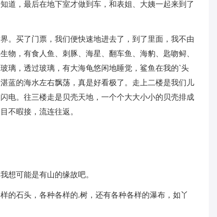
不知道，最后在地下室才做到车，和表姐、大姨一起来到了
。买了门票，我们便快速地进去了，到了里面，我不由
洋生物，有食人鱼、刺豚、海星、翻车鱼、海豹、匙吻鲟、
玻璃，透过玻璃，有大海龟悠闲地睡觉，鲨鱼在我的`头
着湛蓝的海水左右飘荡，真是好看极了。走上二楼是我们儿
造闪电。往三楼走是贝壳天地，一个个大大小小的贝壳排成
，目不暇接，流连往返。
我想可能是有山的缘故吧。
的石头，各种各样的.树，还有各种各样的瀑布，如丫