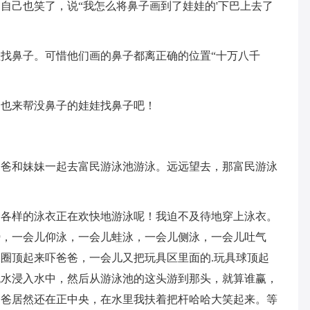
自己也笑了，说“我怎么将鼻子画到了娃娃的'下巴上去了
鼻子。可惜他们画的鼻子都离正确的位置“十万八千
也来帮没鼻子的娃娃找鼻子吧！
和妹妹一起去富民游泳池游泳。远远望去，那富民游泳
样的泳衣正在欢快地游泳呢！我迫不及待地穿上泳衣。
势，一会儿仰泳，一会儿蛙泳，一会儿侧泳，一会儿吐气
圈顶起来吓爸爸，一会儿又把玩具区里面的.玩具球顶起
跳水浸入水中，然后从游泳池的这头游到那头，就算谁赢，
爸爸居然还在正中央，在水里我扶着把杆哈哈大笑起来。等