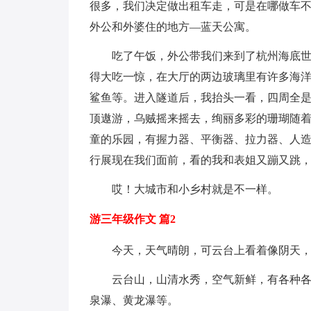
很多，我们决定做出租车走，可是在哪做车
外公和外婆住的地方—蓝天公寓。
吃了午饭，外公带我们来到了杭州海底世界
得大吃一惊，在大厅的两边玻璃里有许多海
鲨鱼等。进入隧道后，我抬头一看，四周全是
顶遨游，乌贼摇来摇去，绚丽多彩的珊瑚随
童的乐园，有握力器、平衡器、拉力器、人
行展现在我们面前，看的我和表姐又蹦又跳
哎！大城市和小乡村就是不一样。
游三年级作文 篇2
今天，天气晴朗，可云台上看着像阴天，
云台山，山清水秀，空气新鲜，有各种各样
泉瀑、黄龙瀑等。