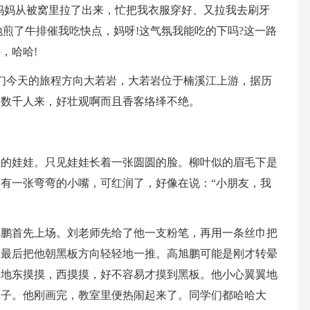
妈从被窝里拉了出来，忙把我衣服穿好、又拉我去刷牙
地煎了牛排催我吃快点，妈呀!这气氛我能吃的下吗?这一路
，哈哈!
今天的旅程方向大若岩，大若岩位于楠溪江上游，据历
可容数千人来，好壮观啊而且香客络绎不绝。
娃娃。只见娃娃长着一张圆圆的脸。柳叶似的眉毛下是
有一张弯弯的小嘴，可红润了，好像在说：“小朋友，我
首先上场。刘老师先给了他一支粉笔，再用一条丝巾把
，最后把他朝黑板方向轻轻地一推。高旭鹏可能是刚才转晕
停地东摸摸，西摸摸，好不容易才摸到黑板。他小心翼翼地
鼻子。他刚画完，教室里便热闹起来了。同学们都哈哈大