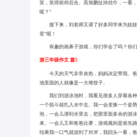
笑，笑得前仰后合。高旭鹏扯掉丝巾，一看，
呢？”
接下来，刘老师又请了好多同学来为娃娃找
里”呢！
有趣的画鼻子游戏，你们学会了吗？你们
游三年级作文 篇5
今天的天气非常炎热，妈妈决定带我、爸爸
池里面的人就像是一大堆饺子。
我们到游泳池时，我看见很多人穿着各种各
一个筋斗就扎入水中去。我一会变换一个姿
泡，一会儿潜到水里去，把那里面多余的游泳
来。一会儿又和爸爸比赛，游戏规则是谁先
结果我一口气就游到了对岸，我回头一看，