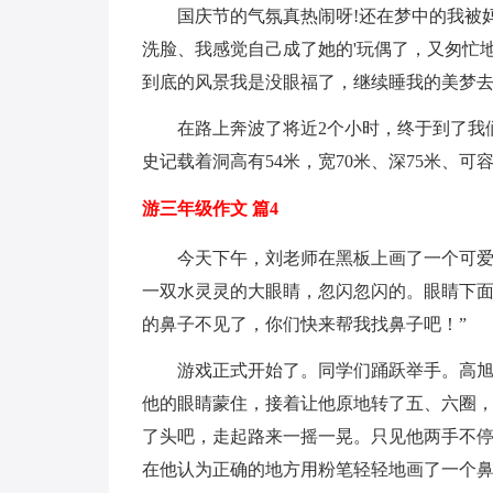
国庆节的气氛真热闹呀!还在梦中的我被妈
洗脸、我感觉自己成了她的'玩偶了，又匆忙
到底的风景我是没眼福了，继续睡我的美梦去
在路上奔波了将近2个小时，终于到了我们
史记载着洞高有54米，宽70米、深75米、
游三年级作文 篇4
今天下午，刘老师在黑板上画了一个可爱的
一双水灵灵的大眼睛，忽闪忽闪的。眼睛下面
的鼻子不见了，你们快来帮我找鼻子吧！”
游戏正式开始了。同学们踊跃举手。高旭鹏
他的眼睛蒙住，接着让他原地转了五、六圈
了头吧，走起路来一摇一晃。只见他两手不
在他认为正确的地方用粉笔轻轻地画了一个