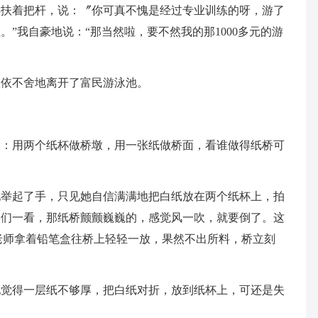
样扶着把杆，说：〞你可真不愧是经过专业训练的呀，游了
”我自豪地说：“那当然啦，要不然我的那1000多元的游
依不舍地离开了富民游泳池。
用两个纸杯做桥墩，用一张纸做桥面，看谁做得纸桥可
起了手，只见她自信满满地把白纸放在两个纸杯上，拍
学们一看，那纸桥颤颤巍巍的，感觉风一吹，就要倒了。这
老师拿着铅笔盒往桥上轻轻一放，果然不出所料，桥立刻
得一层纸不够厚，把白纸对折，放到纸杯上，可还是失