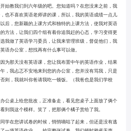
始教我们到六年级的吧。您知道吗？在您没来之前，我
语，也不喜欢英语老师讲的课，所以，我的英语成绩一点儿
了以后，您新颖的上课方式和独特的上课方法，使我对英语
脸的方法，让我们四个组有着你追我赶的心态，学习变得更
还选我做了英语学习委员，让我来管理班级，督促他们，我
去英语办公室，想找再有什么事可以做。
为那天没有英语课，您让我布置中午的英语作业，结果
下午，我忐忑不安地来到您的办公室，您并没有骂我，只是
，否则，我就叫你爸请我吃一顿饭。（我爸也是我们学校
公桌上给您批改，正准备走，看见您桌子上面放了俩个
您看到我这个模样。笑了，把那俩个橘子赏给了我。
学在您讲试卷的时候，悄悄嘀咕了起来，但还是没有逃
加了一项英语作业——抄完整张试卷。我们顿时鸦雀无声，