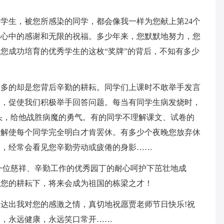
生，被您所感染的同学，都会像我一样为您献上第24个
们心中的感谢和无限的祝福。多少年来，您默默地努力，您
您成功培育的优秀学生的这枚“奖牌”的背后，不知有多少
的却是您背后辛勤的耕耘。同学们上课时不敢举手发言
们，促使我们积极举手回答问题。每当有同学生病发烧时，
头，给他战胜病魔的勇气。有的同学不理解课文、试卷的
讲解使每个同学完全明白才肯罢休。有多少个夜晚您放弃休
校，经常会看见您辛勤劳动或疲倦的身影……
位慈祥、辛勤工作的优秀园丁的耐心呵护下茁壮地成
在您的耕耘下，将来会成为祖国的栋梁之才！
出我对您的感激之情，真切地祝愿贾老师节日快乐!祝
福，永远健康，永远笑口常开……