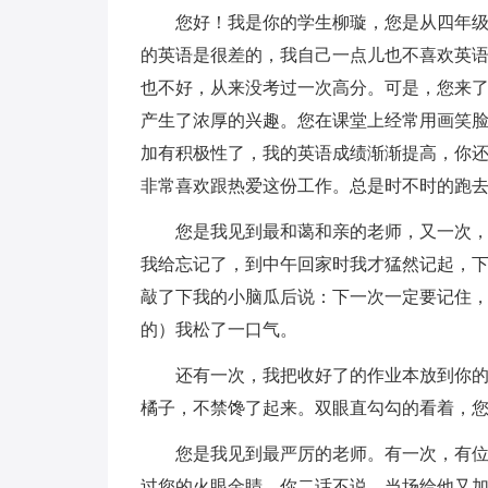
您好！我是你的学生柳璇，您是从四年级开
的英语是很差的，我自己一点儿也不喜欢英
也不好，从来没考过一次高分。可是，您来
产生了浓厚的兴趣。您在课堂上经常用画笑
加有积极性了，我的英语成绩渐渐提高，你
非常喜欢跟热爱这份工作。总是时不时的跑
您是我见到最和蔼和亲的老师，又一次，因
我给忘记了，到中午回家时我才猛然记起，
敲了下我的小脑瓜后说：下一次一定要记住
的）我松了一口气。
还有一次，我把收好了的作业本放到你的办
橘子，不禁馋了起来。双眼直勾勾的看着，
您是我见到最严厉的老师。有一次，有位同
过您的火眼金睛。你二话不说，当场给他又