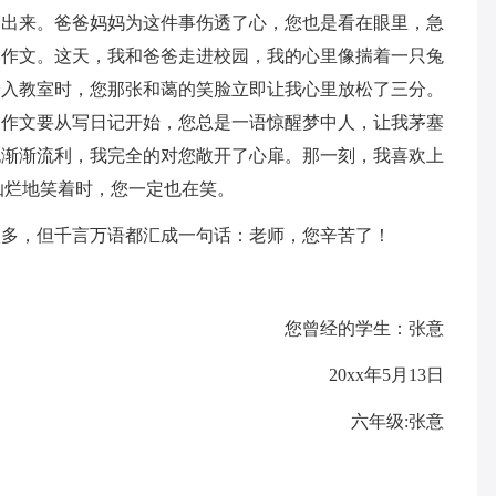
不出来。爸爸妈妈为这件事伤透了心，您也是看在眼里，急
学作文。这天，我和爸爸走进校园，我的心里像揣着一只兔
踏入教室时，您那张和蔼的笑脸立即让我心里放松了三分。
写作文要从写日记开始，您总是一语惊醒梦中人，让我茅塞
也渐渐流利，我完全的对您敞开了心扉。那一刻，我喜欢上
灿烂地笑着时，您一定也在笑。
，但千言万语都汇成一句话：老师，您辛苦了！
您曾经的学生：张意
20xx年5月13日
六年级:张意