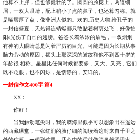
他算不上胖，但也够健壮的了。圆圆的脸庞上，两道细
眉，一双大眼睛，配上稍小了点的鼻子，也还算匀称。就
是嘴唇厚了点，像非洲人似的。欢的.历史人物,给孔子的
一封信盛夏，天热得连蜻蜓都只敢贴着树荫处飞，好像怕
阳s光伤了自己的翅膀。爸爸长着浓浓的眉毛，一双炯炯
有神的大眼睛总是闪着严厉的目光。可能是因为长期从事
脑力劳动的原因，额头上那深深的皱纹和他不到四十岁的
年龄很 相称。星星比任何时候都要多，又大、又亮，它们
既不眨眼，也不闪烁，是恬静的，安详的。
一封信作文400字 篇4
XX：
你好！
当我触动笔尖时，我的脑海里似乎可以想象出在遥远
的西藏课堂，一张红润的脸仔细的阅读着这封来自千里之
外的信笺。一想到这里，我心中的话就像清泉般涌现出