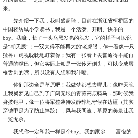
来。
先介绍一下我，我叫盛超琦，目前在浙江省柯桥区的
中国轻纺城小学读书，我是一个活泼、开朗、快乐的
boy。我嘛，长了一头乌黑发亮的头发，它的样子可以说
是“朝天厥”；一双大得不能再大的'老虎眼，乍一看像一只
猛兽正虎视眈眈地盯着你；我有一张看上去普通得不能再
普通的嘴巴，但它实际上却是一张伶牙俐齿，可以变成唇
枪舌剑的嘴，所以没有人想和我斗嘴。
你们那边全是草原吧！我做梦都想去哪儿！像昨天晚
上我就梦见自己到了广阔无垠的青藏高原骑马，那时候我
身披铠甲，像一位将军整装待发静静地守候在边疆（其实
穿铠甲是为了防止摔跤），风与我同速，草原的美景让我
一览无余。
我想你一定和我一样是个boy。我的家乡――富饶的