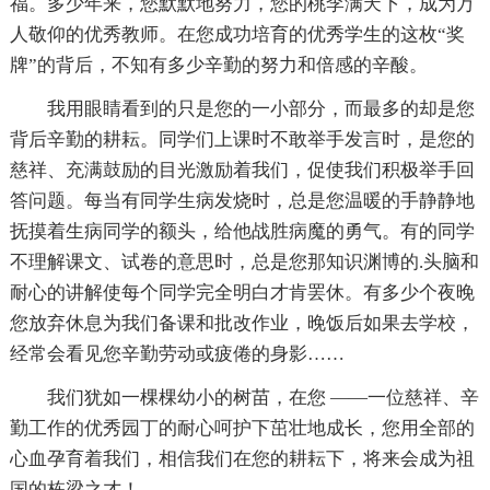
福。多少年来，您默默地努力，您的桃李满天下，成为万
人敬仰的优秀教师。在您成功培育的优秀学生的这枚“奖
牌”的背后，不知有多少辛勤的努力和倍感的辛酸。
我用眼睛看到的只是您的一小部分，而最多的却是您
背后辛勤的耕耘。同学们上课时不敢举手发言时，是您的
慈祥、充满鼓励的目光激励着我们，促使我们积极举手回
答问题。每当有同学生病发烧时，总是您温暖的手静静地
抚摸着生病同学的额头，给他战胜病魔的勇气。有的同学
不理解课文、试卷的意思时，总是您那知识渊博的.头脑和
耐心的讲解使每个同学完全明白才肯罢休。有多少个夜晚
您放弃休息为我们备课和批改作业，晚饭后如果去学校，
经常会看见您辛勤劳动或疲倦的身影……
我们犹如一棵棵幼小的树苗，在您 ——一位慈祥、辛
勤工作的优秀园丁的耐心呵护下茁壮地成长，您用全部的
心血孕育着我们，相信我们在您的耕耘下，将来会成为祖
国的栋梁之才！