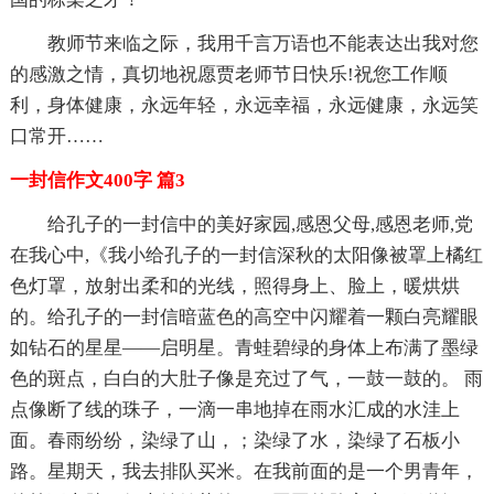
教师节来临之际，我用千言万语也不能表达出我对您
的感激之情，真切地祝愿贾老师节日快乐!祝您工作顺
利，身体健康，永远年轻，永远幸福，永远健康，永远笑
口常开……
一封信作文400字 篇3
给孔子的一封信中的美好家园,感恩父母,感恩老师,党
在我心中,《我小给孔子的一封信深秋的太阳像被罩上橘红
色灯罩，放射出柔和的光线，照得身上、脸上，暖烘烘
的。给孔子的一封信暗蓝色的高空中闪耀着一颗白亮耀眼
如钻石的星星——启明星。青蛙碧绿的身体上布满了墨绿
色的斑点，白白的大肚子像是充过了气，一鼓一鼓的。 雨
点像断了线的珠子，一滴一串地掉在雨水汇成的水洼上
面。春雨纷纷，染绿了山，；染绿了水，染绿了石板小
路。星期天，我去排队买米。在我前面的是一个男青年，