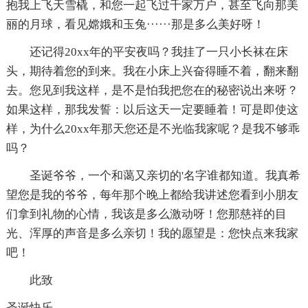
抱我上飞天雪橇，和您一起飞过千家万户，甚至飞向那美
丽的月球，看见嫦娥和玉兔······那是多么美好呀！
还记得20xx年的平安夜吗？我挂了一只小长袜在床
头，期待着您的到来。我在小床上兴奋得睡不着，翻来翻
去。您见到我这样，是不是怕我把您在的秘密说出来呀？
如果这样，那我发誓：以后这天一定要睡着！可是即使这
样，为什么20xx年那天您还是不光临我家呢？是我不够乖
吗？
圣诞爷爷，一个和蔼又亲切的'名字谁都知道。我真希
望您是我的爷爷，每年那个晚上都给我讲述您看到小朋友
们拿到礼物的心情，我该是多么激动呀！您那慈祥的目
光、浑厚的声音是多么亲切！我的愿望是：您快点来我家
吧！
此致
圣诞快乐