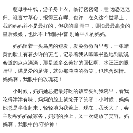
慈母手中线，游子身上衣。临行密密缝，意 远恐迟迟
归。谁言寸草心，报得三存晖。也许，在久这个世界上，
我的妈妈并不是最好的，但我的眼 哥中，哪怕最最高贵的
皇后娘娘，也比不上我眼中普 别通平凡的妈妈。
妈妈留着一头鸟黑的短发，发尖微微向里弯，一张蜡
黄的脸上有着少许的斑点，记录着我从呱呱书坠地到能说
会道的点点滴滴，那是些多么美好的回忆啊。水汪汪的眼
睛里，满是爱的足迹，就边那淡淡的微笑，也饱含深情。
妈妈啊，我眼中的玫瑰花！
小时候，妈妈她总把最好吃的饭菜夹到我碗里，看我
吃得津津有味，妈妈的脸上就绽开了笑容；小时候，妈妈
她总是半夜起来，轻轻地为我盖上。现在，我长大了，会
主动帮妈妈做家务，妈妈的脸上，又一次绽放了笑容。妈
妈啊，我眼中的.守护神！