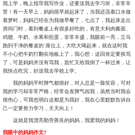
我上学，晚上指导我写作业，还要送我去学习班，非常辛
苦！有一天早上，妈妈很早就起床了，当我还流着口水做
着梦时，妈妈已经在为我做早餐了，七点了，我起床走出
房间门时，看到餐桌上有很多好吃的，有意大利肉酱面、
鸡翅、牛奶、水果和煎蛋，非常丰盛，我眼前一亮，立马
跑到干净的餐桌的`座位上，大吃大喝起来，就在这时我
不小心把牛奶打翻在地板上了，我心想：这回肯定要挨骂
了，可是妈妈并没有骂我，急忙又给我倒了一杯过来，让
我快点吃完，好送我去学校上学。
我的妈妈平时脾气都很好，对人总是一脸笑容，可对
我的学习却非常严格，经常会发脾气凶我，虽然当时我会
很伤心，可我也明白这都是为我好，我在心里默默告诉自
己一定要努力学习，天天向上！
这就是我漂亮勤劳善良的妈妈，我爱我的妈妈！
我眼中的妈妈作文7