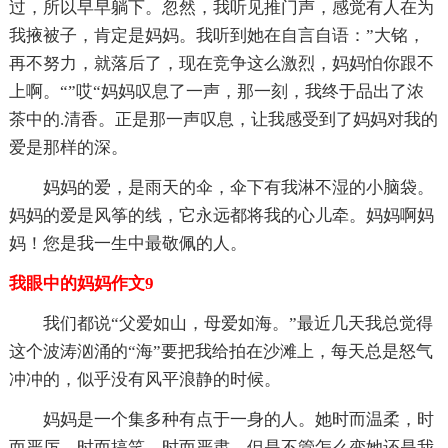
过，所以早早躺下。忽然，我听见推门声，感觉有人在为
我掖被子，肯定是妈妈。我听到她在自言自语：”大铭，
再不努力，就落后了，现在竞争这么激烈，妈妈怕你跟不
上啊。“”哎“妈妈叹息了一声，那一刻，我终于品出了浓
茶中的.清香。正是那一声叹息，让我感受到了妈妈对我的
爱是那样的深。
妈妈的爱，是雨天的伞，伞下有我淋不湿的小脑袋。
妈妈的爱是风筝的线，它永远都将我的心儿牵。妈妈啊妈
妈！您是我一生中最敬佩的人。
我眼中的妈妈作文9
我们都说“父爱如山，母爱如海。”最近几天我总觉得
这个波涛汹涌的“海”要把我给拍在沙滩上，每天总是怒气
冲冲的，似乎没有风平浪静的时候。
妈妈是一个集多种有点于一身的人。她时而温柔，时
而严厉，时而搞笑，时而严肃。但是不管怎么变她还是我