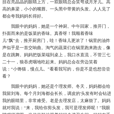
挂在亮晶晶的眼睛上方，一双眼睛总会笑弯成月牙儿。高
高的鼻梁，小小的嘴唇。一头黑中带黄的头发。人人见了
都会夸我妈妈长得好。
我眼中的妈妈，她是一个神厨。中午回家，推开门，
扑面而来的是饭菜的香味。真香呀！我顺着香味
儿“飘”去，推开厨房门，哇！香味儿更浓了！锅里的油炸
声似乎是一首交响曲。淘气的蔬菜们在锅里跑来跑去，像
是在跳舞。妈妈把饭菜端到桌上，我口水直流，不管三七
二十一，狼吞虎咽地吃起来。妈妈总会在旁边笑着
说：“小馋猫，慢点儿。”看看我写的，你是不是也想尝尝
看？
我眼中的妈妈，她还是个理发师。冬天，妈妈都会给
我留刘海。每个月刘海都会长长，调皮的'头发有时会钻进
我的眼睛里，非常难受。老是去理发店，太麻烦了。妈妈
就对我说：“来，我给你剪头发，我可是理发师呢！”我眼