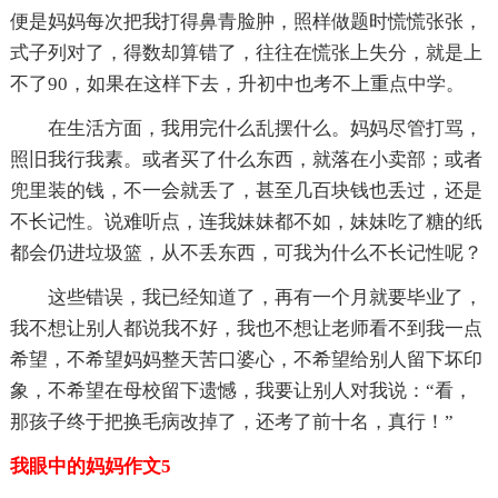
便是妈妈每次把我打得鼻青脸肿，照样做题时慌慌张张，
式子列对了，得数却算错了，往往在慌张上失分，就是上
不了90，如果在这样下去，升初中也考不上重点中学。
在生活方面，我用完什么乱摆什么。妈妈尽管打骂，
照旧我行我素。或者买了什么东西，就落在小卖部；或者
兜里装的钱，不一会就丢了，甚至几百块钱也丢过，还是
不长记性。说难听点，连我妹妹都不如，妹妹吃了糖的纸
都会仍进垃圾篮，从不丢东西，可我为什么不长记性呢？
这些错误，我已经知道了，再有一个月就要毕业了，
我不想让别人都说我不好，我也不想让老师看不到我一点
希望，不希望妈妈整天苦口婆心，不希望给别人留下坏印
象，不希望在母校留下遗憾，我要让别人对我说：“看，
那孩子终于把换毛病改掉了，还考了前十名，真行！”
我眼中的妈妈作文5