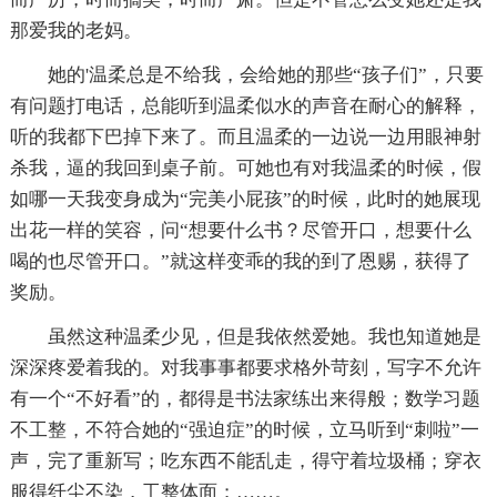
那爱我的老妈。
她的'温柔总是不给我，会给她的那些“孩子们”，只要
有问题打电话，总能听到温柔似水的声音在耐心的解释，
听的我都下巴掉下来了。而且温柔的一边说一边用眼神射
杀我，逼的我回到桌子前。可她也有对我温柔的时候，假
如哪一天我变身成为“完美小屁孩”的时候，此时的她展现
出花一样的笑容，问“想要什么书？尽管开口，想要什么
喝的也尽管开口。”就这样变乖的我的到了恩赐，获得了
奖励。
虽然这种温柔少见，但是我依然爱她。我也知道她是
深深疼爱着我的。对我事事都要求格外苛刻，写字不允许
有一个“不好看”的，都得是书法家练出来得般；数学习题
不工整，不符合她的“强迫症”的时候，立马听到“刺啦”一
声，完了重新写；吃东西不能乱走，得守着垃圾桶；穿衣
服得纤尘不染，工整体面；……。