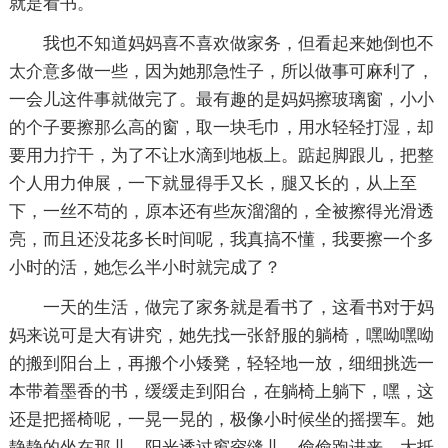
就是看书。
我也不知道妈妈喜不喜欢做家务，但看起来她倒也不
太介意多做一些，因为她那急性子，所以做事可麻利了，
一会儿这件事就做完了。最有趣的是妈妈擦玻璃窗，小小
的个子要擦那么高的窗，取一块毛巾，用水轻轻打湿，却
要用力拧干，为了不让水滴到地板上。踮起脚跟儿，把整
个人用力伸展，一下就显得手又长，腿又长的，从上至
下，一丝不苟的，原本还有些灰溜溜的，全被擦得光滑透
亮，而且还没花多长时间呢，我真搞不懂，我要擦一个多
小时的活，她怎么半小时就完成了？
一天的生活，做完了家务就是看书了，这看书对于妈
妈来说可是大有讲究，她先找一张舒服的躺椅，嘿呦嘿呦
的搬到阳台上，再搬个小矮凳，轻轻地一放，细细挑选一
本带着墨香的书，缓缓走到阳台，在躺椅上躺下，嘿，这
还是把摇椅呢，一晃一晃的，极像小时候坐的摇摆车。她
静静的坐在那儿，阳光透过窗帘缝儿，偷偷跑进来，大抵