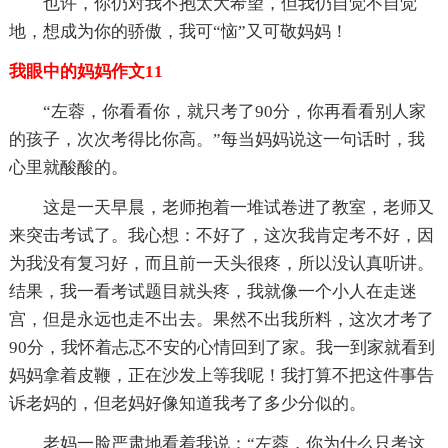
也许，你仍对我不抱太大希望，但我仍自觉不自觉
地，想成为你的骄傲，我可“恼”又可敬妈妈！
我眼中的妈妈作文11
“左蓉，你看看你，就只考了90分，你再看看别人家
的孩子，次次考得比你高。”每当妈妈说这一句话时，我
心里就酸酸的。
这是一天早晨，老师抱着一堆试卷进了教室，老师又
来突击考试了。我心想：不好了，这次我肯定考不好，因
为我没有复习好，而且前一天头很疼，所以没认真听讲。
结果，我一看考试题目就头疼，我就像一个小人在走迷
宫，但是永远也走不出去。果然不出我所料，这次才考了
90分，我怀着忐忑不安的心情回到了家。我一到家就看到
妈妈拿着皮鞭，正在沙发上等我呢！我打算不把这件事告
诉老妈的，但老妈好像知道我考了多少分似的。
老妈一脸严肃地看着我说：“左蓉，你为什么只考这