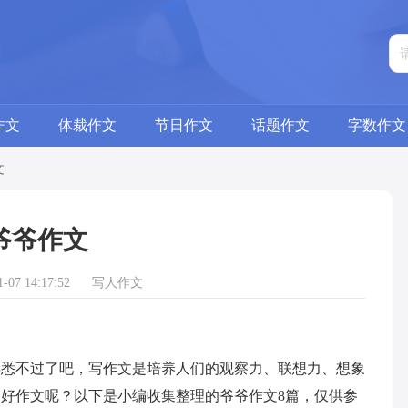
作文
体裁作文
节日作文
话题作文
字数作文
文
爷爷作文
07 14:17:52
写人作文
不过了吧，写作文是培养人们的观察力、联想力、想象
好作文呢？以下是小编收集整理的爷爷作文8篇，仅供参