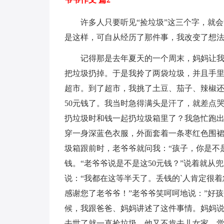
许多人只要听见“捡垃圾”这三个字，就会
是这样，可自从经历了那件事，我改变了想
记得那是去年夏天的一个周末，妈妈让我到
把垃圾扔掉。于是我拎了两袋垃圾，并且手
超市。到了超市，我挑了土豆、茄子、辣椒
50元钱了。我当时急得满头是汗了，就差点
扔垃圾时和钱一起扔垃圾箱里了？我急忙跑
穿一身深蓝色衣服，外面套着一条枣红色围
圾箱跟前时，老爷爷就问我：“孩子，你是不是
钱。“老爷爷说是不是这50元钱？”说着就从
说：“我都在这等半天了。丢钱的`人肯定很着
感谢您了老爷爷！”老爷爷笑呵呵地说：”好
候，我跟爸爸、妈妈讲述了这件事情。妈妈
去世了就一直捡垃圾。他又不肯去儿女家，