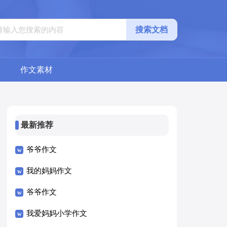
搜索文档
作文素材
最新推荐
爷爷作文
我的妈妈作文
爷爷作文
我爱妈妈小学作文