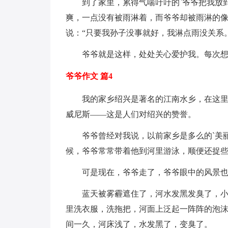
到了家里，累得气喘吁吁的`爷爷把我放到
爽，一点没有被雨淋着，而爷爷却被雨淋的
说：“只要我孙子没事就好，我淋点雨没关系。
爷爷就是这样，处处关心爱护我。每次想
爷爷作文 篇4
我的家乡绍兴是著名的江南水乡，在这里，
威尼斯——这是人们对绍兴的赞誉。
爷爷曾经对我说，以前家乡是多么的`美丽
候，爷爷常常带着他到河里游泳，顺便还捉
可是现在，爷爷走了，爷爷眼中的风景也
蓝天被雾霾遮住了，河水发黑发臭了，小鱼
里洗衣服，洗拖把，河面上泛起一阵阵的泡
间一久，河床浅了，水发黑了，变臭了。