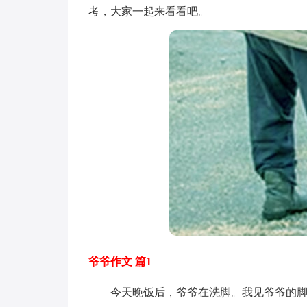
考，大家一起来看看吧。
爷爷作文 篇1
今天晚饭后，爷爷在洗脚。我见爷爷的脚趾