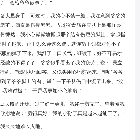
了，会给爷爷做事了。”
大显身手。可这时，我的心不禁一颤，我注意到爷爷的
老茧，简直是伤痕累累。凸起的'青筋在皮肤上是那样显
毛骨悚然。我小心翼翼地抓起那个结有伤疤的脚趾，拿起指
”我叫了起来。趾甲怎么会这么硬，就连指甲钳都对付不了
屈服的掉了下来。我舒了一口长气，继续干，好不容易才
经酸的不得了了。爷爷似乎看出了我的疲劳，说：“吴立
行的。”我固执地回答。又低头用心地剪起来。“呦!”爷爷
剪到了爷爷脚上的肉，鲜血一下子从伤口中流了出来。“没
，我难过极了，于是我更加小心地剪了。
豆大般的汗珠。过了好一会儿，我终于剪完了。望着被我
欣慰地说：“剪得真好，我的小孙子真是越来越能干了。”
我久久地难以入睡。