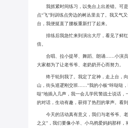
我抓紧时间练习，以免台上出差错。可是我的
点“飞”到训练点旁边的树丛里去了。我又气
台，我便挺直了腰板重新打了起来。
排练后我急忙来到演出大厅，看见了鲜红的
倍。
合唱、拉小提琴、舞蹈、朗诵……小演员的
大家都为了让老爷爷、老奶奶开心而努力。
终于轮到我了。我定了定神，走上台，向爷
山，街头巡逻刚交班……”我的小板“咔哒哒，
哒”地插入几声，我一会儿学民警战士说话，
的对话，生动有趣，获得了热烈的掌声。看
今天的活动真有意义，我们与老爷爷、老奶
之义”，我们要像小羊、小乌鸦爱妈妈那样，