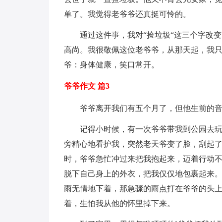
单了。我觉得老爷爷还真挺可怜的。
通过这件事，我对“捡垃圾“这三个字改变
高尚。我很敬佩这位老爷爷，从那天起，我
爷：身体健康，笑口常开。
爷爷作文 篇3
爷爷离开我们有五个月了，但他生前的音容
记得小时候，有一次爷爷带我到公园去玩，
旁精心地看护我，突然老天爷变了脸，刮起
时，爷爷急忙冲过来把我抱起来，迈着行动
脱下自己身上的外衣，把我仅仅地包裹起来
雨无情地下着，那急骤的雨点打在爷爷的头
着，生怕我从他的怀里掉下来。