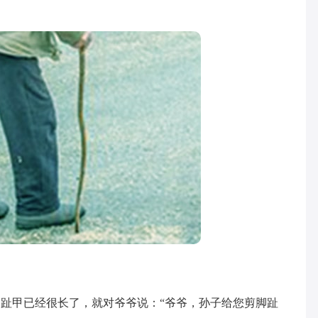
甲已经很长了，就对爷爷说：“爷爷，孙子给您剪脚趾