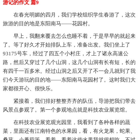
游记的作文 篇9
在春光明媚的四月，我们学校组织学生春游了，这次
旅游的目的地是东阳南马——花园村。
早上，我翻来覆去怎么也睡不着，于是早早的就起来
了。等了好久才开始排队上车，准备出发。我们坐上了
93175号车，经过了四五个小村庄，才上了诸永高速公
路，然后又穿过了几个山洞，这几个山洞有长有短，长的
有四千一百多米。经过山洞之后又开了不一会儿就到了我
们今天游玩的目的地——东阳南马花园村了。这时我们大
家都很开心、很快乐。
紧接着，我们排好整整齐齐的队伍，导游把我们带去
风景点参观了。第一个参观地点就是科技农业展览馆。
在科技农业展览观光园里，我看到了各种各样的蔬
菜，里面还有江南特色的水果园，看，有火龙果，蛇果、
桑葚、小番茄等，看着、看着这些水果我就很想吃，不过