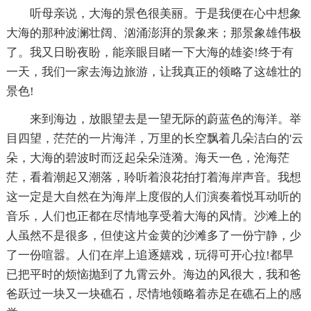
听母亲说，大海的景色很美丽。于是我便在心中想象
大海的那种波澜壮阔、汹涌澎湃的景象来；那景象雄伟极
了。我又日盼夜盼，能亲眼目睹一下大海的雄姿!终于有
一天，我们一家去海边旅游，让我真正的领略了这雄壮的
景色!
来到海边，放眼望去是一望无际的蔚蓝色的海洋。举
目四望，茫茫的一片海洋，万里的长空飘着几朵洁白的'云
朵，大海的碧波时而泛起朵朵涟漪。海天一色，沧海茫
茫，看着潮起又潮落，聆听着浪花拍打着海岸声音。我想
这一定是大自然在为海岸上度假的人们演奏着悦耳动听的
音乐，人们也正都在尽情地享受着大海的风情。沙滩上的
人虽然不是很多，但使这片金黄的沙滩多了一份宁静，少
了一份喧嚣。人们在岸上追逐嬉戏，玩得可开心拉!都早
已把平时的烦恼抛到了九霄云外。海边的风很大，我和爸
爸跃过一块又一块礁石，尽情地领略着赤足在礁石上的感