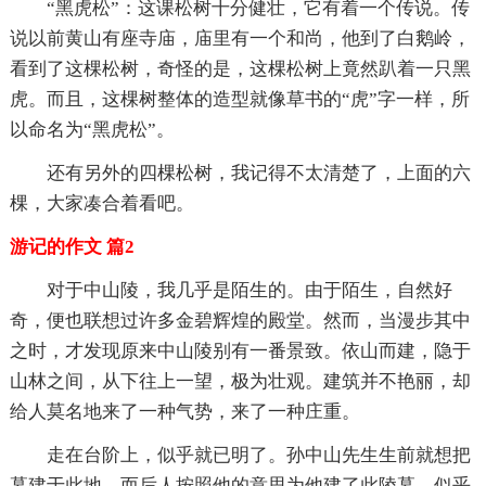
“黑虎松”：这课松树十分健壮，它有着一个传说。传
说以前黄山有座寺庙，庙里有一个和尚，他到了白鹅岭，
看到了这棵松树，奇怪的是，这棵松树上竟然趴着一只黑
虎。而且，这棵树整体的造型就像草书的“虎”字一样，所
以命名为“黑虎松”。
还有另外的四棵松树，我记得不太清楚了，上面的六
棵，大家凑合着看吧。
游记的作文 篇2
对于中山陵，我几乎是陌生的。由于陌生，自然好
奇，便也联想过许多金碧辉煌的殿堂。然而，当漫步其中
之时，才发现原来中山陵别有一番景致。依山而建，隐于
山林之间，从下往上一望，极为壮观。建筑并不艳丽，却
给人莫名地来了一种气势，来了一种庄重。
走在台阶上，似乎就已明了。孙中山先生生前就想把
墓建于此地，而后人按照他的意思为他建了此陵墓，似乎