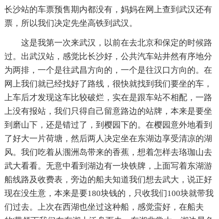
长沙站的车票预售期内都没有，妈妈在网上查到武汉还有
票，所以我们决定先坐高铁到武汉。
这是我第一次来武汉，以前在去北京和保定的时候路
过。出武汉站，感觉比长沙好，公共汽车站井然有序地分
为两排，一个是往武昌方向的，一个是往汉口方向的。在
网上我们就已经找好了路线，很快就找到我们要坐的车，
上车后才发现这车比较破烂，实在是跟车站不相配，一路
上没有报站，我们只得自己留意路边的站牌，本来是要坐
到磨山下，还是错过了，到樱园下的。在樱园意外地看到
了好大一片荷塘，然后两人决定坐在东湖边享受清凉的湖
风。我们吃着从涠洲岛带来的香蕉，想着怎样去珞珈山去
武大看看。无意中看到湖边有一块铁牌，上面写着东湖游
船线路及收费表，旁边的船夫知道我们想去武大，说正好
现在没生意，本来是要180块钱的，只收我们100块就带我
们过去。上次在西湖也坐过这种船，感觉蛮好，在船夫