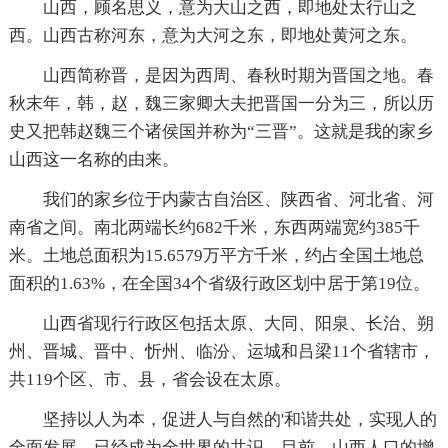
山西，顾名思义，意为大山之西，即地处太行山之
西。山西古称河东，意为大河之东，即地处黄河之东。
山西简称晋，是因为西周、春秋时期为晋国之地。春
秋末年，韩，赵，魏三家卿大夫把晋国一分为三，所以历
史又把韩赵魏三个诸侯国并称为“三晋”。这就是我的家乡
山西这一名称的由来。
我们的家乡位于内蒙古自治区、陕西省、河北省、河
南省之间。南北两端长约682千米，东西两端宽约385千
米。土地总面积为15.6579万平方千米，约占全国土地总
面积的1.63%，在全国34个省级行政区划中居于第19位。
山西省现行行政区包括太原、大同、阳泉、长治、朔
州、晋城、晋中、忻州、临汾、运城和吕梁11个省辖市，
共119个区、市、县，省会设在太原。
坚持以人为本，促进人与自然的'和谐共处，实现人的
全面发展，已经成为全世界的共识。目前，山西人口的增