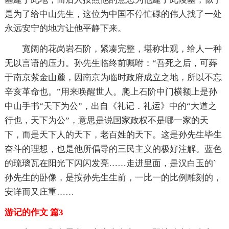
是为了给中山先生，这位为中国不停忙碌的伟人找了一处
永远安宁的地方让他平静下来。
宽阔的花岗岩石阶，紧凑完整，堪称壮观，给人一种
无以言语的压力。孙先生临终前嘱咐：“吾死之后，可葬
于南京紫金山麓，因南京为临时政府成立之地，所以不忘
辛亥革命也。”用来唤醒世人。爬上石阶中门横额上是孙
中山手书“天下为公”，出自《礼记．礼运》中的“大道之
行也，天下为公”，意思是说国家政权不是哪一家的天
下，而是天下人的天下，老百姓的天下。这是孙先生毕生
奋斗的理想，也是他所倡导的三民主义的极好注解。蓝色
的琉璃瓦在阳光下闪闪发亮……走进里面，是汉白玉的`
孙先生的卧像，是按孙先生生前，一比一的比例雕刻的，
安详而又庄重……
游记的作文 篇3