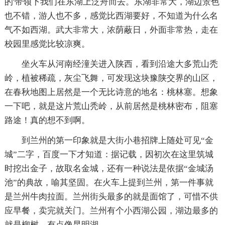
的'带领下我们在东湖上泛舟而去。东湖非常大，湖边景色
也不错，游人也不多，感觉比西湖要好，不知道为什么名
气不如西湖。武大非常大，浓荫蔽日，外面非常热，走在
校园里感觉比较凉爽。
坐火车从河南经潼关进入陕西，看到沿途大多荒山秃
岭，植被稀疏，灰尘飞舞，可发现这块豫陕交界的山区，
在春秋地图上居然是一个无比诗意的地名：桃林塞。想象
一下吧，就是这片荒山秃岭，从前居然是桃林密布，阻塞
路途！真的想不到啊。
到兰州的第一印象就是大街小巷招牌上随处可见“金
城”二字，百度一下才知道：据记载，因初次在这里筑城
时挖出金子，故取名金城，还有一种说法是依据“金城汤
池”的典故，喻其坚固。在火车上提到兰州，第一件事就
是兰州牛肉拉面。兰州街头最多的就是面馆了，可惜不供
应早餐，卖完就关门。兰州有个小西湖公园，湖边最多的
就是柳树，有点像昆明湖。