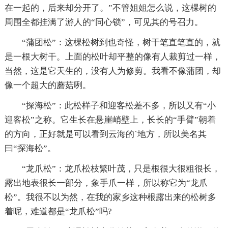
在一起的，后来却分开了。”不管姐姐怎么说，这棵树的
周围全都挂满了游人的“同心锁”，可见其的号召力。
“蒲团松”：这棵松树到也奇怪，树干笔直笔直的，就
是一根大树干。上面的松叶却平整的像有人裁剪过一样，
当然，这是它天生的，没有人为修剪。我看不像蒲团，却
像一个超大的蘑菇咧。
“探海松”：此松样子和迎客松差不多，所以又有“小
迎客松”之称。它生长在悬崖峭壁上，长长的“手臂”朝着
的方向，正好就是可以看到云海的`地方，所以美名其
曰“探海松”。
“龙爪松”：龙爪松枝繁叶茂，只是根很大很粗很长，
露出地表很长一部分，象手爪一样，所以称它为“龙爪
松”。我很不以为然，在我的家乡这种根露出来的松树多
着呢，难道都是“龙爪松”吗?