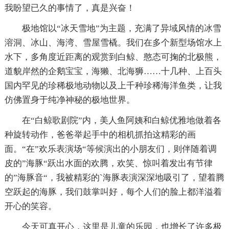
我盼望已久的事情了，真是兴奋！
极地馆以“冰天雪地”为主题，充满了异域风情的冰雪
溶洞、冰山、海湾、雪屋雪橇。我们在多个新型场馆水上
水下，多角度近距离的观赏到白鲸、憨态可掬的北极熊，
道貌岸然的企鹅宝宝，海獭、北海狮……十几种、上百头
国内罕见的珍稀极地动物以及上千种珍稀海洋鱼类，让我
仿佛置身于纯净神秘的极地世界。
在“白鲸歌剧院”内，美人鱼阿姨和白鲸优雅地做着各
种旋转动作，爸爸举起手中的相机抓拍这精彩的画
面。“在”欢乐表演场“等候演出的小朋友们，则伴随着调
皮的”海豚“跃出水面的欢腾，欢笑、惊叫着发出有节律
的”海豚音“，我被精彩的`海豚表演深深地吸引了，望着腾
空跃起的海豚，我们鼓掌叫好，每个人们的脸上都洋溢着
开心的笑容。
今天可真开心，这里是儿童的乐园，也增长了许多极