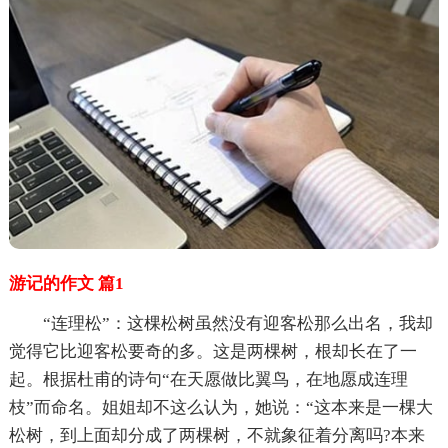
游记的作文 篇1
“连理松”：这棵松树虽然没有迎客松那么出名，我却
觉得它比迎客松要奇的多。这是两棵树，根却长在了一
起。根据杜甫的诗句“在天愿做比翼鸟，在地愿成连理
枝”而命名。姐姐却不这么认为，她说：“这本来是一棵大
松树，到上面却分成了两棵树，不就象征着分离吗?本来