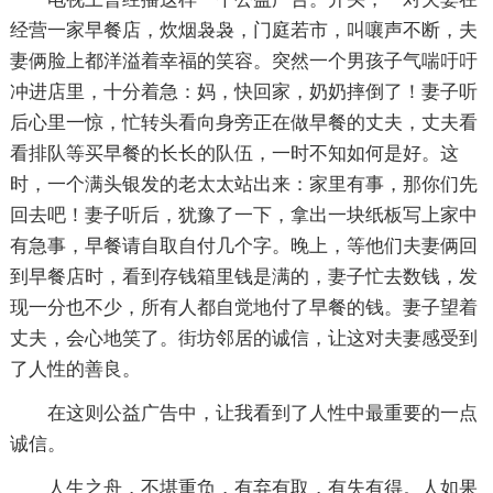
经营一家早餐店，炊烟袅袅，门庭若市，叫嚷声不断，夫
妻俩脸上都洋溢着幸福的笑容。突然一个男孩子气喘吁吁
冲进店里，十分着急：妈，快回家，奶奶摔倒了！妻子听
后心里一惊，忙转头看向身旁正在做早餐的丈夫，丈夫看
看排队等买早餐的长长的队伍，一时不知如何是好。这
时，一个满头银发的老太太站出来：家里有事，那你们先
回去吧！妻子听后，犹豫了一下，拿出一块纸板写上家中
有急事，早餐请自取自付几个字。晚上，等他们夫妻俩回
到早餐店时，看到存钱箱里钱是满的，妻子忙去数钱，发
现一分也不少，所有人都自觉地付了早餐的钱。妻子望着
丈夫，会心地笑了。街坊邻居的诚信，让这对夫妻感受到
了人性的善良。
在这则公益广告中，让我看到了人性中最重要的一点
诚信。
人生之舟，不堪重负，有弃有取，有失有得。人如果