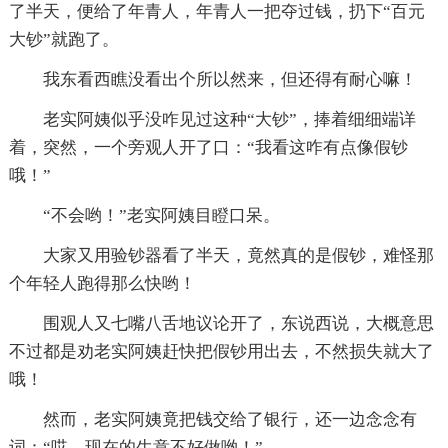
了半天，便给了年青人，年青人一把夺过钱，扔下“百元
大钞”就跑了。
我东看西瞧没看出个所以然来，但还得有耐心嘛！
老实阿姨似乎没咋见过这种“大钞”，捧着细细端详
着，突然，一个旁观人开了口：“我看这咋有点像假钞
哦！”
“不会哟！”老实阿姨目瞪口呆。
大家又用验钞器看了半天，竟然真的是假钞，难怪那
个年轻人跑得那么快哟！
围观人又七嘴八舌地议论开了，东说西说，大概意思
不过都是劝老实阿姨赶快把假钞用出去，不然损失就大了
哦！
然而，老实阿姨竟把钱交给了银行，还一边念念有
词：“哎，现在的生意不好做哟！”