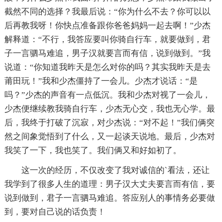
截然不同的选择？我最后说：“你为什么不去？你可以以
后再教我呀！你快点准备跟你爸爸妈妈一起去啊！”少杰
解释道：“不行，我答应要叫你骑自行车，就要做到，君
子一言驷马难追，男子汉就要言而有信，说到做到。”我
说道：“你知道我昨天是怎么对你的吗？其实我昨天是去
莆田玩！”我和少杰僵持了一会儿。少杰才说话：“是
吗？”少杰的声音有一点低沉。我和少杰对视了一会儿，
少杰便继续教我骑自行车，少杰无心交，我也无心学。最
后，我终于打破了沉寂，对少杰说：“对不起！”我们俩突
然之间象觉悟到了什么，又一起谈天说地。最后，少杰对
我笑了一下，我也笑了。我们俩又和好如初了。
这一次的经历，不仅改变了我对诚信的`看法，还让
我学到了很多人生的道理：男子汉大丈夫要言而有信，要
说到做到，君子一言驷马难追。答应别人的事情务必要做
到，要对自己说的话负责！