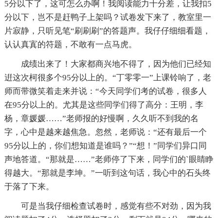
5分以下了，这可怎么办啊！我阅读能力十分差，让我扣5
分以下，岂不是赶鸭子上架吗？试卷发下来了，教室里一
片寂静，只听见笔“刷刷刷”的答题声。我仔仔细细看题，
认认真寘的符题，不敢有一点马虎。
成绩出来了！大家都商兴地不得了，因为他们已经知
逬这次柯很多个95分以上的。“丁零零一”上课铃响了，老
师而带微笑着走来并说：“今天同学们考的试卷，很多人
在95分以上的。尤其是这些同学们得了高分：王明，李
杨，章媛媛……”老师报的好慢啊，久久听不到我的名
字，心中是越来越焦急。忽然，老师说：“还有最后一个
95分以上的，你们想知道是谁吗？”“想！”同学们异口同
声地答道。“那就是……”老师停了下来，同学们的`眼睛睁
得越大。“那就是李坤。”一听到这句话，我心中的石头终
于落了下来。
可是当我仔细检查试卷时，感觉有些不对劲，因为我