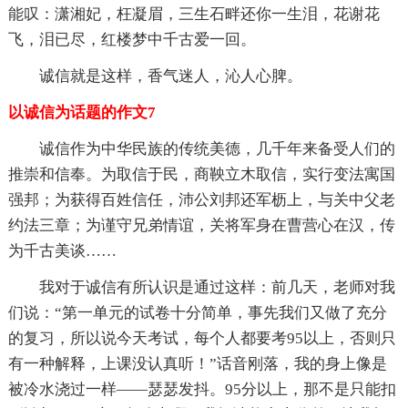
能叹：潇湘妃，枉凝眉，三生石畔还你一生泪，花谢花
飞，泪已尽，红楼梦中千古爱一回。
诚信就是这样，香气迷人，沁人心脾。
以诚信为话题的作文7
诚信作为中华民族的传统美德，几千年来备受人们的
推崇和信奉。为取信于民，商鞅立木取信，实行变法寓国
强邦；为获得百姓信任，沛公刘邦还军枥上，与关中父老
约法三章；为谨守兄弟情谊，关将军身在曹营心在汉，传
为千古美谈……
我对于诚信有所认识是通过这样：前几天，老师对我
们说：“第一单元的试卷十分简单，事先我们又做了充分
的复习，所以说今天考试，每个人都要考95以上，否则只
有一种解释，上课没认真听！”话音刚落，我的身上像是
被冷水浇过一样——瑟瑟发抖。95分以上，那不是只能扣