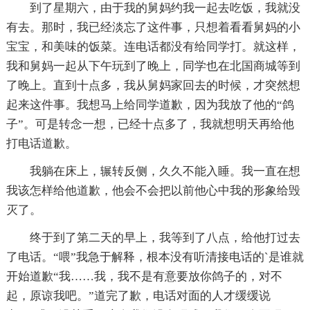
到了星期六，由于我的舅妈约我一起去吃饭，我就没
有去。那时，我已经淡忘了这件事，只想着看看舅妈的小
宝宝，和美味的饭菜。连电话都没有给同学打。就这样，
我和舅妈一起从下午玩到了晚上，同学也在北国商城等到
了晚上。直到十点多，我从舅妈家回去的时候，才突然想
起来这件事。我想马上给同学道歉，因为我放了他的“鸽
子”。可是转念一想，已经十点多了，我就想明天再给他
打电话道歉。
我躺在床上，辗转反侧，久久不能入睡。我一直在想
我该怎样给他道歉，他会不会把以前他心中我的形象给毁
灭了。
终于到了第二天的早上，我等到了八点，给他打过去
了电话。“喂”我急于解释，根本没有听清接电话的`是谁就
开始道歉“我……我，我不是有意要放你鸽子的，对不
起，原谅我吧。”道完了歉，电话对面的人才缓缓说