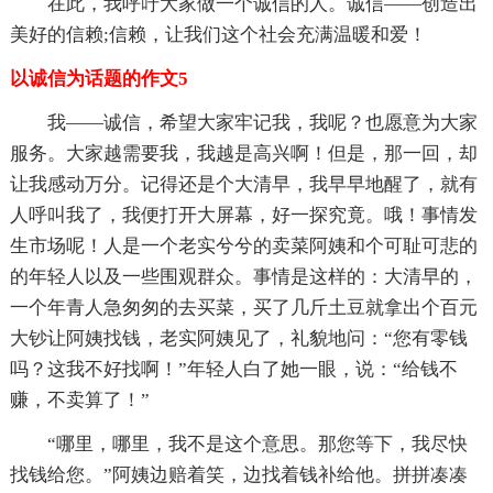
在此，我呼吁大家做一个诚信的人。诚信——创造出
美好的信赖;信赖，让我们这个社会充满温暖和爱！
以诚信为话题的作文5
我——诚信，希望大家牢记我，我呢？也愿意为大家
服务。大家越需要我，我越是高兴啊！但是，那一回，却
让我感动万分。记得还是个大清早，我早早地醒了，就有
人呼叫我了，我便打开大屏幕，好一探究竟。哦！事情发
生市场呢！人是一个老实兮兮的卖菜阿姨和个可耻可悲的
的年轻人以及一些围观群众。事情是这样的：大清早的，
一个年青人急匆匆的去买菜，买了几斤土豆就拿出个百元
大钞让阿姨找钱，老实阿姨见了，礼貌地问：“您有零钱
吗？这我不好找啊！”年轻人白了她一眼，说：“给钱不
赚，不卖算了！”
“哪里，哪里，我不是这个意思。那您等下，我尽快
找钱给您。”阿姨边赔着笑，边找着钱补给他。拼拼凑凑