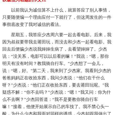
以前我认为诚信算不上什么，就算答应了别人事情，
只要随便编一个理由应付一下就行了，但这周发生的一件
事彻底改变了我对诚信的看法。
星期五，我答应少杰周六要一起去看电影。后来，我
因为叔叔要带我去莆田玩，而没去和少杰一起看电影。我
回去后便骗少杰说我婶婶生病了，去看望婶婶了。少杰
说：“没关系，电影可以以后看的嘛！”我说：“嗯，那你
明天有没有时间？教我骑自行车。”少杰想了一会儿，
说：“嗯，好。”第二天，我来到了少杰家。我看到少杰的
爸爸妈妈正在收拾东西，我问少杰说：“他们在干什么
呀？”少杰说：“他们正在收拾东西，要去莆田玩呢。”我
疑惑不解：“你不去吗？”少杰说：“嗯！“我又问：你为什
么不去啊？”少杰回答道：“我不是要教你骑自行车
嘛！”接着，他便开始展示自己的车技了。我不禁心头一
酸，为什么少杰和我面对同样的诱惑，少杰却跟我做出了