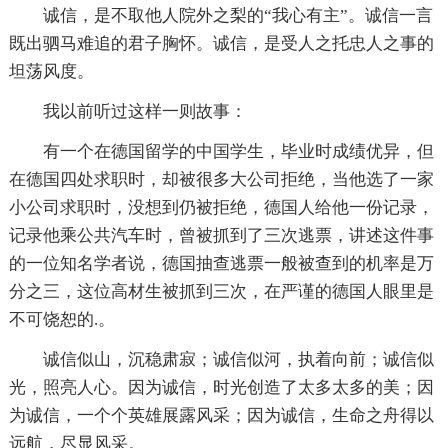
诚信，是不取他人院外之梨的“我心有主”。诚信一言
既出驷马难追的君子胸怀。诚信，是受人之托忠人之事的
坦荡风度。
我以前听过这样一则故事：
有一个在德国留学的中国学生，毕业时成绩优异，但
在德国四处求职时，却被很多大公司拒绝，当他选了一家
小公司求职时，没想到仍被拒绝，德国人给他一份记录，
记录他乘公共汽车时，曾被抓到了三次逃票，讲述这件事
的一位知名学者说，德国抽查逃票一般被查到的机率是万
分之三，这位高材生被抓到三次，在严谨的德国人眼里是
不可饶恕的.。
诚信似山，沉稳肃寂；诚信似河，执着向前；诚信似
光，照亮人心。因为诚信，时光创造了太多太多的美；因
为诚信，一个个英雄展露风采；因为诚信，生命之舟得以
远航，尽显风采。