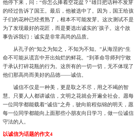
他停下来，问：“你怎么捧着空花盆？”雄日把话种不发芽
的经过告诉了国王。最后，他被选中了。因为，国王给孩
子们的花种已经煮熟了，根本不可能发芽。这次测试不是
为了发现最好的花匠，而是要选出诚实的`孩子。这个故
事告诉我们：诚实是非常高尚的品质。
从孔子的“知之为知之，不知为不知。”从海涅的“生
命不可能从谎言中开出灿烂的鲜花。”到革命导师列宁敢
于承认打碎花瓶的行为。这所有的一切一切，无不体现了
他们那高尚而美好的品德——诚信。
诚信不仅是一种美，更是取之不尽，用之不竭的智
慧。只要人人都讲诚信，文明之花就会开遍全社会。愿每
一位同学都能载着“诚信”之舟，驶向前程似锦的明天，愿
每一位同学都能向上面那些小朋友向日学习，做一位诚信
守法的人。
以诚信为话题的作文4