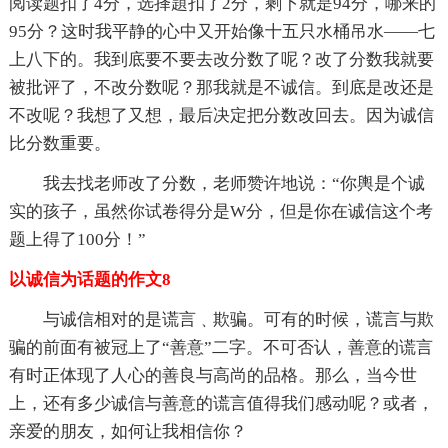
阅读题扣了4分，选择題扣了2分，剩下就是94分，哪来的
95分？这时我平静的心中又开始像十五只水桶吊水——七
上八下的。我到底要不要去改分数了呢？改了分数我就要
被批评了，不改分数呢？那我就是不诚信。到底是改还是
不改呢？我想了又想，最后决定把分数改回去。因为诚信
比分数重要。
我去找老师改了分数，老师赞许地说：“你輿是个诚
实的孩子，虽然你试卷得分是W分，但是你在诚信这个考
题上得了100分！”
以诚信为话题的作文8
与诚信相对的是谎言﹑欺骗。可有的时候，谎言与欺
骗的前面有被冠上了“善意”二字。不可否认，善意的谎言
有时正体现了人心的善良与高尚的品格。那么，当今世
上，还有多少诚信与善意的谎言值得我们感动呢？或者，
亲爱的朋友，如何让我相信你？