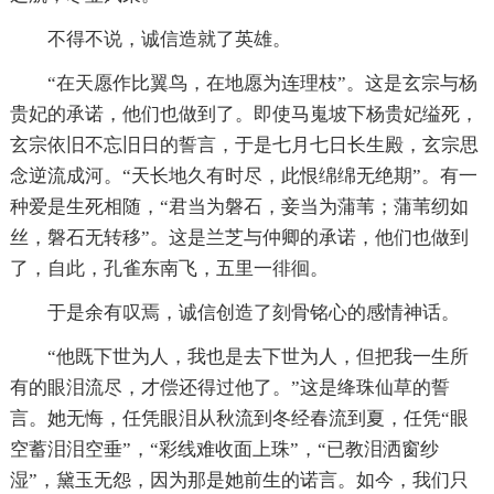
不得不说，诚信造就了英雄。
“在天愿作比翼鸟，在地愿为连理枝”。这是玄宗与杨
贵妃的承诺，他们也做到了。即使马嵬坡下杨贵妃缢死，
玄宗依旧不忘旧日的誓言，于是七月七日长生殿，玄宗思
念逆流成河。“天长地久有时尽，此恨绵绵无绝期”。有一
种爱是生死相随，“君当为磐石，妾当为蒲苇；蒲苇纫如
丝，磐石无转移”。这是兰芝与仲卿的承诺，他们也做到
了，自此，孔雀东南飞，五里一徘徊。
于是余有叹焉，诚信创造了刻骨铭心的感情神话。
“他既下世为人，我也是去下世为人，但把我一生所
有的眼泪流尽，才偿还得过他了。”这是绛珠仙草的誓
言。她无悔，任凭眼泪从秋流到冬经春流到夏，任凭“眼
空蓄泪泪空垂”，“彩线难收面上珠”，“已教泪洒窗纱
湿”，黛玉无怨，因为那是她前生的诺言。如今，我们只