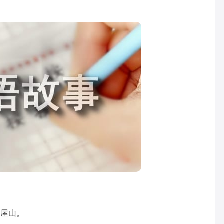
。
屋山。