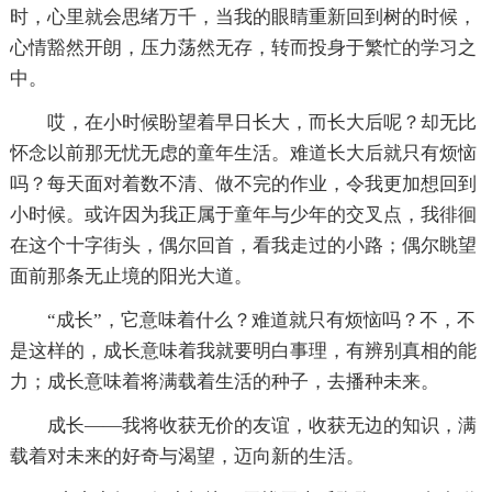
时，心里就会思绪万千，当我的眼睛重新回到树的时候，
心情豁然开朗，压力荡然无存，转而投身于繁忙的学习之
中。
哎，在小时候盼望着早日长大，而长大后呢？却无比
怀念以前那无忧无虑的童年生活。难道长大后就只有烦恼
吗？每天面对着数不清、做不完的作业，令我更加想回到
小时候。或许因为我正属于童年与少年的交叉点，我徘徊
在这个十字街头，偶尔回首，看我走过的小路；偶尔眺望
面前那条无止境的阳光大道。
“成长”，它意味着什么？难道就只有烦恼吗？不，不
是这样的，成长意味着我就要明白事理，有辨别真相的能
力；成长意味着将满载着生活的种子，去播种未来。
成长——我将收获无价的友谊，收获无边的知识，满
载着对未来的好奇与渴望，迈向新的生活。