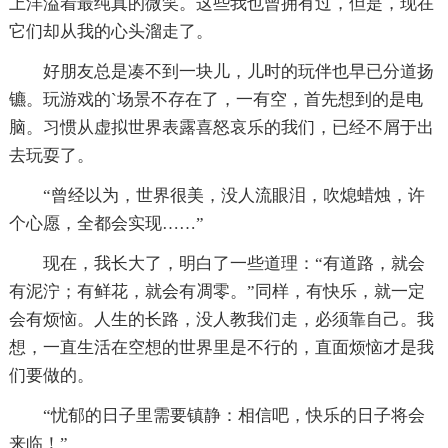
上洋溢着最纯真的微笑。这些我也曾拥有过，但是，现在
它们却从我的心头溜走了。
好朋友总是凑不到一块儿，儿时的玩伴也早已分道扬
镳。玩游戏的`场景不存在了，一有空，首先想到的是电
脑。习惯从虚拟世界表露喜怒哀乐的我们，已经不屑于出
去玩耍了。
“曾经以为，世界很美，没人流眼泪，吹熄蜡烛，许
个心愿，全都会实现……”
现在，我长大了，明白了一些道理：“有道路，就会
有泥泞；有鲜花，就会有凋零。”同样，有快乐，就一定
会有烦恼。人生的长路，没人教我们走，必须靠自己。我
想，一直生活在空想的世界里是不行的，直面烦恼才是我
们要做的。
“忧郁的日子里需要镇静：相信吧，快乐的日子将会
来临！”