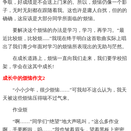
争取，好成绩是不会送上门来的。所以，烦恼仍像一个影
子，无时无刻都在跟随着我。这也许是庸人自扰，但的的
确确，这应该是大部分同学所面临的'烦恼。
要解决这个烦恼的办法是学习，学习，再学习。“最
近比较烦，比较烦......”我现在终于明白这首歌曲实际上唱
出了我们青少年面对学习的烦恼所表现出的无助与茫然。
在成长道路上，烦恼一直向我们走来，我们要学校招
架，学会在这其中成长!
成长中的烦恼作文2
“小小少年，很少烦恼……”可我却不这么认为，我天
天被这些烦恼压得喘不过气来。
作业烦
“啊……”同学们“绝望”地大声吼叫，“这么多作业
啊，手要断啦，呜……”我也皱着眉头，望着黑板上密密