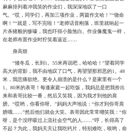
麻麻排列着冲我笑的作业们，我深深地叹了一口
气。“哎，同学们，再加三项作业，两篇作文哈！”“饶命
啊！”“就是，写不完啦！”老师话音刚落，班里就响起一
片杀猪般的惨嚎，我也吓得小脸煞白。作业像魔鬼一样，
在老师布置作业时狞笑着逼近……
身高烦
“矮冬瓜，长到1。55米再说吧，哈哈哈！”望着同学
高大的背影，我不由地叹了口气，再望望那邪恶的1。48
米，我悲痛欲绝。更令人崩溃的是什么？是家里有一个
1。80米的表哥！每逢家庭一起吃饭，我妈总是把我拎出
来和表哥比较一番，然后又笑我，因为我才到他的肩
膀。“哎哟，你看你呀。”妈妈大声地说：“你才到你哥肩
膀哦……”然后他们就会大笑。表哥因此常常嘲笑我：“你
呀，是个没呼吸过上流社会空气的人……”哼，长得高了
不起？为此，我妈天天让我吃钙片，特别难吃，唉哟，命