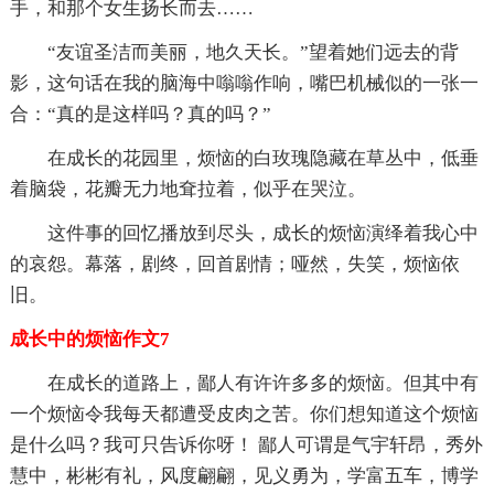
手，和那个女生扬长而去……
“友谊圣洁而美丽，地久天长。”望着她们远去的背
影，这句话在我的脑海中嗡嗡作响，嘴巴机械似的一张一
合：“真的是这样吗？真的吗？”
在成长的花园里，烦恼的白玫瑰隐藏在草丛中，低垂
着脑袋，花瓣无力地耷拉着，似乎在哭泣。
这件事的回忆播放到尽头，成长的烦恼演绎着我心中
的哀怨。幕落，剧终，回首剧情；哑然，失笑，烦恼依
旧。
成长中的烦恼作文7
在成长的道路上，鄙人有许许多多的烦恼。但其中有
一个烦恼令我每天都遭受皮肉之苦。你们想知道这个烦恼
是什么吗？我可只告诉你呀！ 鄙人可谓是气宇轩昂，秀外
慧中，彬彬有礼，风度翩翩，见义勇为，学富五车，博学