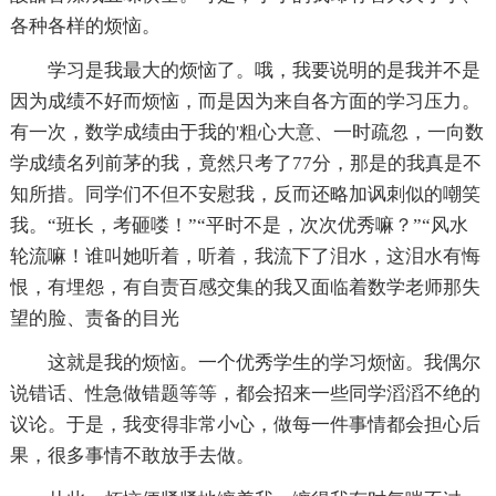
各种各样的烦恼。
学习是我最大的烦恼了。哦，我要说明的是我并不是
因为成绩不好而烦恼，而是因为来自各方面的学习压力。
有一次，数学成绩由于我的'粗心大意、一时疏忽，一向数
学成绩名列前茅的我，竟然只考了77分，那是的我真是不
知所措。同学们不但不安慰我，反而还略加讽刺似的嘲笑
我。“班长，考砸喽！”“平时不是，次次优秀嘛？”“风水
轮流嘛！谁叫她听着，听着，我流下了泪水，这泪水有悔
恨，有埋怨，有自责百感交集的我又面临着数学老师那失
望的脸、责备的目光
这就是我的烦恼。一个优秀学生的学习烦恼。我偶尔
说错话、性急做错题等等，都会招来一些同学滔滔不绝的
议论。于是，我变得非常小心，做每一件事情都会担心后
果，很多事情不敢放手去做。