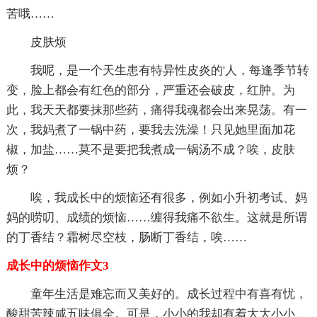
苦哦……
皮肤烦
我呢，是一个天生患有特异性皮炎的'人，每逢季节转
变，脸上都会有红色的部分，严重还会破皮，红肿。为
此，我天天都要抹那些药，痛得我魂都会出来晃荡。有一
次，我妈煮了一锅中药，要我去洗澡！只见她里面加花
椒，加盐……莫不是要把我煮成一锅汤不成？唉，皮肤
烦？
唉，我成长中的烦恼还有很多，例如小升初考试、妈
妈的唠叨、成绩的烦恼……缠得我痛不欲生。这就是所谓
的丁香结？霜树尽空枝，肠断丁香结，唉……
成长中的烦恼作文3
童年生活是难忘而又美好的。成长过程中有喜有忧，
酸甜苦辣咸五味俱全。可是，小小的我却有着大大小小、