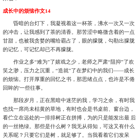
成长中的烦恼作文14
昏暗的台灯下，我凝视着这一杯茶，沸水一次又一次
的冲击，让我感到了茶的清香。那苦涩中略微含着的一点
甘甜，也被我贪婪的嘴给霸占了，眼的朦胧，勾勒出朦胧
的记忆，可记忆却已不再朦胧。
作业之多“难为”了嬉戏之少，老师之严肃“阻抑”了欢
笑之渺，压力之沉重，“造就”了在梦幻中的我们——成长
的烦恼。打开厚重的回忆之书，那思绪点点，也许是不倦
回眸的'一些往事。
那段岁月，正在黑暗中迷茫的我，学习之余，有时我
也找一席尚未枯黄的草地，有时也会是书桌前、窗台边，
看伫立在远处的一排排树正在拼搏，为的只是能发出最 后
的一丝艳绿。那些是什么树？我无从得知，可这又有什么
关系呢？只要它们是树，就足够了。当我看着它们发呆