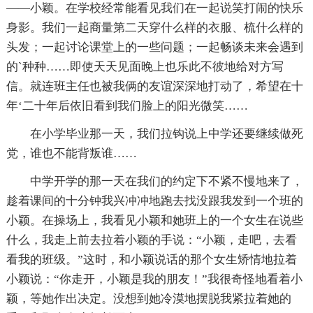
——小颖。在学校经常能看见我们在一起说笑打闹的快乐
身影。我们一起商量第二天穿什么样的衣服、梳什么样的
头发；一起讨论课堂上的一些问题；一起畅谈未来会遇到
的`种种……即使天天见面晚上也乐此不彼地给对方写
信。就连班主任也被我俩的友谊深深地打动了，希望在十
年‘二十年后依旧看到我们脸上的阳光微笑……
在小学毕业那一天，我们拉钩说上中学还要继续做死
党，谁也不能背叛谁……
中学开学的那一天在我们的约定下不紧不慢地来了，
趁着课间的十分钟我兴冲冲地跑去找没跟我发到一个班的
小颖。在操场上，我看见小颖和她班上的一个女生在说些
什么，我走上前去拉着小颖的手说：“小颖，走吧，去看
看我的班级。”这时，和小颖说话的那个女生矫情地拉着
小颖说：“你走开，小颖是我的朋友！”我很奇怪地看着小
颖，等她作出决定。没想到她冷漠地摆脱我紧拉着她的