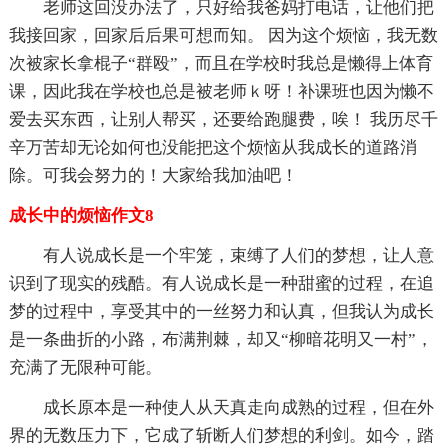
老师这回没办法了，只好给我爸妈打电话，让他们把
我接回家，回家后后果可想而知。 因为这个烦恼，我无数
次被家长拿棍子“群殴”，而且在学校时我总是懒得上体育
课，因此我在学校也总是被老师ｋ呀！补课班也因为懒不
爱去买东西，让别人帮买，还要给跑腿费，唉！ 我历尽千
辛万苦却无论如何也没能把这个烦恼从我成长的道路消
除。可我会努力的！大家给我加油吧！
成长中的烦恼作文8
有人说成长是一个牢笼，束缚了人们的梦想，让人意
识到了现实的残酷。有人说成长是一种甜蜜的过程，在追
梦的过程中，享受其中的一丝努力和认真，但我认为成长
是一条曲折的小路，布满荆棘，却又“柳暗花明又一村”，
充满了无限种可能。
成长原本是一种使人从天真走向成熟的过程，但在外
界的无数压力下，它成了斩断人们梦想的利剑。如今，踏