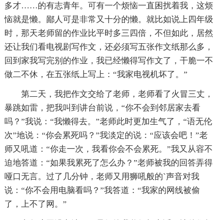
多才……的有志青年。可有一个烦恼一直困扰着我，这烦
恼就是懒。鄙人可是非常又十分的懒。就比如说上四年级
时，那天老师留的作业比平时多三四倍，不但如此，居然
还让我们看电视剧写作文，还必须写五张作文纸那么多，
回到家我写完别的作业，我已经懒得写作文了，干脆一不
做二不休，在五张纸上写上：“我家电视机坏了。”
第二天，我把作文交给了老师，老师看了火冒三丈，
暴跳如雷，把我叫到讲台前说，“你不会到邻居家去看
吗？”我说：“我懒得去。”老师此时更加生气了，“语无伦
次”地说：“你会累死吗？”我淡定的说：“应该会吧！”老
师又吼道：“你走一次，我看你会不会累死。”我又从容不
迫地答道：“如果我累死了怎么办？”老师被我的回答弄得
哑口无言。过了几分钟，老师又用狮吼般的`声音对我
说：“你不会用电脑看吗？”我答道：“我家的网线被偷
了，上不了网。”