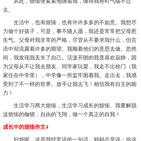
从此，烦恼便紧紧地缠着我，缠得我有时气喘不过
去。
生活中，也有烦恼，也有许许多多的不如意。我想尽
力做个好孩子，可是，事不随人愿，我还是常常把父母惹
生气。父母对我非常的严格，尽管从不要求我什么，但言
语中却流露着许多的期望。我顺着他们的意思去做。忽然
间，我发现我丢失了自己。活泼开朗的我竟喜欢寂静，因
为父母从不让我去朋友、同学家玩耍，我走不出校门（我
家住在中学里），中学像一所监牢困着我。走出去，我感
受到了不一样的世界。放手让我去飞！相信我有自主的能
力！
生活学习两大烦恼，生活学习成长的烦恼。我要解脱
这烦恼的枷锁，自由的飞翔，做一个真正的自我！
成长中的烦恼作文4
好烦呢。这是我经常说的一句话，妈妈总是说：你这