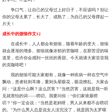
争口气，让自己的父母过上好日子，不应该吗？别让
你的父母太累了，长大了、成熟了，为自己的父母撑起一
片天！
成长中的烦恼作文12
在成长中，人人都会有烦恼，随着年龄的变大，烦恼
就会逐渐的增多。烦恼就像浓郁的苦咖啡，在那苦涩的味
道里，也许你会感到一丝丝的香甜。今天就请大家尝尝我
的克咖啡吧！
我的烦恼可能大家都有，就像一种疾病一样在空气中
飘动，患者轻则耳痛，重则头晕眼花，眼花缭乱。大家会
问：“这是什么啊？这么厉害？”当然厉害，这就是我一听
见就害怕的词——唠叨。我要问你：“你们家谁最唠
叨？”你一定会说：“当然是老妈呀，男人从来都不会唠叨
的。”为什么男人总是说女人没完没了，就是因为太罗嗦