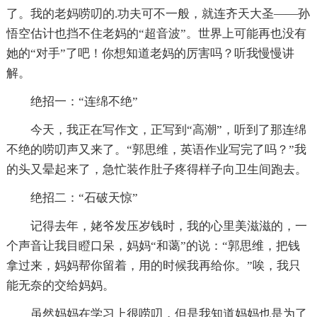
了。我的老妈唠叨的.功夫可不一般，就连齐天大圣——孙
悟空估计也挡不住老妈的“超音波”。世界上可能再也没有
她的“对手”了吧！你想知道老妈的厉害吗？听我慢慢讲
解。
绝招一：“连绵不绝”
今天，我正在写作文，正写到“高潮”，听到了那连绵
不绝的唠叨声又来了。“郭思维，英语作业写完了吗？”我
的头又晕起来了，急忙装作肚子疼得样子向卫生间跑去。
绝招二：“石破天惊”
记得去年，姥爷发压岁钱时，我的心里美滋滋的，一
个声音让我目瞪口呆，妈妈“和蔼”的说：“郭思维，把钱
拿过来，妈妈帮你留着，用的时候我再给你。”唉，我只
能无奈的交给妈妈。
虽然妈妈在学习上很唠叨，但是我知道妈妈也是为了