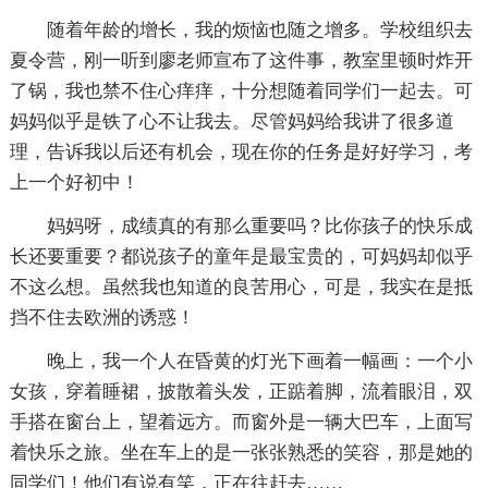
随着年龄的增长，我的烦恼也随之增多。学校组织去
夏令营，刚一听到廖老师宣布了这件事，教室里顿时炸开
了锅，我也禁不住心痒痒，十分想随着同学们一起去。可
妈妈似乎是铁了心不让我去。尽管妈妈给我讲了很多道
理，告诉我以后还有机会，现在你的任务是好好学习，考
上一个好初中！
妈妈呀，成绩真的有那么重要吗？比你孩子的快乐成
长还要重要？都说孩子的童年是最宝贵的，可妈妈却似乎
不这么想。虽然我也知道的良苦用心，可是，我实在是抵
挡不住去欧洲的诱惑！
晚上，我一个人在昏黄的灯光下画着一幅画：一个小
女孩，穿着睡裙，披散着头发，正踮着脚，流着眼泪，双
手搭在窗台上，望着远方。而窗外是一辆大巴车，上面写
着快乐之旅。坐在车上的是一张张熟悉的笑容，那是她的
同学们！他们有说有笑，正在往赶去……