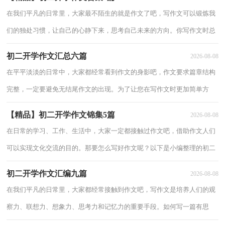
考，大家一
在我们平凡的日常里，大家最不陌生的就是作文了吧，写作文可以锻炼我
们的独处习惯，让自己的心静下来，思考自己未来的方向。你写作文时总
是无从下笔？下面是小编为大家收集的初二开学作文7篇，仅供参考，大
初二开学作文汇总六篇
2026-08-08
家一起来
在平平淡淡的日常中，大家都经常看到作文的身影吧，作文要求篇章结构
完整，一定要避免无结尾作文的出现。为了让您在写作文时更加简单方
便，以下是小编精心整理的初二开学作文6篇，仅供参考，希望能够帮助
【精品】初二开学作文锦集5篇
2026-08-08
到大家。初
在日常的学习、工作、生活中，大家一定都接触过作文吧，借助作文人们
可以实现文化交流的目的。那要怎么写好作文呢？以下是小编整理的初二
开学作文5篇，仅供参考，大家一起来看看吧。初二开学作文 篇1开学了，
初二开学作文汇编九篇
2026-08-08
那个
在我们平凡的日常里，大家都经常接触到作文吧，写作文是培养人们的观
察力、联想力、想象力、思考力和记忆力的重要手段。如何写一篇有思
想、有文采的作文呢？下面是小编整理的初二开学作文9篇，仅供参考，