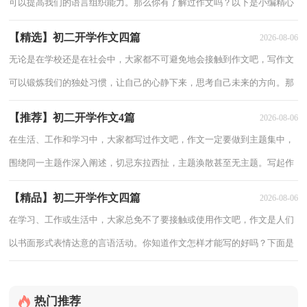
可以提高我们的语言组织能力。那么你有了解过作文吗？以下是小编精心
整理的初二开学作文300字5篇，希望能够帮助到大家。初二开学作文300
【精选】初二开学作文四篇
2026-08-06
字
无论是在学校还是在社会中，大家都不可避免地会接触到作文吧，写作文
可以锻炼我们的独处习惯，让自己的心静下来，思考自己未来的方向。那
么问题来了，到底应如何写一篇优秀的作文呢？以下是小编收集整理的初
【推荐】初二开学作文4篇
2026-08-06
二开学作
在生活、工作和学习中，大家都写过作文吧，作文一定要做到主题集中，
围绕同一主题作深入阐述，切忌东拉西扯，主题涣散甚至无主题。写起作
文来就毫无头绪？以下是小编帮大家整理的初二开学作文4篇，欢迎大家
【精品】初二开学作文四篇
2026-08-06
分享。初
在学习、工作或生活中，大家总免不了要接触或使用作文吧，作文是人们
以书面形式表情达意的言语活动。你知道作文怎样才能写的好吗？下面是
小编为大家收集的初二开学作文4篇，仅供参考，大家一起来看看吧。初
二开学作
热门推荐