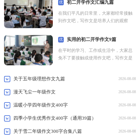
初二开学作文汇编九篇
优
秀
在我们平凡的日常里，大家都经常接触
到作文吧，写作文是培养人们的观察
力、联想力、想象力、思考力和记忆力
的重要手段。如何写一篇有思想、有文
实用的初二开学作文9篇
优
采的作文呢？下面是小编整理的初二开
秀
在平时的学习、工作或生活中，大家总
学作文9篇，仅供参考，大家一起来...
免不了要接触或使用作文吧，写作文是
[查看全文]
培养人们的观察力、联想力、想象力、
思考力和记忆力的重要手段。那么问题
关于五年级理想作文九篇
w
2026-08-08
来了，到底应如何写一篇优秀的作文
呢？以下是小编为大家整理的初二开...
漫天飞尘一年级作文
w
2026-08-08
[查看全文]
温暖小学四年级作文400字
w
2026-08-08
四季小学生优秀作文400字（通用39篇）
w
2026-08-08
关于雪二年级作文300字合集八篇
w
2026-08-08