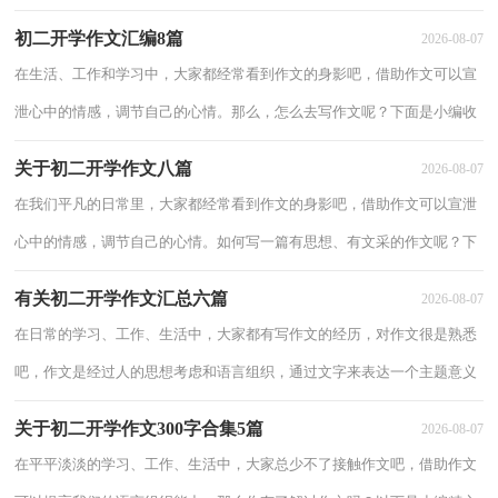
理的初二开学作文8篇，仅供参考，欢迎大家阅读。初二开学作文 篇1一个
初二开学作文汇编8篇
2026-08-07
人的
在生活、工作和学习中，大家都经常看到作文的身影吧，借助作文可以宣
泄心中的情感，调节自己的心情。那么，怎么去写作文呢？下面是小编收
集整理的初二开学作文8篇，欢迎大家借鉴与参考，希望对大家有所帮
关于初二开学作文八篇
2026-08-07
助。初二开
在我们平凡的日常里，大家都经常看到作文的身影吧，借助作文可以宣泄
心中的情感，调节自己的心情。如何写一篇有思想、有文采的作文呢？下
面是小编为大家整理的初二开学作文8篇，希望对大家有所帮助。初二开
有关初二开学作文汇总六篇
2026-08-07
学作文
在日常的学习、工作、生活中，大家都有写作文的经历，对作文很是熟悉
吧，作文是经过人的思想考虑和语言组织，通过文字来表达一个主题意义
的记叙方法。作文的注意事项有许多，你确定会写吗？下面是小编收集整
关于初二开学作文300字合集5篇
2026-08-07
理的初二
在平平淡淡的学习、工作、生活中，大家总少不了接触作文吧，借助作文