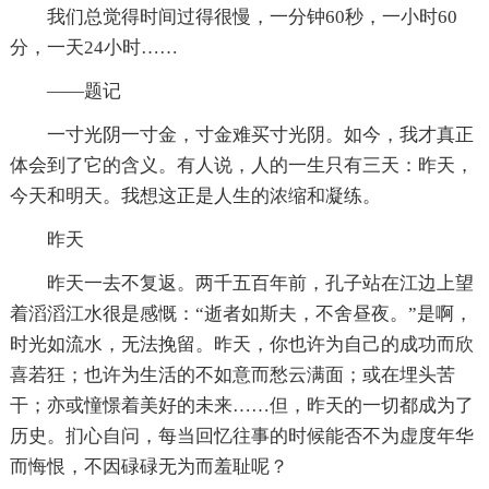
我们总觉得时间过得很慢，一分钟60秒，一小时60
分，一天24小时……
——题记
一寸光阴一寸金，寸金难买寸光阴。如今，我才真正
体会到了它的含义。有人说，人的一生只有三天：昨天，
今天和明天。我想这正是人生的浓缩和凝练。
昨天
昨天一去不复返。两千五百年前，孔子站在江边上望
着滔滔江水很是感慨：“逝者如斯夫，不舍昼夜。”是啊，
时光如流水，无法挽留。昨天，你也许为自己的成功而欣
喜若狂；也许为生活的不如意而愁云满面；或在埋头苦
干；亦或憧憬着美好的未来……但，昨天的一切都成为了
历史。扪心自问，每当回忆往事的时候能否不为虚度年华
而悔恨，不因碌碌无为而羞耻呢？