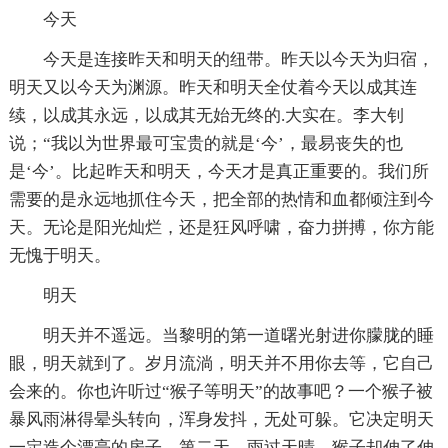
今天
今天是连接昨天和明天的纽带。昨天以今天为归宿，
明天又以今天为渊源。昨天和明天全仗着今天以成其连
续，以成其永远，以成其无始无终的.大实在。李大钊
说；“我以为世界最可宝贵的就是‘今’，最易丧失的也
是‘今’。比起昨天和明天，今天才是真正重要的。我们所
需要的是永远地抓住今天，把全部的热情和血都倾注到今
天。无论是阳光灿烂，还是狂风呼啸，奋力拼搏，你方能
无愧于明天。
明天
明天并不遥远。当黎明的第一道曙光射进你朦胧的睡
眼，明天就到了。岁月流淌，明天并不用你去等，它自己
会来的。你也许听过“猴子等明天”的故事吧？一个猴子被
暴风雨淋得晕头转向，浑身发抖，无处可躲。它决定明天
一定造个漂亮的房子，第二天，雨过天晴，猴子却伸了伸