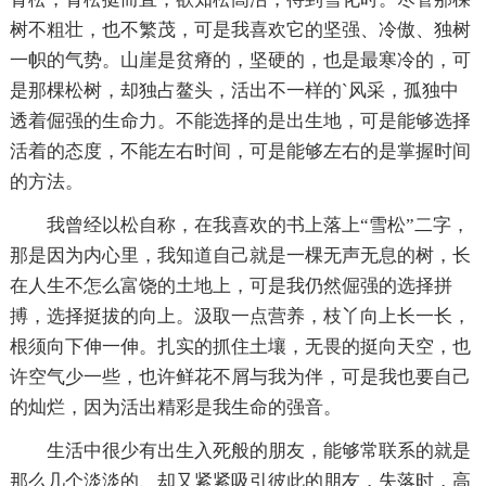
树不粗壮，也不繁茂，可是我喜欢它的坚强、冷傲、独树
一帜的气势。山崖是贫瘠的，坚硬的，也是最寒冷的，可
是那棵松树，却独占鳌头，活出不一样的`风采，孤独中
透着倔强的生命力。不能选择的是出生地，可是能够选择
活着的态度，不能左右时间，可是能够左右的是掌握时间
的方法。
我曾经以松自称，在我喜欢的书上落上“雪松”二字，
那是因为内心里，我知道自己就是一棵无声无息的树，长
在人生不怎么富饶的土地上，可是我仍然倔强的选择拼
搏，选择挺拔的向上。汲取一点营养，枝丫向上长一长，
根须向下伸一伸。扎实的抓住土壤，无畏的挺向天空，也
许空气少一些，也许鲜花不屑与我为伴，可是我也要自己
的灿烂，因为活出精彩是我生命的强音。
生活中很少有出生入死般的朋友，能够常联系的就是
那么几个淡淡的、却又紧紧吸引彼此的朋友，失落时，高