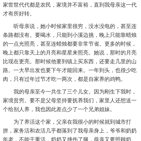
家世世代代都是农民，家境并不富裕，直到我母亲这一代
才有所好转。
听母亲说，她小时候家里很穷，没水没电的，甚至连
条路都没有。要喝水，只能到小溪边挑，晚上只能靠蜡烛
的一点光照亮，甚至连蜡烛都要非常节省。更多的时候，
晚上都只靠天上的月亮和星星来照亮。她说，那时的月亮
比现在更亮。那时候他要到镇上买东西，还要走几里的山
路。一大早出发也要下午才能回来。一年到头，也很少吃
肉，只有过年过节才吃一两次，都是自家养的鸡鸭。
我的母亲至今一共生了三个儿女。因为刚生下我时，
家境贫穷。要不是父母坚持要抚养我们，家里人还想送一
个给别人养，我也因此差点少了一个兄弟姐妹。
为了养活这个家，父亲在我很小的时候就到城市打
拼，家务活和农活几乎都落到了我母亲身上，爷爷和奶奶
年老，不能干重活，奶奶又摔伤了腿，母亲又要照顾奶