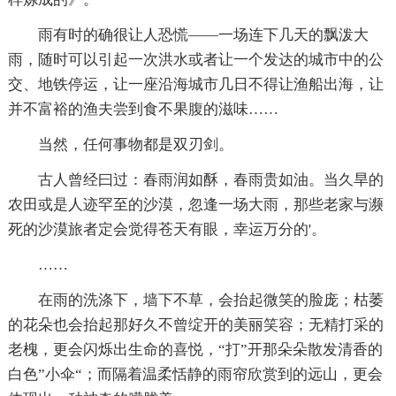
雨有时的确很让人恐慌――一场连下几天的飘泼大
雨，随时可以引起一次洪水或者让一个发达的城市中的公
交、地铁停运，让一座沿海城市几日不得让渔船出海，让
并不富裕的渔夫尝到食不果腹的滋味……
当然，任何事物都是双刃剑。
古人曾经曰过：春雨润如酥，春雨贵如油。当久旱的
农田或是人迹罕至的沙漠，忽逢一场大雨，那些老家与濒
死的沙漠旅者定会觉得苍天有眼，幸运万分的'。
……
在雨的洗涤下，墙下不草，会抬起微笑的脸庞；枯萎
的花朵也会抬起那好久不曾绽开的美丽笑容；无精打采的
老槐，更会闪烁出生命的喜悦，“打”开那朵朵散发清香的
白色”小伞“；而隔着温柔恬静的雨帘欣赏到的远山，更会