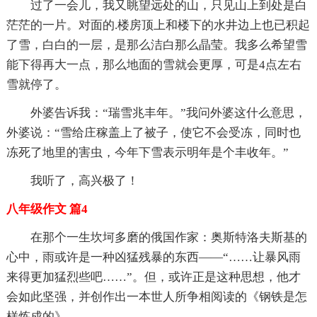
过了一会儿，我又眺望远处的山，只见山上到处是白
茫茫的一片。对面的.楼房顶上和楼下的水井边上也已积起
了雪，白白的一层，是那么洁白那么晶莹。我多么希望雪
能下得再大一点，那么地面的雪就会更厚，可是4点左右
雪就停了。
外婆告诉我：“瑞雪兆丰年。”我问外婆这什么意思，
外婆说：“雪给庄稼盖上了被子，使它不会受冻，同时也
冻死了地里的害虫，今年下雪表示明年是个丰收年。”
我听了，高兴极了！
八年级作文 篇4
在那个一生坎坷多磨的俄国作家：奥斯特洛夫斯基的
心中，雨或许是一种凶猛残暴的东西――“……让暴风雨
来得更加猛烈些吧……”。但，或许正是这种思想，他才
会如此坚强，并创作出一本世人所争相阅读的《钢铁是怎
样炼成的》。