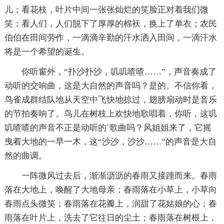
儿；看花枝，叶片中间一张张灿烂的笑脸正对着我们微
笑；看人们，人们脱下了厚厚的棉袄，换上了单衣；农民
伯伯在田间劳作，一滴滴辛勤的汗水洒入田间，一滴汗水
将是一个希望的诞生。
你听窗外，“扑沙扑沙，叽叽喳喳……”，声音奏成了
动听的交响曲，这是大自然的声音吗？是的。不信你看，
鸟雀成群结队地从天空中飞快地掠过，翅膀扇动时是音乐
的节拍奏响了。鸟儿在树枝上欢快地歌唱着，你听，这叽
叽喳喳的声音不正是动听的`歌曲吗？风姐姐来了，它摇
曳着大地的一早一木，这“沙沙，沙沙……”的声音是大自
然的曲调。
一阵微风过去后，渐渐沥沥的春雨又接踵而来。春雨
落在大地上，唤醒了大地母亲；春雨落在小草上，小草向
春雨点头微笑；春雨落在花瓣上，润甜了花姑娘的心；春
雨落在叶片上，洗去了它往日的尘土；春雨落在树根上，