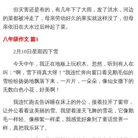
但灾害还是有的，有几年下了大雨，发了洪水，河边
的菜都被冲走了，母亲劳动好久的果实就这样没了，但母
亲依旧在大水过后种起了菜。
八年级作文 篇3
2月10日星期四下雪
今天中午，我正在地板上玩积木。忽然，听到有人在
叫：“啊，雪下得真大呀！”我连忙奔向窗口看见鹅毛似的
雪纷纷扬扬地飘落下来，一片片，一朵朵，像仙女撒下的
无数白色小花，好美啊！
我连忙跑去告诉睡在床上的外公，接着拉开了窗帘，
让外公看看这美丽的雪。我望着漫天飞舞的雪花，它像鹅
毛一样轻、像柳絮一样柔，我感觉好象到了童话世界一
样，真把我乐坏了。