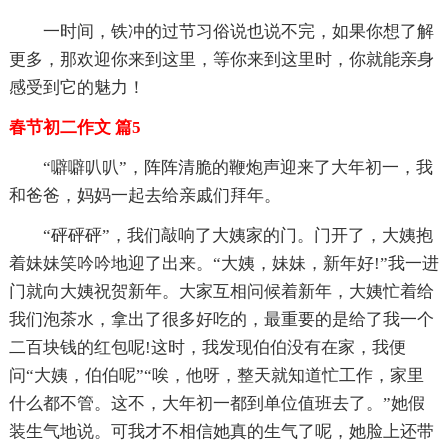
一时间，铁冲的过节习俗说也说不完，如果你想了解
更多，那欢迎你来到这里，等你来到这里时，你就能亲身
感受到它的魅力！
春节初二作文 篇5
“噼噼叭叭”，阵阵清脆的鞭炮声迎来了大年初一，我
和爸爸，妈妈一起去给亲戚们拜年。
“砰砰砰”，我们敲响了大姨家的门。门开了，大姨抱
着妹妹笑吟吟地迎了出来。“大姨，妹妹，新年好!”我一进
门就向大姨祝贺新年。大家互相问候着新年，大姨忙着给
我们泡茶水，拿出了很多好吃的，最重要的是给了我一个
二百块钱的红包呢!这时，我发现伯伯没有在家，我便
问“大姨，伯伯呢”“唉，他呀，整天就知道忙工作，家里
什么都不管。这不，大年初一都到单位值班去了。”她假
装生气地说。可我才不相信她真的生气了呢，她脸上还带