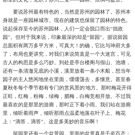
要说苏州最有特色的，当然是苏州的园林了。苏州本
身就是一座园林城市。现在的建筑也保留了园林的特色。
说起保存至今的苏州园林，人们一定会脱口而出“拙政
园”。但对于我来说，印象最深的却是“留园”。据说留园
总面积有两万多平方米，可真大！的确，它比与珅府大多
了，布局也更讲究，对我们来说简直是一个大迷宫，可见
古人的构思是多么巧妙。到处是亭台楼阁与假山、池塘，
还有一条清澈见底的小溪，溪里放着一条小木船，想当年
园子的主人悠闲地坐在里面，缓缓荡去，多惬意。甚至春
夏秋冬每个季节都有专门的赏风景的'地方。那时梅花开得
正旺，红梅，粉梅，绿梅，腊梅，白梅竞相开放。不过我
最喜欢的是那里的游廊，那时正下着小雨。我们站在游廊
里，倾听着雨声，倾听那雨点温柔地落在叶子上、梅花
上：“滴答，滴答”。这是多美妙的音乐啊！
留园里还有一个盆景园。里面的盆景真是千姿百态：