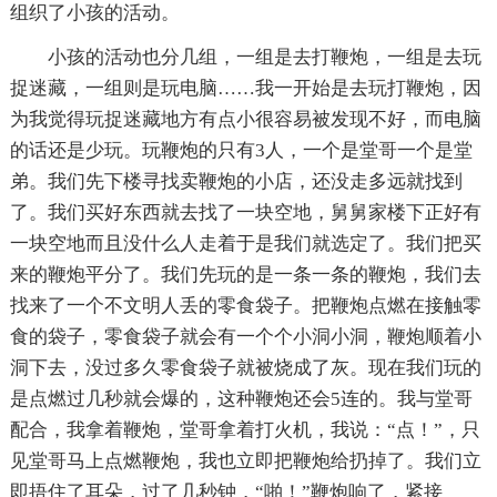
组织了小孩的活动。
小孩的活动也分几组，一组是去打鞭炮，一组是去玩
捉迷藏，一组则是玩电脑……我一开始是去玩打鞭炮，因
为我觉得玩捉迷藏地方有点小很容易被发现不好，而电脑
的话还是少玩。玩鞭炮的只有3人，一个是堂哥一个是堂
弟。我们先下楼寻找卖鞭炮的小店，还没走多远就找到
了。我们买好东西就去找了一块空地，舅舅家楼下正好有
一块空地而且没什么人走着于是我们就选定了。我们把买
来的鞭炮平分了。我们先玩的是一条一条的鞭炮，我们去
找来了一个不文明人丢的零食袋子。把鞭炮点燃在接触零
食的袋子，零食袋子就会有一个个小洞小洞，鞭炮顺着小
洞下去，没过多久零食袋子就被烧成了灰。现在我们玩的
是点燃过几秒就会爆的，这种鞭炮还会5连的。我与堂哥
配合，我拿着鞭炮，堂哥拿着打火机，我说：“点！”，只
见堂哥马上点燃鞭炮，我也立即把鞭炮给扔掉了。我们立
即捂住了耳朵，过了几秒钟，“啪！”鞭炮响了，紧接