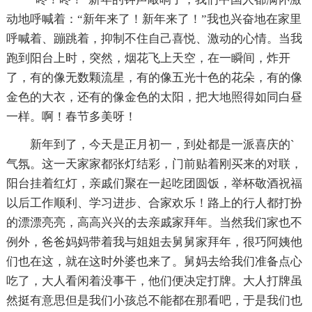
动地呼喊着：“新年来了！新年来了！”我也兴奋地在家里
呼喊着、蹦跳着，抑制不住自己喜悦、激动的心情。当我
跑到阳台上时，突然，烟花飞上天空，在一瞬间，炸开
了，有的像无数颗流星，有的像五光十色的花朵，有的像
金色的大衣，还有的像金色的太阳，把大地照得如同白昼
一样。啊！春节多美呀！
新年到了，今天是正月初一，到处都是一派喜庆的`
气氛。这一天家家都张灯结彩，门前贴着刚买来的对联，
阳台挂着红灯，亲戚们聚在一起吃团圆饭，举杯敬酒祝福
以后工作顺利、学习进步、合家欢乐！路上的行人都打扮
的漂漂亮亮，高高兴兴的去亲戚家拜年。当然我们家也不
例外，爸爸妈妈带着我与姐姐去舅舅家拜年，很巧阿姨他
们也在这，就在这时外婆也来了。舅妈去给我们准备点心
吃了，大人看闲着没事干，他们便决定打牌。大人打牌虽
然挺有意思但是我们小孩总不能都在那看吧，于是我们也