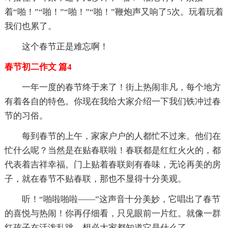
着“啪！”“啪！”“啪！”“啪！”鞭炮声又响了5次。玩着玩着
我们也累了。
这个春节正是难忘啊！
春节初二作文 篇4
一年一度的春节终于来了！街上热闹非凡，每个地方
有着各自的特色。你现在我给大家介绍一下我们铁冲过春
节的习俗。
每到春节的上午，家家户户的人都忙不过来。他们在
忙什么呢？当然是在贴春联啦！春联都是红红火火的，都
代表着吉祥幸福。门上贴着春联则有春味，无论再美的房
子，就在春节不贴春联，那也不显得十分美观。
听！“啪啦啪啦——”这声音十分美妙，它唱出了春节
的喜悦与热闹！你再仔细看，只见眼前一片红。就像一群
红孩子在活泼乱跳。想必大家都知道它是什么了。