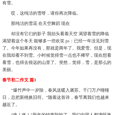
有雪。
哎，这纯洁的雪呀，请你再次降临。
那纯洁的雪花 在天空舞蹈 现在
却没有它们的影子 我抬头看着天空 渴望着雪的降临
渴望着这个冬天 能够多一些欢笑 ps：已经一年没见到雪
了。今年如果再没有，那就是两年了。我爱雪。但是，现
在我却看不到雪。小时候觉得雪一点也不稀罕，现在想看
看雪，也得去很远的山里了。突然，觉得，雪，是那么的
美丽。
春节初二作文 篇3
“爆竹声中一岁除，春风送暖入屠苏。千门万户曈曈
日，总把新桃换旧符。”随着这首诗，春节离我们也越来
越近了。
“咚！咚！”新年的钟声敲响了，我们中国人都满怀激