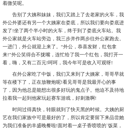
着微笑呢。
告别了大姨和妹妹，我们又踏上了去老家的火车，我
外公外婆还有另一个大姨家在娄底，所以我们要向娄底进
发了!坐了两个半小时的火车，终于到了娄底火车站。我
外公家就是火车站旁边，我三步并作两步往外公家跑去。
一进门，外公就迎上来了。“外公，恭喜发财，红包拿
来!”外公笑得合不拢嘴，连忙给了我一个红包，我打开一
看，嗨，又有二百元!呵呵，我今年可是收入可观呀!
在外公家吃了中饭，我们又来到了大姨家，哥哥早就
等在楼下了，正在放鞭炮呢!看见哥哥是我最开心的事
了，因为他总是能想出很多好玩的鬼点子。他迫不及待地
拉着我一起到他家玩起赛车游戏，好刺激啊!
时间过得真快，转眼就到了快天黑的时候。大姨的厨
艺在我们家族中可是最好的了，所以肯定要留下来品尝她
为我们准备的丰盛晚餐啦!面对着一桌子香喷喷的`饭菜，