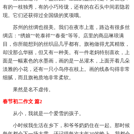
有的一枝独秀，有的小巧玲珑，还有的在石头中间若隐若
现。它们还获得过全国级的奖项哦。
苏州的丝绸也很美。我们在夜市上逛，路边有很多丝
绸店：“绣娘”“乾泰祥”“春蚕”等等。店里的商品琳琅满
目，你所能想到的丝织品几乎都有。旗袍做得尤其精致，
却没那么华丽，但又有一种美。有一件老妈特别喜欢，上
面是一幅素色的水墨画，画的是一丛灌木，上面开着几朵
淡雅的小花，还有一只小鸟停在枝上。画的线条勾得非常
细腻，而且旗袍质地非常柔软。
果然是名不虚传。
春节初二作文 篇2
从小，我就是一个爱雪的孩子。
小时候我生活在乡下，和爷爷奶奶住在一起。那时候
每年都会下一场大雪。还记得每次大年30的晚上，我都会