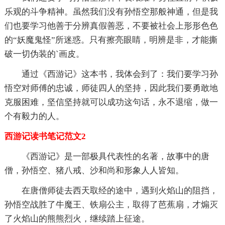
乐观的斗争精神。虽然我们没有孙悟空那般神通，但是我
们也要学习他善于分辨真假善恶，不要被社会上形形色色
的“妖魔鬼怪”所迷惑。只有擦亮眼睛，明辨是非，才能撕
破一切伪装的`画皮。
通过《西游记》这本书，我体会到了：我们要学习孙
悟空对师傅的忠诚，师徒四人的坚持，因此我们要勇敢地
克服困难，坚信坚持就可以成功这句话，永不退缩，做一
个有毅力的人。
西游记读书笔记范文2
《西游记》是一部极具代表性的名著，故事中的唐
僧，孙悟空、猪八戒、沙和尚和形象人人皆知。
在唐僧师徒去西天取经的途中，遇到火焰山的阻挡，
孙悟空战胜了牛魔王、铁扇公主，取得了芭蕉扇，才煽灭
了火焰山的熊熊烈火，继续踏上征途。