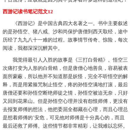
西游记读书笔记范文12
《西游记》是中国古典四大名著之一。书中主要叙述
的是孙悟空、猪八戒、沙和尚保护唐僧到西天取经，途中
历经了九九八十一难的过程。故事情节传奇、惊险，每次
阅读，我都深深沉醉其中。
我觉得最引人入胜的故事是《三打白骨精》。悟空三
次痛打变为人形的白骨精，但是唐僧心地善良，容易被表
面所蒙蔽，所以他并不知道那是妖怪，完全不听悟空的解
释，而是用紧箍咒制止悟空，疼的孙悟空满地打滚，最后
唐僧还要和孙悟空断绝师徒之情，孙悟空被迫无奈，只好
又回到花果山。但是孙悟空心理并没有怨恨师傅，更没有
去报复师傅的想法，他把委屈全都藏在心理，而且心理总
是想着师傅的`安危，可见他对师傅是十分真心的，而且
最后还救了师傅。这些情节都非常精彩，让我难以忘怀。