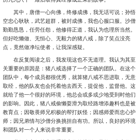
其中，唐僧一心向佛，终修成佛，我无话可说；孙悟
空忠心耿耿，武艺超群，被封成佛，我也心服口服。沙僧
勤勤恳恳，任劳任怨，他修得正道，我认为也理所当然。
但好吃懒做、无恒心、无毅力的猪八戒，除了笑点没亮
点，竟然做净坛使者，让我深感疑。
在反复阅读之后，我发现这也不无道理。我认为其至
关重要的原因是：猪八戒选择了一个正确的团队。在这个
团队中，每个成员都很优秀，就算猪八戒不思进取，无意
取经，他的队友也会托着他去西天，提促他，监督他。这
就给了他一个很好的环境，他总会或多或少地受到时他们
的影响。因此，猪八戒偷懒耍滑为取经路增添趣料也是被
教育点；因敬畏师兄积极的帮打妖怪；因感师爱而忠心护
师；因兄弟情与沙僧分换挑担自有功。所以，良好的环境
和团队对一个人来说非常重要。