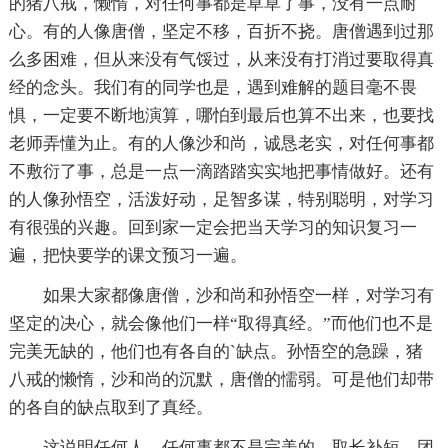
的猪八戒，懒惰，对任何事都是草草了事，没有一点耐
心。有的人像唐僧，坚定不移，百折不挠。唐僧遇到过那
么多困难，但从来没有气馁过，从来没有打消过要取得真
经的念头。我们有的同学也是，遇到难解的题目毫不畏
惧，一定要不断地演算，哪怕到最后也算不出来，也要找
老师弄懂为止。有的人像沙和尚，诚恳老实，对任何事都
不敷衍了事，总是一点一滴踏踏实实地把事情做好。还有
的人像孙悟空，活泼好动，足智多谋，特别聪明，对学习
有很强的兴趣。回到家一定会把当天学习的知识复习一
遍，把快要学的课文预习一遍。
如果大家都像唐僧，沙和尚和孙悟空一样，对学习有
坚定的决心，就会像他们一样“取得真经。”而他们也不是
完美无缺的，他们也有各自的`缺点。孙悟空的急躁，猪
八戒的懒惰，沙和尚的沉默，唐僧的懦弱。可是他们却带
的各自的缺点取到了真经。
这说明任何人，任何事都不是完美的。取长补短，团