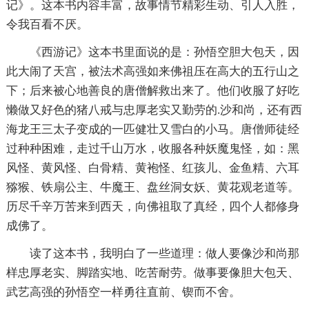
记》。这本书内容丰富，故事情节精彩生动、引人入胜，
令我百看不厌。
《西游记》这本书里面说的是：孙悟空胆大包天，因
此大闹了天宫，被法术高强如来佛祖压在高大的五行山之
下；后来被心地善良的唐僧解救出来了。他们收服了好吃
懒做又好色的猪八戒与忠厚老实又勤劳的.沙和尚，还有西
海龙王三太子变成的一匹健壮又雪白的小马。唐僧师徒经
过种种困难，走过千山万水，收服各种妖魔鬼怪，如：黑
风怪、黄风怪、白骨精、黄袍怪、红孩儿、金鱼精、六耳
猕猴、铁扇公主、牛魔王、盘丝洞女妖、黄花观老道等。
历尽千辛万苦来到西天，向佛祖取了真经，四个人都修身
成佛了。
读了这本书，我明白了一些道理：做人要像沙和尚那
样忠厚老实、脚踏实地、吃苦耐劳。做事要像胆大包天、
武艺高强的孙悟空一样勇往直前、锲而不舍。