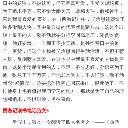
口中的妖猴，不被认可，但它率真可爱，不受天规约束，
为了追求平等，它不惜大闹天宫，敢和天斗，敢和神争，
它是我最喜爱的'英雄。在《西游记》中，吴承恩还塑造了
许多滑稽人物，其中最典型的代表就是猪八戒，这是个取
经上最不的人，动不动就要分行李回高老庄，还贪吃贪
睡，偷奸耍滑，一上闹了不少笑话，是孙悟空口中的呆
子、夯货，但这个人物被吴承恩写得生动活泼，不但不惹
人厌，反倒惹人喜爱。在这本书中我最不喜爱的人物是唐
僧，这是个迂腐无用的人，不辨，不分忠奸，孙悟空为了
他，吃尽了千辛万苦，而他却常受人，不去详察，动不动
就念“紧箍咒”，还要把孙悟空赶回花果山，恨死他了。不
过他身上也有值得我们学习的地方，那就是为了自己的理
想和追求，不惧艰险，勇往直前。
西游记读书笔记范文6
暑假里，我又一次阅读了四大名著之一——《西游