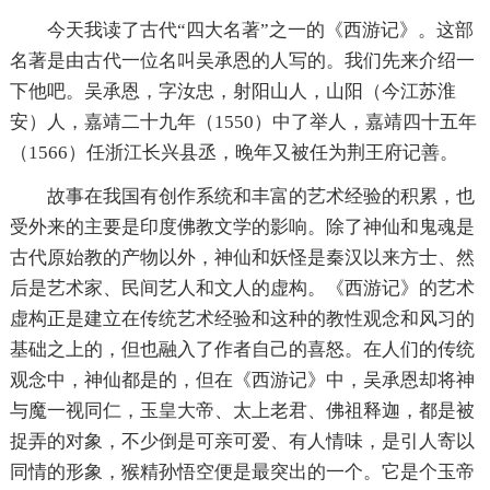
今天我读了古代“四大名著”之一的《西游记》。这部
名著是由古代一位名叫吴承恩的人写的。我们先来介绍一
下他吧。吴承恩，字汝忠，射阳山人，山阳（今江苏淮
安）人，嘉靖二十九年（1550）中了举人，嘉靖四十五年
（1566）任浙江长兴县丞，晚年又被任为荆王府记善。
故事在我国有创作系统和丰富的艺术经验的积累，也
受外来的主要是印度佛教文学的影响。除了神仙和鬼魂是
古代原始教的产物以外，神仙和妖怪是秦汉以来方士、然
后是艺术家、民间艺人和文人的虚构。《西游记》的艺术
虚构正是建立在传统艺术经验和这种的教性观念和风习的
基础之上的，但也融入了作者自己的喜怒。在人们的传统
观念中，神仙都是的，但在《西游记》中，吴承恩却将神
与魔一视同仁，玉皇大帝、太上老君、佛祖释迦，都是被
捉弄的对象，不少倒是可亲可爱、有人情味，是引人寄以
同情的形象，猴精孙悟空便是最突出的一个。它是个玉帝