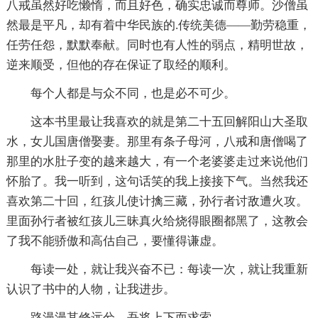
八戒虽然好吃懒惰，而且好色，确实忠诚而尊师。沙僧虽
然最是平凡，却有着中华民族的.传统美德——勤劳稳重，
任劳任怨，默默奉献。同时也有人性的弱点，精明世故，
逆来顺受，但他的存在保证了取经的顺利。
每个人都是与众不同，也是必不可少。
这本书里最让我喜欢的就是第二十五回解阳山大圣取
水，女儿国唐僧娶妻。那里有条子母河，八戒和唐僧喝了
那里的水肚子变的越来越大，有一个老婆婆走过来说他们
怀胎了。我一听到，这句话笑的我上接接下气。当然我还
喜欢第二十回，红孩儿使计擒三藏，孙行者讨敌遭火攻。
里面孙行者被红孩儿三昧真火给烧得眼圈都黑了，这教会
了我不能骄傲和高估自己，要懂得谦虚。
每读一处，就让我兴奋不已：每读一次，就让我重新
认识了书中的人物，让我进步。
路漫漫其修远兮，吾将上下而求索。