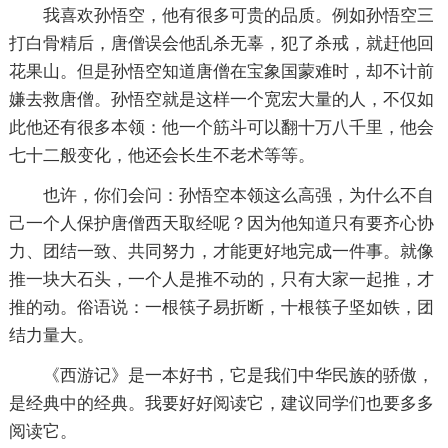
我喜欢孙悟空，他有很多可贵的品质。例如孙悟空三
打白骨精后，唐僧误会他乱杀无辜，犯了杀戒，就赶他回
花果山。但是孙悟空知道唐僧在宝象国蒙难时，却不计前
嫌去救唐僧。孙悟空就是这样一个宽宏大量的人，不仅如
此他还有很多本领：他一个筋斗可以翻十万八千里，他会
七十二般变化，他还会长生不老术等等。
也许，你们会问：孙悟空本领这么高强，为什么不自
己一个人保护唐僧西天取经呢？因为他知道只有要齐心协
力、团结一致、共同努力，才能更好地完成一件事。就像
推一块大石头，一个人是推不动的，只有大家一起推，才
推的动。俗语说：一根筷子易折断，十根筷子坚如铁，团
结力量大。
《西游记》是一本好书，它是我们中华民族的骄傲，
是经典中的经典。我要好好阅读它，建议同学们也要多多
阅读它。