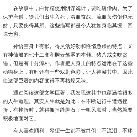
在故事中，白骨精使用阴谋诡计，要吃唐僧肉。为了
保护唐僧，徒儿们出生入死，浴血奋战。流血负伤倒也无
妨，只要伤得其所。这些描写都是令人犹如身临其境，回
味无穷。
孙悟空身上有猴。得灵活好动和性情急躁的特点，又
有神仙般的七十二变和腾云驾雾的本领。猪八戒贪吃贪
睡，但是有十分淳朴。作者把人身上的特点运用在了这些
动物身上，有时还有一些戏剧色彩，让人神游其中。因此
使这部巨著的内容变得不再枯燥无味。
通过阅读这部文学巨著，我发现这其中也蕴涵着很多
的人生道理。其实人生就是如此，在不断进行中遭遇挫
折，有挫折时，就得搬掉绊脚石；一帆风顺时，当然就要
积极地面对它。
有人喜欢顺利，希望一生都不被绊倒，不流泪，不疼