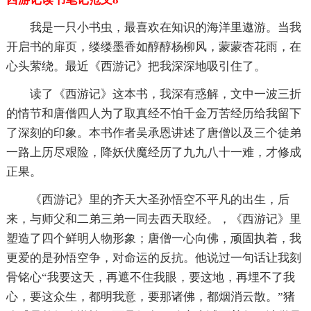
我是一只小书虫，最喜欢在知识的海洋里遨游。当我
开启书的扉页，缕缕墨香如醇醇杨柳风，蒙蒙杏花雨，在
心头萦绕。最近《西游记》把我深深地吸引住了。
读了《西游记》这本书，我深有惑解，文中一波三折
的情节和唐僧四人为了取真经不怕千金万苦经历给我留下
了深刻的印象。本书作者吴承恩讲述了唐僧以及三个徒弟
一路上历尽艰险，降妖伏魔经历了九九八十一难，才修成
正果。
《西游记》里的齐天大圣孙悟空不平凡的出生，后
来，与师父和二弟三弟一同去西天取经。，《西游记》里
塑造了四个鲜明人物形象；唐僧一心向佛，顽固执着，我
更爱的是孙悟空争，对命运的反抗。他说过一句话让我刻
骨铭心“我要这天，再遮不住我眼，要这地，再埋不了我
心，要这众生，都明我意，要那诸佛，都烟消云散。”猪