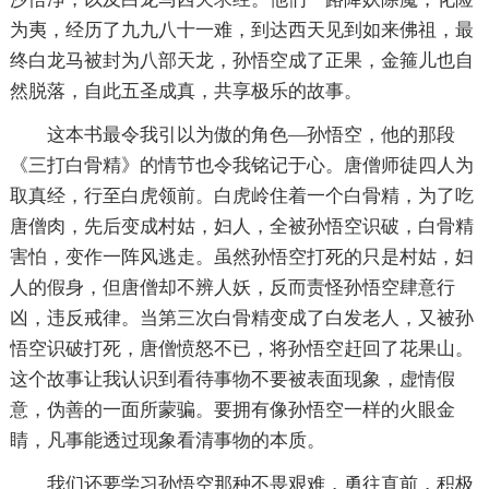
为夷，经历了九九八十一难，到达西天见到如来佛祖，最
终白龙马被封为八部天龙，孙悟空成了正果，金箍儿也自
然脱落，自此五圣成真，共享极乐的故事。
这本书最令我引以为傲的角色—孙悟空，他的那段
《三打白骨精》的情节也令我铭记于心。唐僧师徒四人为
取真经，行至白虎领前。白虎岭住着一个白骨精，为了吃
唐僧肉，先后变成村姑，妇人，全被孙悟空识破，白骨精
害怕，变作一阵风逃走。虽然孙悟空打死的只是村姑，妇
人的假身，但唐僧却不辨人妖，反而责怪孙悟空肆意行
凶，违反戒律。当第三次白骨精变成了白发老人，又被孙
悟空识破打死，唐僧愤怒不已，将孙悟空赶回了花果山。
这个故事让我认识到看待事物不要被表面现象，虚情假
意，伪善的一面所蒙骗。要拥有像孙悟空一样的火眼金
睛，凡事能透过现象看清事物的本质。
我们还要学习孙悟空那种不畏艰难，勇往直前，积极