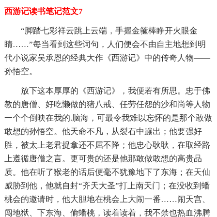
西游记读书笔记范文7
“脚踏七彩祥云跳上云端，手握金箍棒睁开火眼金
睛……”每当看到这些词句，人们便会不由自主地想到明
代小说家吴承恩的经典大作《西游记》中的传奇人物——
孙悟空。
放下这本厚厚的《西游记》，我便若有所思。忠于佛
教的唐僧、好吃懒做的猪八戒、任劳任怨的沙和尚等人物
一个个倒映在我的.脑海，可最令我难以忘怀的是那个敢做
敢想的孙悟空。他天命不凡，从裂石中蹦出；他要强好
胜，被太上老君捉拿还不屈不降；他忠心耿耿，在取经路
上遵循唐僧之言。更可贵的还是他那敢做敢想的高贵品
质。他在听了猴老的话后便毫不犹豫地下了东海；在天仙
威胁到他，他就自封“齐天大圣”打上南天门；在没收到蟠
桃会的邀请时，他大胆地在桃会上大闹一番……闹天宫、
闯地狱、下东海、偷蟠桃，读着读着，我不禁也热血沸腾