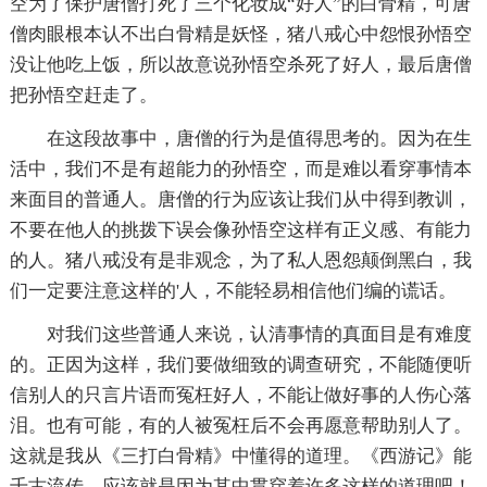
空为了保护唐僧打死了三个化妆成“好人”的白骨精，可唐
僧肉眼根本认不出白骨精是妖怪，猪八戒心中怨恨孙悟空
没让他吃上饭，所以故意说孙悟空杀死了好人，最后唐僧
把孙悟空赶走了。
在这段故事中，唐僧的行为是值得思考的。因为在生
活中，我们不是有超能力的孙悟空，而是难以看穿事情本
来面目的普通人。唐僧的行为应该让我们从中得到教训，
不要在他人的挑拨下误会像孙悟空这样有正义感、有能力
的人。猪八戒没有是非观念，为了私人恩怨颠倒黑白，我
们一定要注意这样的'人，不能轻易相信他们编的谎话。
对我们这些普通人来说，认清事情的真面目是有难度
的。正因为这样，我们要做细致的调查研究，不能随便听
信别人的只言片语而冤枉好人，不能让做好事的人伤心落
泪。也有可能，有的人被冤枉后不会再愿意帮助别人了。
这就是我从《三打白骨精》中懂得的道理。《西游记》能
千古流传，应该就是因为其中贯穿着许多这样的道理吧！