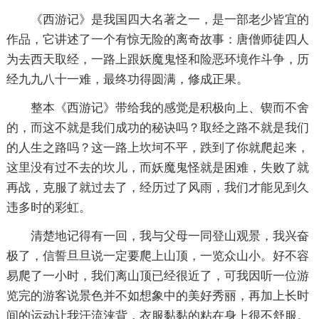
《西游记》是我国四大名著之一，是一部老少皆宜的
作品，它讲述了一个有惊无险的离奇故事：唐僧师徒四人
为去西天取经，一路上跟妖魔鬼怪和险恶环境作斗争，历
经九九八十一难，最终功得圆满，修成正果。
整本《西游记》带给我的感觉是积极向上、锲而不舍
的，而这不就是我们成功的秘诀吗？取经之路不就是我们
的人生之路吗？这一路上坎坷不平，跌到了你就爬起来，
这里没有过不去的坎儿，而妖魔鬼怪就是困难，失败了就
再战，克服了就过去了，经历过了风雨，我们才能见到久
违多时的彩虹。
清楚地记得有一回，我与父母一同登山观景，我兴奋
极了，信誓旦旦说一定要爬上山顶，一览众山小。好不容
易爬了一小时，我们离山顶已经很近了，可我因听一位游
览完的游客说景色并不如想象中的美好秀丽，再加上长时
间的运动让我汗流浃背，衣服黏黏的粘在身上很不舒服。