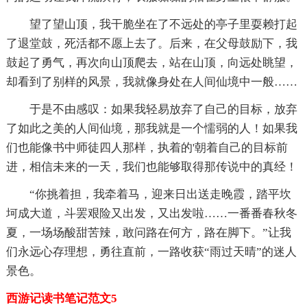
望了望山顶，我干脆坐在了不远处的亭子里耍赖打起
了退堂鼓，死活都不愿上去了。后来，在父母鼓励下，我
鼓起了勇气，再次向山顶爬去，站在山顶，向远处眺望，
却看到了别样的风景，我就像身处在人间仙境中一般……
于是不由感叹：如果我轻易放弃了自己的目标，放弃
了如此之美的人间仙境，那我就是一个懦弱的人！如果我
们也能像书中师徒四人那样，执着的'朝着自己的目标前
进，相信未来的一天，我们也能够取得那传说中的真经！
“你挑着担，我牵着马，迎来日出送走晚霞，踏平坎
坷成大道，斗罢艰险又出发，又出发啦……一番番春秋冬
夏，一场场酸甜苦辣，敢问路在何方，路在脚下。”让我
们永远心存理想，勇往直前，一路收获“雨过天晴”的迷人
景色。
西游记读书笔记范文5