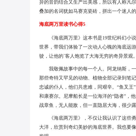
异的音韵结合又生产出美感，所以有人称凡
叠加的名词犹如马赛克瓷砖，拼出一个迷人
海底两万里读书心得5
《海底两万里》这本书是19世纪科幻小说
世界，带我们体验了一次动人心魄的海底远
驶，让他的`客人饱览了大海无穷的奇异景观
我敬佩故事中的每一个人。阿龙纳斯，一个
那些奇特又罕见的动物、植物全部记录到笔记
忠诚的仆人，他们共患难，同艰辛。“鱼叉王
和康赛尔。尼摩船长是一位海洋的“隐者”，
战章鱼，无人能敌，但一直隐居大海，很少
《海底两万里》，不仅让我认识了这些勇敢
大洋，欣赏到奇幻美妙的海底世界。我也要