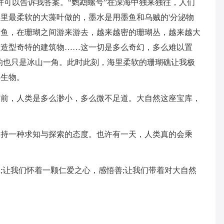
可以告诉我答案。“鹦鹉螺号”在深海中独来独往，人们
里最柔软的大藻叶做的，墨水是用墨鱼和乌贼的'分泌物
的鱼，在珊瑚之间游来游去，越来越密的珊瑚丛，越来越大
态造型奇特的建筑物……这一切是多么奇幻，多么难以置
的也只是冰山一角。此时此刻，海里柔软的珊瑚礁让我极
洋生物。
，人类是多么渺小，多么微不足道。大自然这座宝库，
一种求知与探索的态度。也许有一天，人类真的会乘
让我们怀着一颗仁爱之心，感悟善;让我们带着对大自然