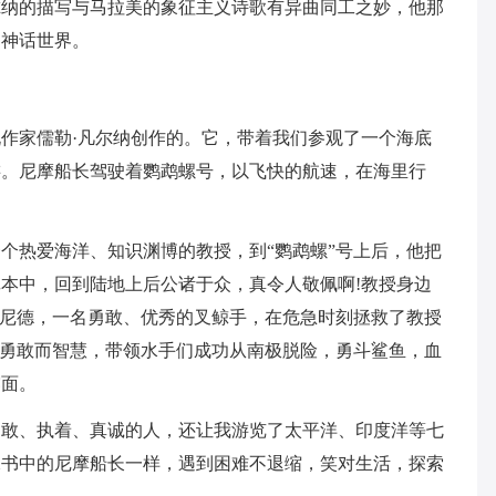
尔纳的描写与马拉美的象征主义诗歌有异曲同工之妙，他那
的神话世界。
作家儒勒·凡尔纳创作的。它，带着我们参观了一个海底
游。尼摩船长驾驶着鹦鹉螺号，以飞快的航速，在海里行
。
热爱海洋、知识渊博的教授，到“鹦鹉螺”号上后，他把
本中，回到陆地上后公诸于众，真令人敬佩啊!教授身边
”尼德，一名勇敢、优秀的叉鲸手，在危急时刻拯救了教授
他勇敢而智慧，带领水手们成功从南极脱险，勇斗鲨鱼，血
露面。
、执着、真诚的人，还让我游览了太平洋、印度洋等七
像书中的尼摩船长一样，遇到困难不退缩，笑对生活，探索