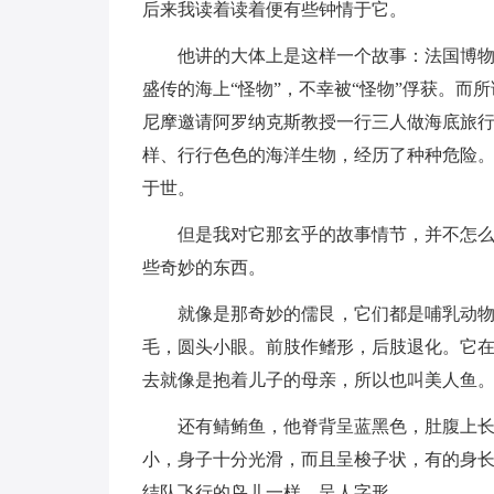
后来我读着读着便有些钟情于它。
他讲的大体上是这样一个故事：法国博物学
盛传的海上“怪物”，不幸被“怪物”俘获。而
尼摩邀请阿罗纳克斯教授一行三人做海底旅
样、行行色色的海洋生物，经历了种种危险
于世。
但是我对它那玄乎的故事情节，并不怎么感
些奇妙的东西。
就像是那奇妙的儒艮，它们都是哺乳动物，体
毛，圆头小眼。前肢作鳍形，后肢退化。它
去就像是抱着儿子的母亲，所以也叫美人鱼
还有鲭鲔鱼，他脊背呈蓝黑色，肚腹上长有
小，身子十分光滑，而且呈梭子状，有的身
结队飞行的鸟儿一样，呈人字形。