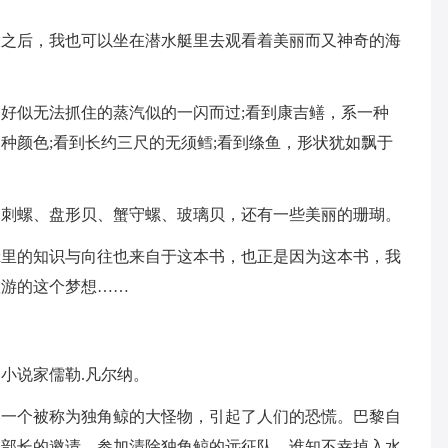
后，我也可以坐在潜水艇里去观看着美丽而又神奇的海
似无法抓住的蒸汽似的一闪而过;看到康吉鳝，系一种
种颜色;看到长约三尺的无须鳕;看到绦鱼，形状犹如飘于
螺、盘形贝、蟹守螺、玻璃贝，还有一些美丽的珊瑚。
里的知识与向往也来自于这本书，也正是因为这本书，我
旅游的这个梦想……
说家儒勒.凡尔纳。
个被称为独角鲸的大怪物，引起了人们的恐慌。巴黎自
军部长的邀请，参加清除独角鲸的远征队。谁知不幸掉入水