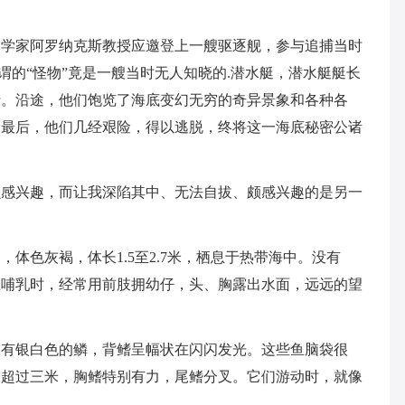
家阿罗纳克斯教授应邀登上一艘驱逐舰，参与追捕当时
所谓的“怪物”竟是一艘当时无人知晓的.潜水艇，潜水艇艇长
行。沿途，他们饱览了海底变幻无穷的奇异景象和各种各
。最后，他们几经艰险，得以逃脱，终将这一海底秘密公诸
兴趣，而让我深陷其中、无法自拔、颇感兴趣的是另一
色灰褐，体长1.5至2.7米，栖息于热带海中。没有
在哺乳时，经常用前肢拥幼仔，头、胸露出水面，远远的望
。
银白色的鳞，背鳍呈幅状在闪闪发光。这些鱼脑袋很
长超过三米，胸鳍特别有力，尾鳍分叉。它们游动时，就像