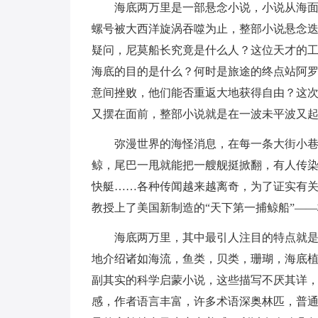
海底两万里是一部悬念小说，小说从海面上
螺号被大西洋旋涡吞噬为止，整部小说悬念
疑问，尼莫船长究竟是什么人？这位天才的
海底的目的是什么？何时是旅途的终点站阿
意间挫败，他们能否重返大地获得自由？这
又摆在面前，整部小说就是在一波未平波又起
弥漫世界的海怪消息，在每一条大街小巷中
鲸，尾巴一甩就能把一艘舰挺掀翻，有人传
快艇……各种传闻越来越离奇，为了证实有
教授上了美国新制造的“天下第一捕鲸船”—
海底两万里，其中最引人注目的特点就是描
地介绍诸如海流，鱼类，贝类，珊瑚，海底
副其实的科学启蒙小说，这些描写不厌其详
感，作者语言丰富，许多术语深奥林匹，普