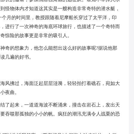
入到怪物体内才知道这其实是一艘构造非常奇特的潜水艇，
十个月的时间里，教授跟随着尼摩船长穿过了太平洋，印
洋，进行了一次神奇的海底环球旅行，也描述了一个奇特而
新奇惊险的故事更是非常的吸引人。
奇的想象力，他怎么能想出这么好的故事呢?据说他那
多读几遍的好书。
风拂过，海面泛起层层涟漪，轻轻拍打着礁石，宛如大
的小夜曲。
了起来，一道道海波不断涌来，撞击在岩石上，发出天
是要吞噬那孤独的小小的帆。疯狂的潮汛充满令人战栗的恐