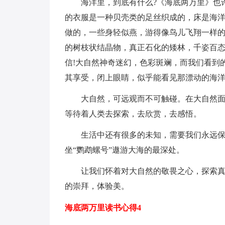
海洋里，到底有什么?《海底两万里》也许
的衣服是一种贝壳类的足丝织成的，床是海洋
做的，一些身轻似燕，游得像鸟儿飞翔一样
的树枝状结晶物，真正石化的矮林，千姿百
信!大自然神奇迷幻，色彩斑斓，而我们看到
其享受，闭上眼睛，似乎能看见那漂动的海
大自然，可远观而不可触碰。在大自然面前
等待着人类去探索，去欣赏，去感悟。
生活中还有很多的未知，需要我们永远保持
坐“鹦鹉螺号”遨游大海的最深处。
让我们怀着对大自然的敬畏之心，探索真;
的崇拜，体验美。
海底两万里读书心得4