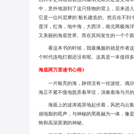
中，意外地游到了这只怪物的背上，后来进
它是一位叫尼摩的`船长建造的。然后在不到
度洋，红海，地中海，大西洋，南北两极海
又美丽的海底世界。而在其间发生的一个个
看这本书的时候，我最佩服的就是作者这神
个时代连电灯都还没有呢。这真是一本值得
海底两万里读书心得3
一片银亮的海，静得没有一丝波纹。偶尔海
海正不紧不慢地抚弄着琴弦，演奏着海与月
海面上的波涛诡异地起伏着，风把乌云集结
崩地裂的吼声，与神秘的黑夜融为一体，像
怖和高深莫测的神秘。