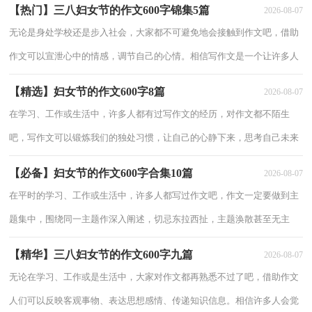
【热门】三八妇女节的作文600字锦集5篇
2026-08-07
作文600
无论是身处学校还是步入社会，大家都不可避免地会接触到作文吧，借助
作文可以宣泄心中的情感，调节自己的心情。相信写作文是一个让许多人
都头痛的问题，下面是小编精心整理的三八妇女节的作文600字5篇，供大
【精选】妇女节的作文600字8篇
2026-08-07
家参
在学习、工作或生活中，许多人都有过写作文的经历，对作文都不陌生
吧，写作文可以锻炼我们的独处习惯，让自己的心静下来，思考自己未来
的方向。相信许多人会觉得作文很难写吧，以下是小编整理的妇女节的作
【必备】妇女节的作文600字合集10篇
2026-08-07
文600字
在平时的学习、工作或生活中，许多人都写过作文吧，作文一定要做到主
题集中，围绕同一主题作深入阐述，切忌东拉西扯，主题涣散甚至无主
题。相信很多朋友都对写作文感到非常苦恼吧，下面是小编为大家收集的
【精华】三八妇女节的作文600字九篇
2026-08-07
妇女节的作
无论在学习、工作或是生活中，大家对作文都再熟悉不过了吧，借助作文
人们可以反映客观事物、表达思想感情、传递知识信息。相信许多人会觉