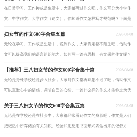
化。你写作
在日常学习、工作抑或是生活中，大家都写过作文吧，作文可分为小学作
文、中学作文、大学作文（论文）。你知道作文怎样写才规范吗？下面是
小编为大家收集的三八妇女节的作文600字10篇，仅供参考，大家一起来
妇女节的作文600字合集五篇
2026-08-08
看看
无论在学习、工作或是生活中，说到作文，大家肯定都不陌生吧，借助作
文可以提高我们的语言组织能力。如何写一篇有思想、有文采的作文呢？
下面是小编整理的妇女节的作文600字5篇，欢迎大家分享。妇女节的作文
【推荐】三八妇女节的作文600字合集十篇
2026-08-08
60
无论是身处学校还是步入社会，大家对作文都再熟悉不过了吧，借助作文
可以宣泄心中的情感，调节自己的心情。一篇什么样的作文才能称之为优
秀作文呢？下面是小编为大家收集的三八妇女节的作文600字10篇，仅供
关于三八妇女节的作文600字合集五篇
2026-08-08
参考
无论是在学校还是在社会中，大家都经常看到作文的身影吧，作文是人们
把记忆中所存储的有关知识、经验和思想用书面形式表达出来的记叙方
式。怎么写作文才能避免踩雷呢？以下是小编帮大家整理的三八妇女节的