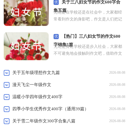
关于三八妇女节的作文600字合
优
秀
集五篇
无论是在学校还是在社会中，大家都经
常看到作文的身影吧，作文是人们把记
忆中所存储的有关知识、经验和思想用
书面形式表达出来的记叙方式。怎么写
【热门】三八妇女节的作文600
优
作文才能避免踩雷呢？以下是小编帮大
秀
字锦集5篇
无论是身处学校还是步入社会，大家都
家整理的三八妇女节的作文600...
不可避免地会接触到作文吧，借助作文
[查看全文]
可以宣泄心中的情感，调节自己的心
情。相信写作文是一个让许多人都头痛
关于五年级理想作文九篇
w
2026-08-08
的问题，下面是小编精心整理的三八妇
女节的作文600字5篇，供大家参...
漫天飞尘一年级作文
w
2026-08-08
[查看全文]
温暖小学四年级作文400字
w
2026-08-08
四季小学生优秀作文400字（通用39篇）
w
2026-08-08
关于雪二年级作文300字合集八篇
w
2026-08-08