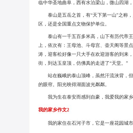
临中华圣地曲阜，西有水泊梁山，微山四湖，
泰山是五岳之首，有“天下第一山"之称，
区，还是全国重点文物保护单位。
泰山有一千五百多米高，山下有历代帝王将
上，依次有：王母池、斗母宫、壶天阁等景
涛，迎客松好像一只大手在欢迎游客的到来
街，到达玉皇顶，仿佛真的走进了“天堂。”
站在巍峨的泰山顶峰，虽然汗流浃背，但还
的眼帘。阳光映得湖面波光粼粼。
我为生在泰安而感到自豪，我爱我的家乡
我的家乡作文2
我的家住在石河子市，它是一座花园城市，常