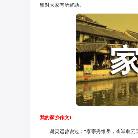
望对大家有所帮助。
我的家乡作文1
谢灵运曾说过：“泰宗秀维岳，崔崒刺云天