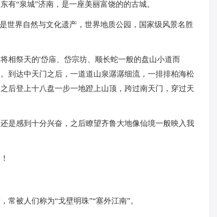
东有“泉城”济南，是一座美丽富饶的的古城。
是世界自然与文化遗产，世界地质公园，国家级风景名胜
相祭天的'岱庙、岱宗坊、顺长蛇一般的盘山小道而
点。到达中天门之后，一道道山泉潺潺细流，一排排柏海松
，之后登上十八盘一步一地蹬上山顶，跨过南天门，穿过天
是感到十分兴奋，之后瞭望齐鲁大地像仙境一般映入我
！
被人们称为“戈壁明珠”“塞外江南”。