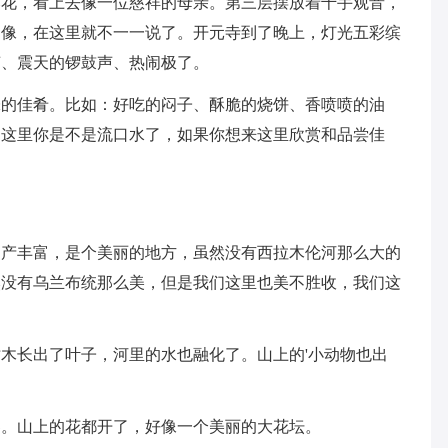
莲花，看上去像一位慈祥的母亲。第三层摆放着千手观音，
神像，在这里就不一一说了。开元寺到了晚上，灯光五彩缤
声、震天的锣鼓声、热闹极了。
佳肴。比如：好吃的闷子、酥脆的烧饼、香喷喷的油
到这里你是不是流口水了，如果你想来这里欣赏和品尝佳
丰富，是个美丽的地方，虽然没有西拉木伦河那么大的
然没有乌兰布统那么美，但是我们这里也美不胜收，我们这
长出了叶子，河里的水也融化了。山上的'小动物也出
。山上的花都开了，好像一个美丽的大花坛。