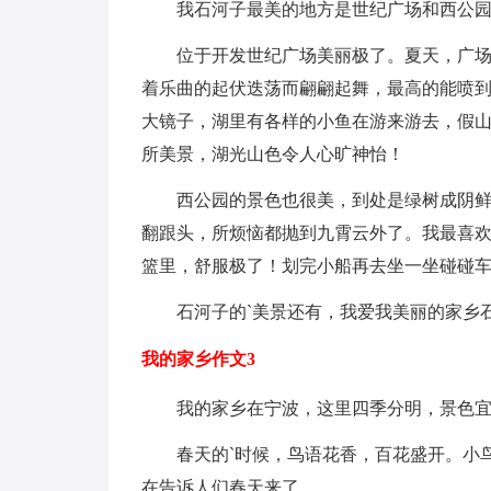
我石河子最美的地方是世纪广场和西公园
位于开发世纪广场美丽极了。夏天，广场上
着乐曲的起伏迭荡而翩翩起舞，最高的能喷
大镜子，湖里有各样的小鱼在游来游去，假
所美景，湖光山色令人心旷神怡！
西公园的景色也很美，到处是绿树成阴鲜花
翻跟头，所烦恼都抛到九霄云外了。我最喜
篮里，舒服极了！划完小船再去坐一坐碰碰
石河子的`美景还有，我爱我美丽的家乡
我的家乡作文3
我的家乡在宁波，这里四季分明，景色宜
春天的`时候，鸟语花香，百花盛开。小鸟
在告诉人们春天来了。