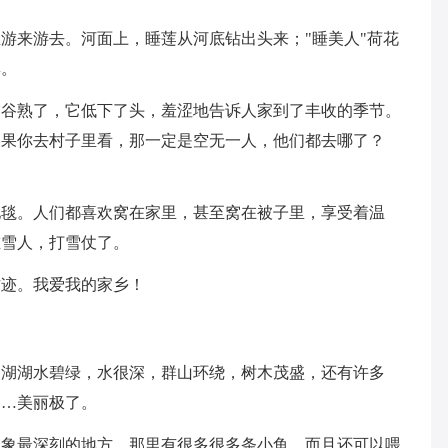
来游去。河面上，睡莲从河底钻出头来；"睡美人"荷花
彰。
熟了，它低下了头，羞涩地告诉人家到了丰收的季节。
如果你去村子里看，那一定是空无一人，他们都去哪了？
。人们都喜欢窝在家里，甚至窝在被子里，享受着温
堆雪人，打雪仗了。
迹。我爱我的家乡！
湖水碧绿，水很深，群山环绕，树木茂盛，还有许多
……美丽极了。
最深刻的地方，那里有很多很多条小鱼，而且还可以喂