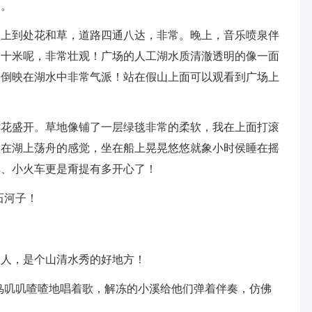
。
到处花和草，道路四通八达，非常。晚上，音乐喷泉伴
到十米呢，非常壮观！广场的人工湖水质清澈透明的像一面
山倒映在湖水中非常气派！站在假山上面可以观看到广场上
盛开。草地像铺了一层绿毯非常的柔软，我在上面打滚
欢在湖上荡舟的感觉，坐在船上晃晃悠悠就象小时侯睡在摇
车、小火车更是甭提有多开心了！
石河子！
人，是个山清水秀的好地方！
叽叽喳喳地唱着歌，解冻的小溪给他们弹着伴奏，仿佛