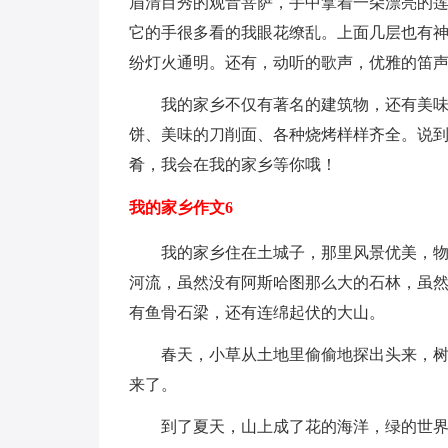
眉清目秀的观音菩萨，手中拿着一朵漂亮的
它的手很多看的我眼花缭乱。上面几层也有
纷灯火通明。还有，动听的歌声，优雅的笛
我的家乡不仅有著名的建筑物，还有美味的
饼、美味的刀削面、各种烧烤样样齐全。说
肴，我会在我的家乡等你哦！
我的家乡作文6
我的家乡住在土城子，那里风景优美，物产
河流，虽然没有阿斯哈图那么大的石林，虽
有鱼骨石梁，还有连绵起伏的大山。
春天，小草从土地里偷偷地探出头来，树木
来了。
到了夏天，山上成了花的海洋，绿的世界