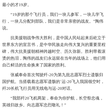
最小的才19岁。
“19岁的那个飞行员，我们一块儿参军，一块儿学飞
行，一块儿分配到部队，我们是非常亲密的战友。”陶伟
说。
抗美援朝战争伟大胜利，是中国人民站起来后屹立于
世界东方的宣言书，是中华民族走向伟大复兴的重要里程
碑，伟大抗美援朝精神跨越时空、历久弥新。胜利带着滚
烫的热泪，陶伟的战友们永远留在当年的战场上，他们用
自己鲜活的生命换来了国家的胜利。
张威奉命首次驾驶歼-20为第九批志愿军烈士遗骸归
国护航。当搭载着志愿军遗骸的`运-20飞入我国领空时，
歼20长机飞行员用无线电与运-20对话。
“我部歼20飞机两架，奉命为你护航，长空祭忠魂，
英雄归故乡。向志愿军忠烈敬礼！”