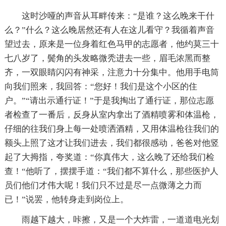
这时沙哑的声音从耳畔传来：“是谁？这么晚来干什
么？”什么？这么晚居然还有人在这儿看守？我循着声音
望过去，原来是一位身着红色马甲的志愿者，他约莫三十
七八岁了，鬓角的头发略微秃进去一些，眉毛浓黑而整
齐，一双眼睛闪闪有神采，注意力十分集中。他用手电筒
向我们照来，我回答：“您好！我们是这个小区的住
户。”“请出示通行证！”于是我掏出了通行证，那位志愿
者检查了一番后，反身从室内拿出了酒精喷雾和体温枪，
仔细的往我们身上每一处喷洒酒精，又用体温枪往我们的
额头上照了这才让我们进去，我们都很感动，爸爸对他竖
起了大拇指，夸奖道：“你真伟大，这么晚了还给我们检
查！“他听了，摆摆手道：“我们都不算什么，那些医护人
员们他们才伟大呢！我们只不过是尽一点微薄之力而
已！”说罢，他转身走到岗位上。
雨越下越大，咔擦，又是一个大炸雷，一道道电光划