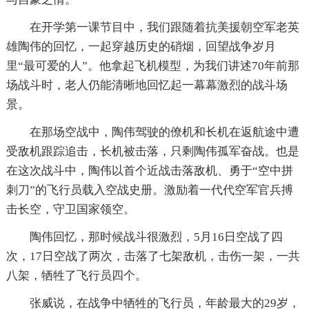
在开学第一课节目中，我们跟随着抗美援朝空军老英
雄陶伟的回忆，一起穿越历史的硝烟，回望战争岁月
里“最可爱的人”。他拿起飞机模型，为我们讲述70年前那
场战斗时，老人仍能清晰地回忆起一幕幕激烈的战斗场
景。
在那场空战中，陶伟驾驶的僚机和长机在返航途中遭
受敌机跟踪追击，长机被击落，只剩陶伟孤军奋战。也是
在这次战斗中，陶伟以首个近战击落敌机、勇于“空中拼
刺刀”的飞行员载入空战史册。激励着一代代空军官兵搏
击长空，守卫国家领空。
陶伟回忆，那时候战斗很激烈，5月16日空战了四
次，17日空战了两次，击落了七架敌机，击伤一架，一共
八架，牺牲了飞行员四个。
张威说，在战争中牺牲的飞行员，年龄最大的29岁，