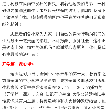
过，树枝在风雨中发狂的摇曳。看着他远去的背影，一种
敬佩之情油然而生，虽然只是很短的时间，他却给我留下
了很深的印象。嘀嘀嗒嗒的雨声似乎在赞颂着他们无私奉
献的精神！
志愿者们舍小家为大家，用自己的实际行动为我们的
生活划出一道美丽的彩虹。不计报酬、服务社会，这不正
是钟南山院士精神的体现吗？感谢爱心志愿者，你们是我
心中最美的逆行者！
开学第一课心得10
这天是9月1日，全国中小学开学的第一天。教育部之
前向全国的中小学校发出通知，要求全国各地学校组织学
生和家长收看中央经济频道在18：55——20：55播放的
《开学第一课》，这台“知识守护生命”大型公益活动以生
命意识教育为主题，将奥运精神和抗灾精神紧密结合，包
括“潜能”、“团队”、“坚持”、“生命”四堂课，意在让应急