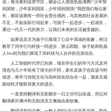
说：每当看到这类节目，都会让人感觉热血沸腾!“少年智
则国智，少年富则国富，少年强则国强!”我想我们每位家
长，都应该拥有一些社会责任感的，与其抱怨社会发展的
不足，不如实际行动起来，与孩子一起进步，一起成长，
通过一代又一代的努力，让我们未来的生活越变越好。
如果说吴京为孩子们展现了心目中英雄的形象，柯洁
教导了同学们与科技一同进步，那么郎朗、徐子航和机器
人Teo则为我们展现了高科技与人合作的完美结合。
人工智能时代早已到来，现在学生们的学习方式及环
境也与几十年前有了很大的不同，家长及孩子也应该与时
俱进，将学习传统文化与高科技化结合在一起，激发主观
能动性才能取得更大的进步。
一直觉得翻译和京剧都非一日之功可以练成，所以对
翻译家许渊冲和京剧演员王佩瑜由衷钦佩。
翻译讲究信达雅，一般人做到“达”已非常不错，而许