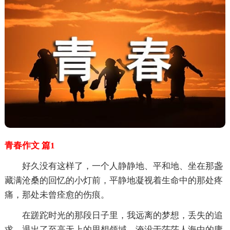
青春作文 篇1
好久没有这样了，一个人静静地、平和地、坐在那盏
藏满沧桑的回忆的小灯前，平静地凝视着生命中的那处疼
痛，那处未曾痊愈的伤痕。
在蹉跎时光的那段日子里，我远离的梦想，丢失的追
求，退出了至高无上的思想领域，淹没于茫茫人海中的庸