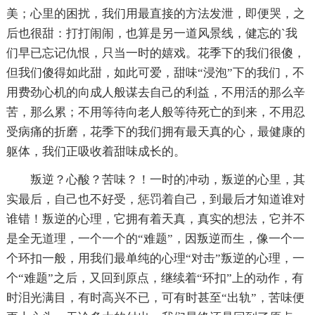
美；心里的困扰，我们用最直接的方法发泄，即便哭，之
后也很甜：打打闹闹，也算是另一道风景线，健忘的`我
们早已忘记仇恨，只当一时的嬉戏。花季下的我们很傻，
但我们傻得如此甜，如此可爱，甜味“浸泡”下的我们，不
用费劲心机的向成人般谋去自己的利益，不用活的那么辛
苦，那么累；不用等待向老人般等待死亡的到来，不用忍
受病痛的折磨，花季下的我们拥有最天真的心，最健康的
躯体，我们正吸收着甜味成长的。
叛逆？心酸？苦味？！一时的冲动，叛逆的心里，其
实最后，自己也不好受，惩罚着自己，到最后才知道谁对
谁错！叛逆的心理，它拥有着天真，真实的想法，它并不
是全无道理，一个一个的“难题”，因叛逆而生，像一个一
个环扣一般，用我们最单纯的心理“对击”叛逆的心理，一
个“难题”之后，又回到原点，继续着“环扣”上的动作，有
时泪光满目，有时高兴不已，可有时甚至“出轨”，苦味便