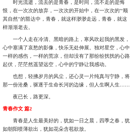
时光流逝，流去的是青春，是时间，流不走的是悔
恨，在一次次的放弃，一次次的开始中，在一次次的'“顺
其自然”的豁达中，青春，就这样渺渺走远，青春，就这
样渐渐老去。
一个人走在冷清、黑暗的路上，寒风吹起我的黑发，
心中塞满了哀愁的影像，快乐无处伸展。独对星空，心中
一样的感伤，一样的荒凉，但却没有了那纷纷扰扰的心路
起伏，茫茫然遥望远空，心中的宁静让我感动。
也想，轻拂岁月的风尘，还心灵一片纯真与宁静，将
那一份沧桑，驱逐于生命长河的边缘，但人生啊人生……
夜已长，路更深。
青春作文 篇2
青春是人生最美好的，犹如一日之晨，四季之春，犹
如朝阳喷薄欲出，犹如花朵含苞欲放。