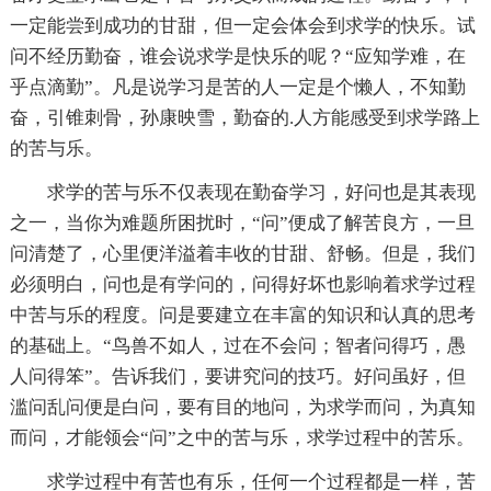
一定能尝到成功的甘甜，但一定会体会到求学的快乐。试
问不经历勤奋，谁会说求学是快乐的呢？“应知学难，在
乎点滴勤”。凡是说学习是苦的人一定是个懒人，不知勤
奋，引锥刺骨，孙康映雪，勤奋的.人方能感受到求学路上
的苦与乐。
求学的苦与乐不仅表现在勤奋学习，好问也是其表现
之一，当你为难题所困扰时，“问”便成了解苦良方，一旦
问清楚了，心里便洋溢着丰收的甘甜、舒畅。但是，我们
必须明白，问也是有学问的，问得好坏也影响着求学过程
中苦与乐的程度。问是要建立在丰富的知识和认真的思考
的基础上。“鸟兽不如人，过在不会问；智者问得巧，愚
人问得笨”。告诉我们，要讲究问的技巧。好问虽好，但
滥问乱问便是白问，要有目的地问，为求学而问，为真知
而问，才能领会“问”之中的苦与乐，求学过程中的苦乐。
求学过程中有苦也有乐，任何一个过程都是一样，苦