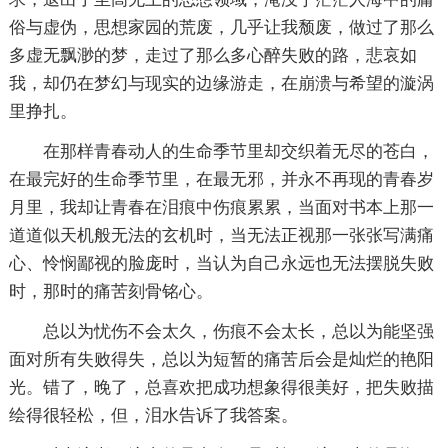
俗与虚伪，思想家园的荒废，几乎让我颓废，做过了那么
多虚无飘渺的梦，走过了那么多心醉失败的路，悲哀如
我，却仍在梦幻与现实的边缘游走，在崩溃与希望的漩涡
里挣扎。
在那样青春动人的生命季节里却交织着无尽的苍白，
在最完好的生命季节里，在最无邪，并永不再现的青春岁
月里，我却让青春在泪痕中伤痕累累，当面对书本上那一
道道似天机般无法的玄机时，当无法正视那一张张写满痛
心、怜悯鄙视的脸庞时，当认为自己永远也无法摆脱失败
时，那时的痛苦刻骨铭心。
总以为忧伤不会太久，伤痕不会太长，总以为能坚强
面对所有失败得失，总以为短暂的痛苦后会是灿烂的艳阳
光。错了，晚了，总喜欢把成功想象得很美好，把失败描
绘得很轻松，但，泪水告诉了我答案。